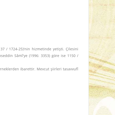
7 / 1724-25)'nin hizmetinde yetişti. Çilesini
seddin Sâmî'ye (1996: 3353) göre ise 1150 /
rneklerden ibarettir. Mevcut şiirleri tasavvufî