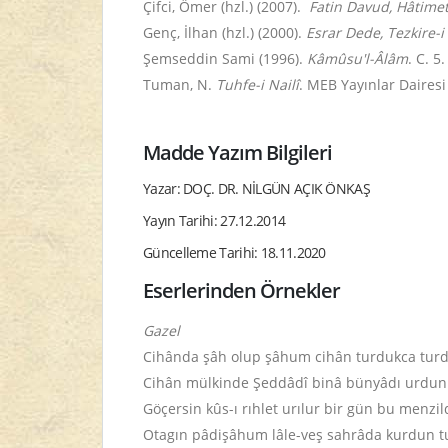
Çifci, Ömer (hzl.) (2007).
Fatin Davud,
Hâtimet
Genç, İlhan (hzl.) (2000).
Esrar Dede,
Tezkire-i
Şemseddin Sami
(1996).
Kâmûsu'l-Âlâm
. C. 5
Tuman, N.
Tuhfe-i Nailî
. MEB Yayınlar Dairesi 
Madde Yazım Bilgileri
Yazar: DOÇ. DR. NİLGÜN AÇIK ÖNKAŞ
Yayın Tarihi: 27.12.2014
Güncelleme Tarihi: 18.11.2020
Eserlerinden Örnekler
Gazel
Cihânda şâh olup şâhum cihân turdukca turd
Cihân mülkinde Şeddâdî binâ bünyâdı urdun
Göçersin kûs-ı rıhlet urılur bir gün bu menzi
Otagın pâdişâhum lâle-veş sahrâda kurdun t