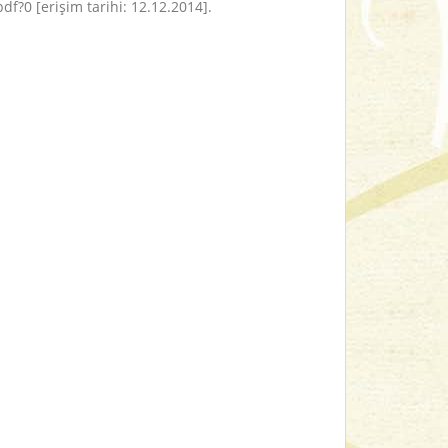
.pdf?0
[
erişim tarihi: 12.12.2014
]
.