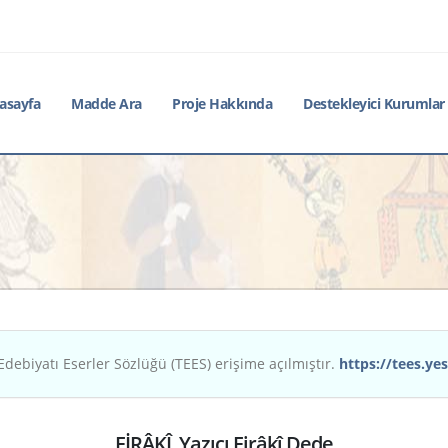
asayfa
Madde Ara
Proje Hakkında
Destekleyici Kurumlar
Edebiyatı Eserler Sözlüğü (TEES) erişime açılmıştır.
https://tees.yes
FİRÂKÎ, Yazıcı Firâkî Dede