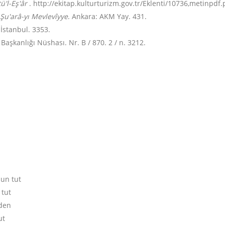
ü'l-Eş'âr
. http://ekitap.kulturturizm.gov.tr/Eklenti/10736,metinpdf
 Şu'arâ-yı Mevlevîyye
. Ankara: AKM Yay. 431.
. İstanbul. 3353.
Başkanlığı Nüshası. Nr. B / 870. 2 / n. 3212.
un tut
 tut
lden
ut