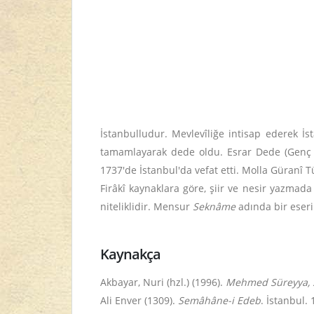
İstanbulludur. Mevlevîliğe intisap ederek İs
tamamlayarak dede oldu. Esrar Dede (Genç 2
1737'de İstanbul'da vefat etti. Molla Güranî
Firâkî kaynaklara göre, şiir ve nesir yazmada y
niteliklidir. Mensur
Seknâme
adında bir eseri 
Kaynakça
Akbayar, Nuri (hzl.) (1996).
Mehmed Süreyya, S
Ali Enver (1309).
Semâhâne-i Edeb
. İstanbul. 