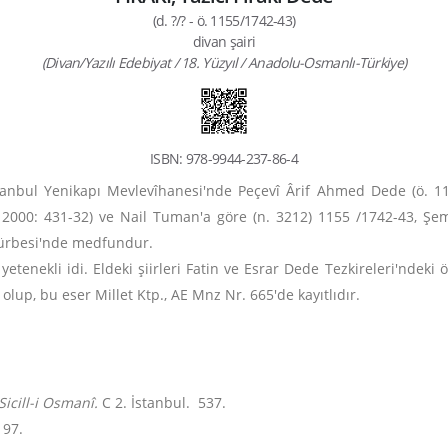
(d. ?/? - ö. 1155/1742-43)
divan şairi
(Divan/Yazılı Edebiyat / 18. Yüzyıl / Anadolu-Osmanlı-Türkiye)
ISBN: 978-9944-237-86-4
tanbul Yenikapı Mevlevîhanesi'nde Peçevî Ârif Ahmed Dede (ö. 113
000: 431-32) ve Nail Tuman'a göre (n. 3212) 1155 /1742-43, Şem
 Türbesi'nde medfundur.
etenekli idi. Eldeki şiirleri Fatin
ve Esrar Dede Tezkireleri'ndeki ö
olup, bu eser Millet Ktp., AE Mnz Nr. 665'de kayıtlıdır.
icill-i Osmanî.
C 2. İstanbul. 537.
197.