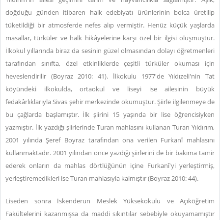
doğduğu günden itibaren halk edebiyatı ürünlerinin bolca üretilip
tüketildiği bir atmosferde nefes alıp vermiştir. Henüz küçük yaşlarda
masallar, türküler ve halk hikâyelerine karşı özel bir ilgisi oluşmuştur.
İlkokul yıllarında biraz da sesinin güzel olmasından dolayı öğretmenleri
tarafından sınıfta, özel etkinliklerde çeşitli türküler okuması için
heveslendirilir (Boyraz 2010: 41). İlkokulu 1977'de Yıldızeli'nin Tat
köyündeki ilkokulda, ortaokul ve liseyi ise ailesinin büyük
fedakârlıklarıyla Sivas şehir merkezinde okumuştur. Şiirle ilgilenmeye de
bu çağlarda başlamıştır. İlk şiirini 15 yaşında bir lise öğrencisiyken
yazmıştır. İlk yazdığı şiirlerinde Turan mahlasını kullanan Turan Yıldırım,
2001 yılında Şeref Boyraz tarafından ona verilen Furkanî mahlasını
kullanmaktadır. 2001 yılından önce yazdığı şiirlerini de bir bakıma tamir
ederek onların da mahlas dörtlüğünün içine Furkanî'yi yerleştirmiş,
yerleştiremedikleri ise Turan mahlasıyla kalmıştır (Boyraz 2010: 44).
Liseden sonra İskenderun Meslek Yüksekokulu ve Açıköğretim
Fakültelerini kazanmışsa da maddi sıkıntılar sebebiyle okuyamamıştır