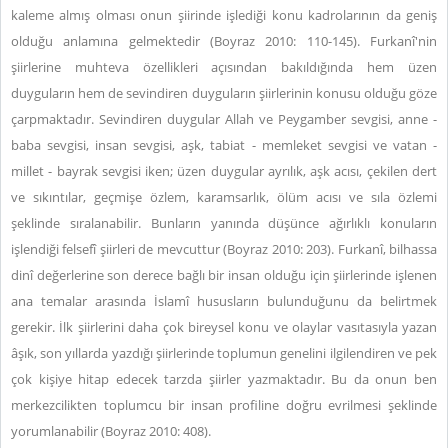
kaleme almış olması onun şiirinde işlediği konu kadrolarının da geniş
olduğu anlamına gelmektedir (Boyraz 2010: 110-145). Furkanî'nin
şiirlerine muhteva özellikleri açısından bakıldığında hem üzen
duyguların hem de sevindiren duyguların şiirlerinin konusu olduğu göze
çarpmaktadır. Sevindiren duygular Allah ve Peygamber sevgisi, anne -
baba sevgisi, insan sevgisi, aşk, tabiat - memleket sevgisi ve vatan -
millet - bayrak sevgisi iken; üzen duygular ayrılık, aşk acısı, çekilen dert
ve sıkıntılar, geçmişe özlem, karamsarlık, ölüm acısı ve sıla özlemi
şeklinde sıralanabilir. Bunların yanında düşünce ağırlıklı konuların
işlendiği felsefî şiirleri de mevcuttur (Boyraz 2010: 203). Furkanî, bilhassa
dinî değerlerine son derece bağlı bir insan olduğu için şiirlerinde işlenen
ana temalar arasında İslamî hususların bulunduğunu da belirtmek
gerekir. İlk şiirlerini daha çok bireysel konu ve olaylar vasıtasıyla yazan
âşık, son yıllarda yazdığı şiirlerinde toplumun genelini ilgilendiren ve pek
çok kişiye hitap edecek tarzda şiirler yazmaktadır. Bu da onun ben
merkezcilikten toplumcu bir insan profiline doğru evrilmesi şeklinde
yorumlanabilir (Boyraz 2010: 408).