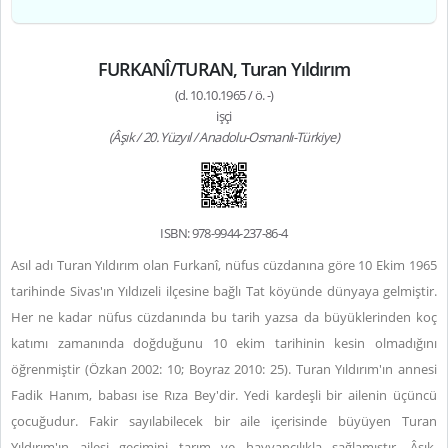
FURKANÎ/TURAN, Turan Yıldırım
(d. 10.10.1965 / ö. -)
işçi
(Âşık / 20. Yüzyıl / Anadolu-Osmanlı-Türkiye)
ISBN: 978-9944-237-86-4
Asıl adı Turan Yıldırım olan Furkanî, nüfus cüzdanına göre 10 Ekim 1965
tarihinde Sivas'ın Yıldızeli ilçesine bağlı Tat köyünde dünyaya gelmiştir.
Her ne kadar nüfus cüzdanında bu tarih yazsa da büyüklerinden koç
katımı zamanında doğduğunu 10 ekim tarihinin kesin olmadığını
öğrenmiştir (Özkan 2002: 10; Boyraz 2010: 25). Turan Yıldırım'ın annesi
Fadik Hanım, babası ise Rıza Bey'dir. Yedi kardeşli bir ailenin üçüncü
çocuğudur. Fakir sayılabilecek bir aile içerisinde büyüyen Turan
Yıldırım'ın ailesi geçimini tarım ve hayvancılıkla sağlamıştır. Âşık,