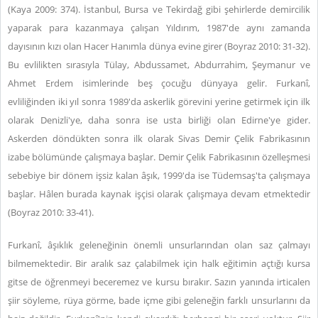
(Kaya 2009: 374). İstanbul, Bursa ve Tekirdağ gibi şehirlerde demircilik
yaparak para kazanmaya çalışan Yıldırım, 1987'de aynı zamanda
dayısının kızı olan Hacer Hanımla dünya evine girer (Boyraz 2010: 31-32).
Bu evlilikten sırasıyla Tülay, Abdussamet, Abdurrahim, Şeymanur ve
Ahmet Erdem isimlerinde beş çocuğu dünyaya gelir. Furkanî,
evliliğinden iki yıl sonra 1989'da askerlik görevini yerine getirmek için ilk
olarak Denizli'ye, daha sonra ise usta birliği olan Edirne'ye gider.
Askerden döndükten sonra ilk olarak Sivas Demir Çelik Fabrikasının
izabe bölümünde çalışmaya başlar. Demir Çelik Fabrikasının özelleşmesi
sebebiye bir dönem işsiz kalan âşık, 1999'da ise Tüdemsaş'ta çalışmaya
başlar. Hâlen burada kaynak işçisi olarak çalışmaya devam etmektedir
(Boyraz 2010: 33-41).
Furkanî, âşıklık geleneğinin önemli unsurlarından olan saz çalmayı
bilmemektedir. Bir aralık saz çalabilmek için halk eğitimin açtığı kursa
gitse de öğrenmeyi beceremez ve kursu bırakır. Sazın yanında irticalen
şiir söyleme, rüya görme, bade içme gibi geleneğin farklı unsurlarını da