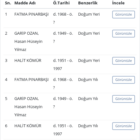
Sn.
Madde Adı
Ö.Tarihi
Benzerlik
İncele
1
FATMA PINARBAŞI
d. 1968 - ö.
Doğum Yeri
Görüntüle
?
2
GARİP OZAN,
d. 1949 - ö.
Doğum Yeri
Görüntüle
Hasan Hüseyin
?
Yılmaz
3
HALİT KÖMÜR
d. 1951 - ö.
Doğum Yeri
Görüntüle
1997
4
FATMA PINARBAŞI
d. 1968 - ö.
Doğum Yılı
Görüntüle
?
5
GARİP OZAN,
d. 1949 - ö.
Doğum Yılı
Görüntüle
Hasan Hüseyin
?
Yılmaz
6
HALİT KÖMÜR
d. 1951 - ö.
Doğum Yılı
Görüntüle
1997