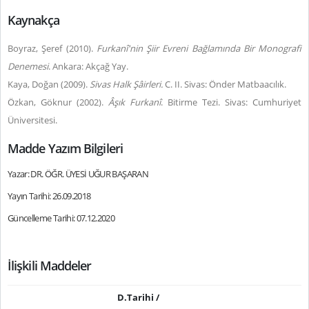
Kaynakça
Boyraz, Şeref (2010).
Furkan
î'nin Şiir Evreni Bağlamında Bir Monografi
Denemesi
. Ankara: Akçağ Yay.
Kaya, Doğan (2009).
Sivas Halk Şâirleri.
C. II. Sivas: Önder Matbaacılık.
Özkan, Göknur (2002).
Âşık Furkanî
. Bitirme Tezi. Sivas: Cumhuriyet
Üniversitesi.
Madde Yazım Bilgileri
Yazar: DR. ÖĞR. ÜYESİ UĞUR BAŞARAN
Yayın Tarihi: 26.09.2018
Güncelleme Tarihi: 07.12.2020
İlişkili Maddeler
D.Tarihi /