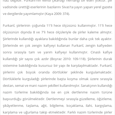
haiz değildir. Furkanî'nin kendi çıkardığı herhangi bir eseri yoktur. Şiir
vadisinde ürettiği eserlerinin bazılarını Sivas'ta yayın yapan yerel gazete
ve dergilerde yayımlamıştır (Kaya 2009: 374).
Furkanî, şiirlerinin çoğunda 11'li hece ölçüsünü kullanmıştır. 11'li hece
ölçüsünün dışında 8 ve 7'li hece ölçüleriyle de şiirler kaleme almıştır.
Şiirlerinde kullandığı ayaklara bakıldığında bunlar daha çok tek ayaktır.
Şiirlerinde en çok zengin kafiyeyi kullanan Furkanî, zengin kafiyeden
sonra sırasıyla tam ve yarım kafiyeyi kullanmıştır. Cinaslı kafiye
kullandığı şiir sayısı çok azdır (Boyraz 2010: 109-118). Şiirlerinin durak
sistemine bakıldığında kusursuz bir yapı ile karşılaşılmaktadır. Furkanî,
şiirlerini çok büyük oranda dörtlükler şeklinde kurgulamaktadır.
Dörtlüklerle kurguladığı şiirlerinde başta koşma olmak üzere sırasıyla
destan, semai ve mani nazım şekilleri kullanılmıştır. Sanatçının kullandığı
nazım türlerine bakıldığında ise en çok dertlenme nazım türüne
başvurduğu görülmektedir. Dertlenmeyi sırasıyla güzelleme, öğütleme,
şikâyetlenme, taşlama, ağıt, bilgileme, koçaklama, ilahi, kargışlama,
karşılama ve uğurlama takip etmektedir. Farklı nazım türlerinde şiirler