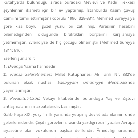
Kütahya'da bulunduğu sırada buradaki Mevlevî ve Kadirî Tekkesi
şeyhlerinin ikameti için bir ev yaptırmış, İstanbul'da Kâsım Çavuş
Camii'ni tamir ettirmiştir (Köprülü 1996: 329-331). Mehmed Süreyya'ya
göre kısa boylu, güzel yüzlü bir zat imiş. Parasının hesabını
bilemediğinden öldüğünde bıraktıkları borçlarını karşılamaya
yetmemiştir. Evlendiyse de hiç çocuğu olmamıştır (Mehmed Süreyya
1311: 616).
Eserleri şunlardır:
1.
Dîvânçe
: Yazma hâlindedir.
2.
Fransa Sefâretnâmesi
: Millet Kütüphanesi AE Tarih Nr. 832'de
bulunan eksik nüshası
Edebiyyât-ı Umûmiyye Mecmuası
'nda
yayımlanmıştır.
3.
Revâbitü'l-Ukûd
: Vekâyi kitabetinde bulunduğu Yaş ve Ziştovi
antlaşmalarının mazbatalarıdır, basılmıştır.
Gâlib Paşa XIX. yüzyılın ilk yarısında yetişmiş devlet adamlarının önde
gelenlerindendir. Çeşitli görevleri sırasında yazdığı resmî yazıları Avrupa
siyasetine olan vukufunun başlıca delilleridir. Âmedciliği sırasında