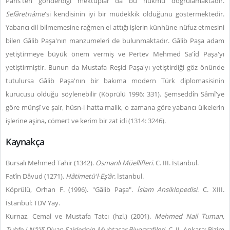
Paris'ten gönderdiği mektuplar da bu hükmü doğrulamaktadır.
Sefâretnâme
'si kendisinin iyi bir müdekkik olduğunu göstermektedir.
Yabancı dil bilmemesine rağmen el attığı işlerin künhüne nüfuz etmesini
bilen Gâlib Paşa'nın manzumeleri de bulunmaktadır. Gâlib Paşa adam
yetiştirmeye büyük önem vermiş ve Pertev Mehmed Sa'îd Paşa'yı
yetiştirmiştir. Bunun da Mustafa Reşid Paşa'yı yetiştirdiği göz önünde
tutulursa Gâlib Paşa'nın bir bakıma modern Türk diplomasisinin
kurucusu olduğu söylenebilir (Köprülü 1996: 331). Şemseddîn Sâmî'ye
göre münşî ve şair, hüsn-i hatta malik, o zamana göre yabancı ülkelerin
işlerine aşina, cömert ve kerim bir zat idi (1314: 3246).
Kaynakça
Bursalı Mehmed Tahir (1342).
Osmanlı Müellifleri.
C. III. İstanbul.
Fatîn Dâvud (1271).
Hâtimetü'l‑Eş‘âr.
İstanbul.
Köprülü, Orhan F. (1996). "Gâlib Paşa".
İslam Ansiklopedisi
. C. XIII.
İstanbul: TDV Yay.
Kurnaz, Cemal ve Mustafa Tatcı (hzl.) (2001).
Mehmed Nail Tuman,
Tuhfe-i Nâ'ilî-Divan Şairlerinin Muhtasar Biyografileri.
C. II. Ankara: Bizim