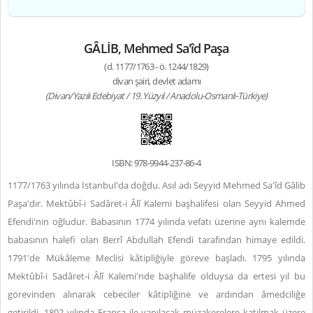
GÂLİB, Mehmed Sa'îd Paşa
(d. 1177/1763 - ö. 1244/1829)
divan şairi, devlet adamı
(Divan/Yazılı Edebiyat / 19. Yüzyıl / Anadolu-Osmanlı-Türkiye)
ISBN: 978-9944-237-86-4
1177/1763 yılında İstanbul'da doğdu. Asıl adı Seyyid Mehmed Sa'îd Gâlib
Paşa'dır. Mektûbî-i Sadâret-i Âlî Kalemi başhalifesi olan Seyyid Ahmed
Efendi'nin oğludur. Babasının 1774 yılında vefatı üzerine aynı kalemde
babasının halefi olan Berrî Abdullah Efendi tarafından himaye edildi.
1791'de Mükâleme Meclisi kâtipliğiyle göreve başladı. 1795 yılında
Mektûbî-i Sadâret-i Âlî Kalemi'nde başhalife olduysa da ertesi yıl bu
görevinden alınarak cebeciler kâtipliğine ve ardından âmedciliğe
getirildi. 1802 yılında Fransa ile yapılacak müzakerelere katılmak üzere