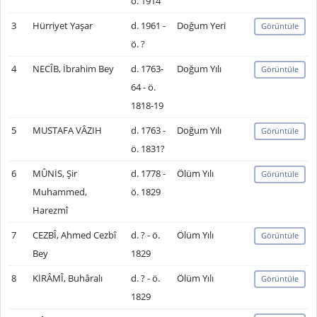
ö. 1914
3
Hürriyet Yaşar
d. 1961 -
Doğum Yeri
Görüntüle
ö. ?
4
NECÎB, İbrahim Bey
d. 1763-
Doğum Yılı
Görüntüle
64 - ö.
1818-19
5
MUSTAFA VÂZIH
d. 1763 -
Doğum Yılı
Görüntüle
ö. 1831?
6
MÛNİS, Şir
d. 1778 -
Ölüm Yılı
Görüntüle
Muhammed,
ö. 1829
Harezmî
7
CEZBÎ, Ahmed Cezbî
d. ? - ö.
Ölüm Yılı
Görüntüle
Bey
1829
8
KİRÂMÎ, Buhâralı
d. ? - ö.
Ölüm Yılı
Görüntüle
1829