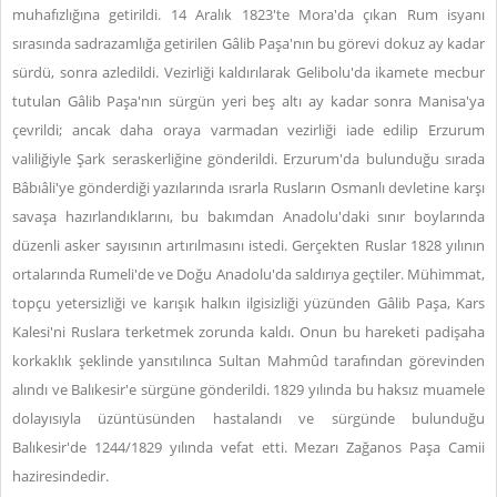
muhafızlığına getirildi. 14 Aralık 1823'te Mora'da çıkan Rum isyanı
sırasında sadrazamlığa getirilen Gâlib Paşa'nın bu görevi dokuz ay kadar
sürdü, sonra azledildi. Vezirliği kaldırılarak Gelibolu'da ikamete mecbur
tutulan Gâlib Paşa'nın sürgün yeri beş altı ay kadar sonra Manisa'ya
çevrildi; ancak daha oraya varmadan vezirliği iade edilip Erzurum
valiliğiyle Şark seraskerliğine gönderildi. Erzurum'da bulunduğu sırada
Bâbıâli'ye gönderdiği yazılarında ısrarla Rusların Osmanlı devletine karşı
savaşa hazırlandıklarını, bu bakımdan Anadolu'daki sınır boylarında
düzenli asker sayısının artırılmasını istedi. Gerçekten Ruslar 1828 yılının
ortalarında Rumeli'de ve Doğu Anadolu'da saldırıya geçtiler. Mühimmat,
topçu yetersizliği ve karışık halkın ilgisizliği yüzünden Gâlib Paşa, Kars
Kalesi'ni Ruslara terketmek zorunda kaldı. Onun bu hareketi padişaha
korkaklık şeklinde yansıtılınca Sultan Mahmûd tarafından görevinden
alındı ve Balıkesir'e sürgüne gönderildi. 1829 yılında bu haksız muamele
dolayısıyla üzüntüsünden hastalandı ve sürgünde bulunduğu
Balıkesir'de 1244/1829 yılında vefat etti. Mezarı Zağanos Paşa Camii
haziresindedir.