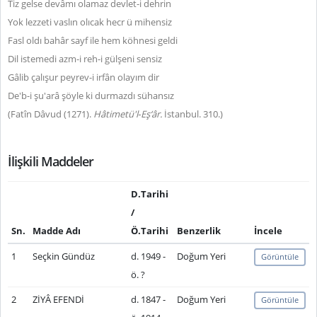
Tiz gelse devâmı olamaz devlet-i dehrin
Yok lezzeti vaslın olıcak hecr ü mihensiz
Fasl oldı bahâr sayf ile hem köhnesi geldi
Dil istemedi azm-i reh-i gülşeni sensiz
Gâlib çalışur peyrev-i irfân olayım dir
De'b-i şu'arâ şöyle ki durmazdı sühansız
(Fatîn Dâvud (1271).
Hâtimetü'l‑Eş‘âr.
İstanbul. 310.)
İlişkili Maddeler
D.Tarihi
/
Sn.
Madde Adı
Ö.Tarihi
Benzerlik
İncele
1
Seçkin Gündüz
d. 1949 -
Doğum Yeri
Görüntüle
ö. ?
2
ZİYÂ EFENDİ
d. 1847 -
Doğum Yeri
Görüntüle