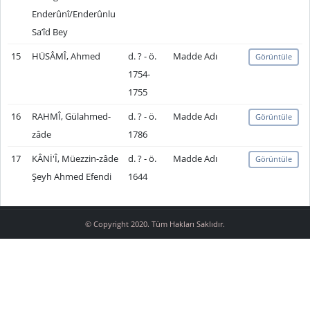
Enderûnî/Enderûnlu
Sa’îd Bey
15
HÜSÂMÎ, Ahmed
d. ? - ö.
Madde Adı
Görüntüle
1754-
1755
16
RAHMÎ, Gülahmed-
d. ? - ö.
Madde Adı
Görüntüle
zâde
1786
17
KÂNİ'Î, Müezzin-zâde
d. ? - ö.
Madde Adı
Görüntüle
Şeyh Ahmed Efendi
1644
© Copyright 2020. Tüm Hakları Saklıdır.