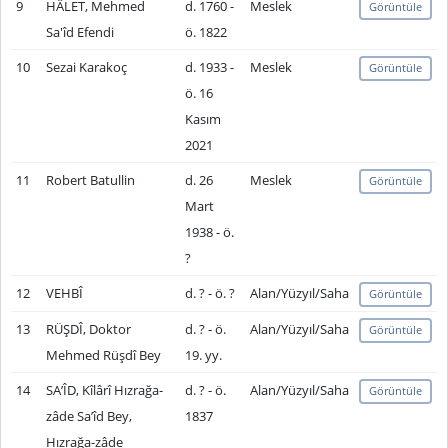
9
HÂLET, Mehmed
d. 1760 -
Meslek
Görüntüle
Sa'îd Efendi
ö. 1822
10
Sezai Karakoç
d. 1933 -
Meslek
Görüntüle
ö. 16
Kasım
2021
11
Robert Batullin
d. 26
Meslek
Görüntüle
Mart
1938 - ö.
?
12
VEHBÎ
d. ? - ö. ?
Alan/Yüzyıl/Saha
Görüntüle
13
RÜŞDÎ, Doktor
d. ? - ö.
Alan/Yüzyıl/Saha
Görüntüle
Mehmed Rüşdî Bey
19. yy.
14
SA’ÎD, Kîlârî Hızrağa-
d. ? - ö.
Alan/Yüzyıl/Saha
Görüntüle
zâde Sa’îd Bey,
1837
Hızrağa-zâde