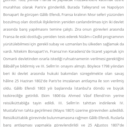
murahhas olarak Paris'e gönderildi. Burada Talleyrand ve Napolyon
Bonapart ile görüşen Gâlib Efendi, Fransa kralının Mısır seferi yüzünden
bozulmuş olan dostluk ilişkilerinin yeniden canlandırılması için iki devlet
arasında barış yapılmasını temine çalıştı. Zira onun görevleri arasında
Fransa ile eski dostluğu yeniden tesis ederek Nizâm-ı Cedîd programının
yürütülebilmesi için gerekli subay ve uzmanları bu ülkeden sağlamak da
vardı. Nitekim Bonapart'ın, Fransa'nın Karadeniz'de ticaret yapmak için
Osmanlı devletinden ısrarla istediği ruhsatnamenin verilmesi gerektiğini
Bâbıâlî'ye bildirmiş ve III. Selîm'in onayını almıştı. Böylece 1798 yılından
beri iki devlet arasında hukuki bakımdan süregelmekte olan savaş
hâline 25 Haziran 1802'de Paris'te imzalanan antlaşma ile son verilmiş
oldu. Gâlib Efendi 1803 yılı başlarında İstanbul'a döndü ve büyük
tezkireciliğe getirildi. Ekim 1806'da Ahmed Vâsıf Efendi'nin yerine
reisülküttablığa tayin edildi. III. Selîm'in tahttan indirilerek IV.
Mustafa'nın tahta geçirilmesi (Mayıs 1807) üzerine görevinden azledildi.
Reisülküttablık görevinde bulunmamasına rağmen Gâlib Efendi, Ruslarla
barış antlaşması yapmakla görevlendirildi ve 25 Ağustos 1807'de