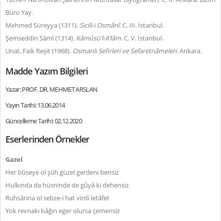
Büro Yay.
Mehmed Süreyya (1311).
Sicill-i Osmânî.
C. III. İstanbul.
Şemseddin Sâmî (1314).
Kâmûsü'l‑A‘lâm.
C. V. İstanbul.
Unat, Faik Reşit (1968).
Osmanlı Sefirleri ve Sefaretnâmeleri
. Ankara.
Madde Yazım Bilgileri
Yazar: PROF. DR. MEHMET ARSLAN
Yayın Tarihi: 13.06.2014
Güncelleme Tarihi: 02.12.2020
Eserlerinden Örnekler
Gazel
Her bûseye ol şûh güzel gerdeni bensiz
Hulkında da hüsninde de gûyâ ki dehensiz
Ruhsârına ol sebze-i hat virdi letâfet
Yok revnakı bâğın eger olursa çemensiz