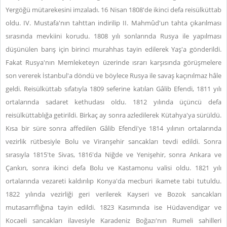
Yergöğü mütarekesini imzaladı. 16 Nisan 1808'de ikinci defa reisülküttab
oldu. IV. Mustafa'nın tahttan indirilip II. Mahmûd'un tahta çıkarılması
sırasında mevkiini korudu. 1808 yılı sonlarında Rusya ile yapılması
düşünülen barış için birinci murahhas tayin edilerek Yaş'a gönderildi.
Fakat Rusya'nın Memleketeyn üzerinde ısrarı karşısında görüşmelere
son vererek İstanbul'a döndü ve böylece Rusya ile savaş kaçınılmaz hâle
geldi. Reisülküttab sıfatıyla 1809 seferine katılan Gâlib Efendi, 1811 yılı
ortalarında sadaret kethudası oldu. 1812 yılında üçüncü defa
reisülküttablığa getirildi. Birkaç ay sonra azledilerek Kütahya'ya sürüldü.
Kısa bir süre sonra affedilen Gâlib Efendi'ye 1814 yılının ortalarında
vezirlik rütbesiyle Bolu ve Viranşehir sancakları tevdi edildi. Sonra
sırasıyla 1815'te Sivas, 1816'da Niğde ve Yenişehir, sonra Ankara ve
Çankırı, sonra ikinci defa Bolu ve Kastamonu valisi oldu. 1821 yılı
ortalarında vezareti kaldırılıp Konya'da mecburi ikamete tabi tutuldu.
1822 yılında vezirliği geri verilerek Kayseri ve Bozok sancakları
mutasarrıflığına tayin edildi. 1823 Kasımında ise Hüdavendigar ve
Kocaeli sancakları ilavesiyle Karadeniz Boğazı'nın Rumeli sahilleri