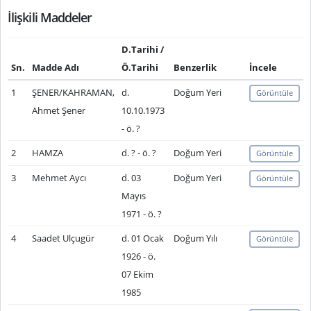
İlişkili Maddeler
D.Tarihi /
Sn.
Madde Adı
Ö.Tarihi
Benzerlik
İncele
1
ŞENER/KAHRAMAN,
d.
Doğum Yeri
Görüntüle
Ahmet Şener
10.10.1973
- ö. ?
2
HAMZA
d. ? - ö. ?
Doğum Yeri
Görüntüle
3
Mehmet Aycı
d. 03
Doğum Yeri
Görüntüle
Mayıs
1971 - ö. ?
4
Saadet Ulçugür
d. 01 Ocak
Doğum Yılı
Görüntüle
1926 - ö.
07 Ekim
1985