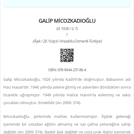
GALİP MİCOZKADIOĞLU
(d. 1926 / ö. ?)
?
(Âşık / 20. Yüzyıl / Anadolu-Osmanlı-Türkiye)
ISBN: 978-9944-237-86-4
Galip Micozkadıoğlu, 1926 yılında Kadirli'de doğmuştur. Babasının adı
Hacı Hasan’dır. 1946 yılında askere gitmiş ve askerden döndükten sonra
ticaretle uğraşmıştır. 1949 yılında Hatice Hanım'la evlenmiş ve sekiz
çocukları olmuştur. Emeklidir (Arı 2009: 374).
Micozkadıoğlu, şiirlerinde mahlas kullanmamıştır. Âşıklık geleneği
içerisinde bir ustadan eğitim almamış ve saz çalma yeteneğine sahip
değildir (Arı 2009: 374). Badeli âşık değildir ve usta çırak ilişkisi içerisinde