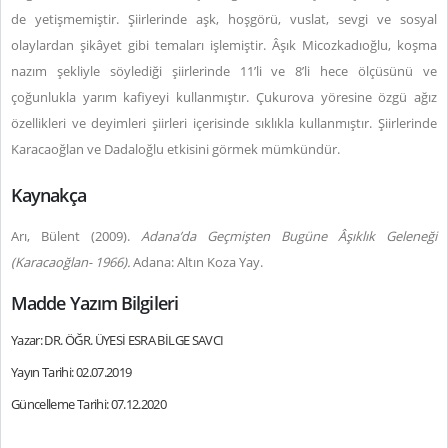
de yetişmemiştir. Şiirlerinde aşk, hoşgörü, vuslat, sevgi ve sosyal
olaylardan şikâyet gibi temaları işlemiştir. Âşık Micozkadıoğlu, koşma
nazım şekliyle söylediği şiirlerinde 11’li ve 8’li hece ölçüsünü ve
çoğunlukla yarım kafiyeyi kullanmıştır. Çukurova yöresine özgü ağız
özellikleri ve deyimleri şiirleri içerisinde sıklıkla kullanmıştır. Şiirlerinde
Karacaoğlan ve Dadaloğlu etkisini görmek mümkündür.
Kaynakça
Arı, Bülent (2009).
Adana’da Geçmişten Bugüne Âşıklık Geleneği
(Karacaoğlan- 1966).
Adana: Altın Koza Yay.
Madde Yazım Bilgileri
Yazar: DR. ÖĞR. ÜYESİ ESRA BİLGE SAVCI
Yayın Tarihi: 02.07.2019
Güncelleme Tarihi: 07.12.2020