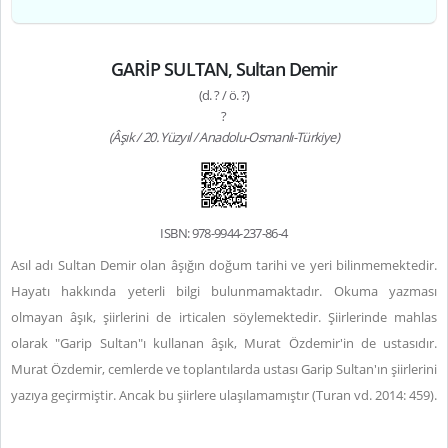
GARİP SULTAN, Sultan Demir
(d. ? / ö. ?)
?
(Âşık / 20. Yüzyıl / Anadolu-Osmanlı-Türkiye)
ISBN: 978-9944-237-86-4
Asıl adı Sultan Demir olan âşığın doğum tarihi ve yeri bilinmemektedir.
Hayatı hakkında yeterli bilgi bulunmamaktadır. Okuma yazması
olmayan âşık, şiirlerini de irticalen söylemektedir. Şiirlerinde mahlas
olarak "Garip Sultan"ı kullanan âşık, Murat Özdemir'in de ustasıdır.
Murat Özdemir, cemlerde ve toplantılarda ustası Garip Sultan'ın şiirlerini
yazıya geçirmiştir. Ancak bu şiirlere ulaşılamamıştır (Turan vd. 2014: 459).