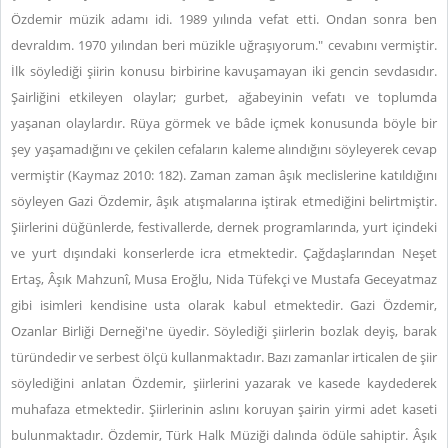
Özdemir müzik adamı idi. 1989 yılında vefat etti. Ondan sonra ben
devraldım. 1970 yılından beri müzikle uğraşıyorum." cevabını vermiştir.
İlk söylediği şiirin konusu birbirine kavuşamayan iki gencin sevdasıdır.
Şairliğini etkileyen olaylar; gurbet, ağabeyinin vefatı ve toplumda
yaşanan olaylardır. Rüya görmek ve bâde içmek konusunda böyle bir
şey yaşamadığını ve çekilen cefaların kaleme alındığını söyleyerek cevap
vermiştir (Kaymaz 2010: 182). Zaman zaman âşık meclislerine katıldığını
söyleyen Gazi Özdemir, âşık atışmalarına iştirak etmediğini belirtmiştir.
Şiirlerini düğünlerde, festivallerde, dernek programlarında, yurt içindeki
ve yurt dışındaki konserlerde icra etmektedir. Çağdaşlarından Neşet
Ertaş, Âşık Mahzunî, Musa Eroğlu, Nida Tüfekçi ve Mustafa Geceyatmaz
gibi isimleri kendisine usta olarak kabul etmektedir. Gazi Özdemir,
Ozanlar Birliği Derneği'ne üyedir. Söylediği şiirlerin bozlak deyiş, barak
türündedir ve serbest ölçü kullanmaktadır. Bazı zamanlar irticalen de şiir
söylediğini anlatan Özdemir, şiirlerini yazarak ve kasede kaydederek
muhafaza etmektedir. Şiirlerinin aslını koruyan şairin yirmi adet kaseti
bulunmaktadır. Özdemir, Türk Halk Müziği dalında ödüle sahiptir. Âşık