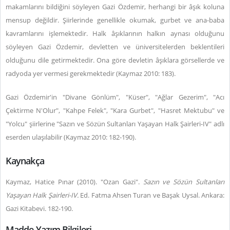
makamlarını bildiğini söyleyen Gazi Özdemir, herhangi bir âşık koluna
mensup değildir. Şiirlerinde genellikle okumak, gurbet ve ana-baba
kavramlarını işlemektedir. Halk âşıklarının halkın aynası olduğunu
söyleyen Gazi Özdemir, devletten ve üniversitelerden beklentileri
olduğunu dile getirmektedir. Ona göre devletin âşıklara görsellerde ve
radyoda yer vermesi gerekmektedir (Kaymaz 2010: 183).
Gazi Özdemir'in "Divane Gönlüm", "Küser", "Ağlar Gezerim", "Acı
Çektirme N'Olur", "Kahpe Felek", "Kara Gurbet", "Hasret Mektubu" ve
"Yolcu" şiirlerine "Sazın ve Sözün Sultanları Yaşayan Halk Şairleri-IV" adlı
eserden ulaşılabilir (Kaymaz 2010: 182-190).
Kaynakça
Kaymaz, Hatice Pınar (2010). "Ozan Gazi".
Sazın ve Sözün Sultanları
Yaşayan Halk Şairleri-IV.
Ed. Fatma Ahsen Turan ve Başak Uysal. Ankara:
Gazi Kitabevi. 182-190.
Madde Yazım Bilgileri