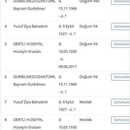
3
DURBİLMEZ/OZANTÜRK,
d.
Doğum Yeri
Görüntüle
Bayram Durbilmez
15.11.1968
- ö. ?
4
Yusuf Ziya Bahadınlı
d. 9 Eylül
Doğum Yılı
Görüntüle
1927 - ö. ?
5
DERTLİ HÜSEYİN,
d.
Doğum Yılı
Görüntüle
Hüseyin Eraslan
10.05.1930
- ö.
09.06.2017
6
DURBİLMEZ/OZANTÜRK,
d.
Doğum Yılı
Görüntüle
Bayram Durbilmez
15.11.1968
- ö. ?
7
Yusuf Ziya Bahadınlı
d. 9 Eylül
Meslek
Görüntüle
1927 - ö. ?
8
DERTLİ HÜSEYİN,
d.
Meslek
Görüntüle
Hüseyin Eraslan
10.05.1930