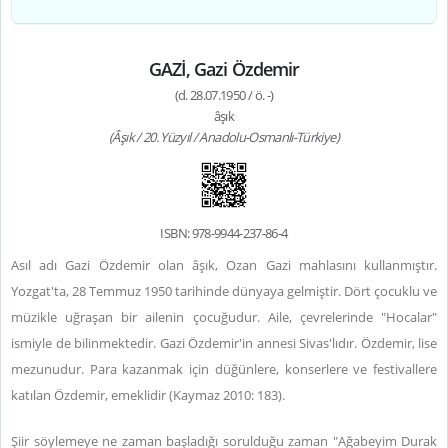
GAZİ, Gazi Özdemir
(d. 28.07.1950 / ö. -)
âşık
(Âşık / 20. Yüzyıl / Anadolu-Osmanlı-Türkiye)
ISBN: 978-9944-237-86-4
Asıl adı Gazi Özdemir olan âşık, Ozan Gazi mahlasını kullanmıştır.
Yozgat'ta, 28 Temmuz 1950 tarihinde dünyaya gelmiştir. Dört çocuklu ve
müzikle uğraşan bir ailenin çocuğudur. Aile, çevrelerinde "Hocalar"
ismiyle de bilinmektedir. Gazi Özdemir'in annesi Sivas'lıdır. Özdemir, lise
mezunudur. Para kazanmak için düğünlere, konserlere ve festivallere
katılan Özdemir, emeklidir (Kaymaz 2010: 183).
Şiir söylemeye ne zaman başladığı sorulduğu zaman "Ağabeyim Durak