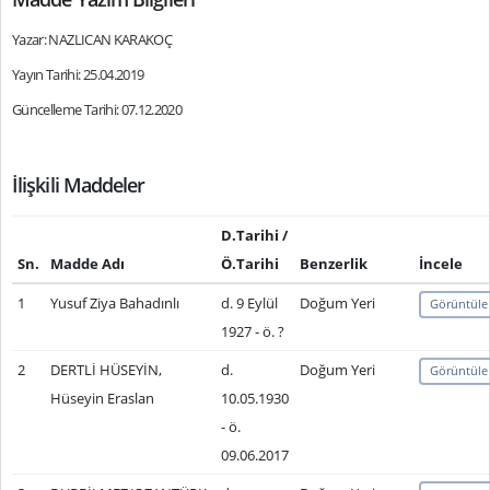
Yazar: NAZLICAN KARAKOÇ
Yayın Tarihi: 25.04.2019
Güncelleme Tarihi: 07.12.2020
İlişkili Maddeler
D.Tarihi /
Sn.
Madde Adı
Ö.Tarihi
Benzerlik
İncele
1
Yusuf Ziya Bahadınlı
d. 9 Eylül
Doğum Yeri
Görüntüle
1927 - ö. ?
2
DERTLİ HÜSEYİN,
d.
Doğum Yeri
Görüntüle
Hüseyin Eraslan
10.05.1930
- ö.
09.06.2017