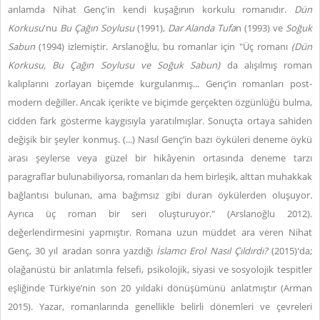
anlamda Nihat Genç'in kendi kuşağının korkulu romanıdır.
Dün
Korkusu
'nu
Bu Çağın Soylusu
(1991),
Dar Alanda Tufa
n (1993) ve
Soğuk
Sabun
(1994) izlemiştir. Arslanoğlu, bu romanlar için "Üç romanı
(Dün
Korkusu, Bu Çağın Soylusu ve Soğuk Sabun)
da alışılmış roman
kalıplarını zorlayan biçemde kurgulanmış... Genç’in romanları post-
modern değiller. Ancak içerikte ve biçimde gerçekten özgünlüğü bulma,
cidden fark gösterme kaygısıyla yaratılmışlar. Sonuçta ortaya sahiden
değişik bir şeyler konmuş. (...) Nasıl Genç’in bazı öyküleri deneme öykü
arası şeylerse veya güzel bir hikâyenin ortasında deneme tarzı
paragraflar bulunabiliyorsa, romanları da hem birleşik, alttan muhakkak
bağlantısı bulunan, ama bağımsız gibi duran öykülerden oluşuyor.
Ayrıca üç roman bir seri oluşturuyor." (Arslanoğlu 2012).
değerlendirmesini yapmıştır. Romana uzun müddet ara veren Nihat
Genç, 30 yıl aradan sonra yazdığı
İslamcı Erol Nasıl Çıldırdı?
(2015)'da;
olağanüstü bir anlatımla felsefi, psikolojik, siyasi ve sosyolojik tespitler
eşliğinde Türkiye’nin son 20 yıldaki dönüşümünü anlatmıştır (Arman
2015). Yazar, romanlarında genellikle belirli dönemleri ve çevreleri