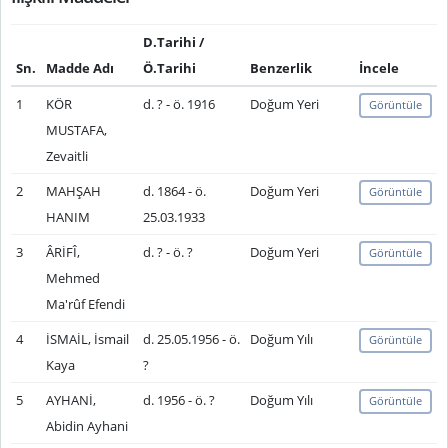
D.Tarihi /
Sn.
Madde Adı
Ö.Tarihi
Benzerlik
İncele
1
KÖR
d. ? - ö. 1916
Doğum Yeri
Görüntüle
MUSTAFA,
Zevaitli
2
MAHŞAH
d. 1864 - ö.
Doğum Yeri
Görüntüle
HANIM
25.03.1933
3
ÂRİFÎ,
d. ? - ö. ?
Doğum Yeri
Görüntüle
Mehmed
Ma'rûf Efendi
4
İSMAİL, İsmail
d. 25.05.1956 - ö.
Doğum Yılı
Görüntüle
Kaya
?
5
AYHANİ,
d. 1956 - ö. ?
Doğum Yılı
Görüntüle
Abidin Ayhani