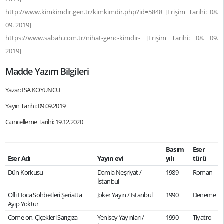
http://www.kimkimdir.gen.tr/kimkimdir.php?id=5848 [Erişim Tarihi: 08.
09. 2019]
https://www.sabah.com.tr/nihat-genc-kimdir- [Erişim Tarihi: 08. 09.
2019]
Madde Yazım Bilgileri
Yazar: İSA KOYUNCU
Yayın Tarihi: 09.09.2019
Güncelleme Tarihi: 19.12.2020
Basım
Eser
Eser Adı
Yayın evi
yılı
türü
Dün Korkusu
Damla Neşriyat /
1989
Roman
İstanbul
Ofli Hoca Sohbetleri Şeriatta
Joker Yayın / İstanbul
1990
Deneme
Ayıp Yoktur
Come on, Çiçekleri Sarıgıza
Yenisey Yayınları /
1990
Tiyatro