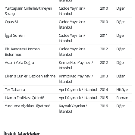
İstanbul
Yurttaşların Cinlerle Bitmeyen
Cadde Yayınları /
2010
Diğer
Savaşı
İstanbul
Opus 61
Cadde Yayınları /
2010
Diğer
İstanbul
İşgal Günleri
Cadde Yayınları /
2011
Diğer
İstanbul
Bizi Kandırası Umman
Cadde Yayınları /
2012
Diğer
Bulunmaz
İstanbul
Aslanlı Yol'a Doğru
Kırmızı Kedi Yayınevi /
2012
Diğer
İstanbul
Direniş Günleri Gezi'den Tahrir'e
Kırmızı Kedi Yayınevi /
2013
Diğer
İstanbul
Tek Tabanca
April Yayıncılık / İstanbul
2014
Hikâye
İslamcı Erol Nasıl Çıldırdı?
April Yayıncılık / İstanbul
2015
Roman
Yurduma Alçakları Uğratma!
Kaynak Yayınları /
2016
Diğer
İstanbul
İlişkili Maddeler