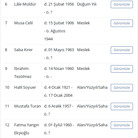
6
Lâle Müldür
d. 21 Şubat 1956
Doğum Yılı
Görüntüle
- ö. ?
7
Musa Celil
d. 15 Şubat 1906
Meslek
Görüntüle
- ö. Ağustos
1944
8
Saba Kırer
d. 01 Mayıs 1963
Meslek
Görüntüle
- ö. ?
9
İbrahim
d. 14 Nisan 1960
Meslek
Görüntüle
Tezölmez
- ö. -
10
Halil Soyuer
d. 4 Ocak 1921 -
Alan/Yüzyıl/Saha
Görüntüle
ö. 17 Ocak 2004
11
Mustafa Turan
d. 6 Aralık 1957 -
Alan/Yüzyıl/Saha
Görüntüle
ö. ?
12
Fatma Yangın
d. 01 Eylül 1960 -
Alan/Yüzyıl/Saha
Görüntüle
Ekşioğlu
ö. ?