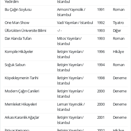
Yedirdim
İstanbul
Bu Çağın Soylusu
Armoni Yayıncılık /
1991
Roman
İstambul
One Man Show
Vadi Yayınları / İstanbul
1992
Tiyatro
Üfürükten Üniversite Bilimi
- / -
1993
Diğer
Dar Alanda Tufan
Mitos Yayınları /
1993
Roman
İstanbul
Kompile Hikâyeler
İletişim Yayınları /
1996
Hikâye
İstanbul
Soğuk Sabun
İletişim Yayınları /
1994
Roman
İstanbul
Köpekleşmenin Tarihi
İletişim Yayınları /
1998
Deneme
İstanbul
Modern Çağın Canileri
İletişim Yayınları /
2000
Deneme
İstanbul
Memleket Hikayeleri
Leman Yayıncılık /
2000
Deneme
İstanbul
Arkası Karanlık Ağaçlar
İletişim Yayınları /
2001
Deneme
İstanbul
İhtiyar Kemancı
İletişim Yayınları /
2002
Hikâye