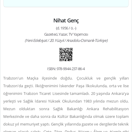
Nihat Genç
(d. 1956 / ö. -)
Gazeteci, Yazar, TV Yapımcısı
(Yeni Edebiyat / 20. Yüzyıl / Anadolu-Osmanlı-Türkiye)
ISBN: 978-9944-237-86-4
Trabzon'un Maçka ilçesinde doğdu. Çocukluk ve gençlik yılları
Trabzon'da geçti. İlköğrenimini İskender Paşa İlkokulunda, orta ve lise
öğrenimini Trabzon Ticaret Lisesinde tamamladı. 20 yaşında Ankara'ya
yerleşti ve Sağlık İdaresi Yüksek Okulundan 1983 yılında mezun oldu.
Mezun olduktan sonra Sağlık Bakanlığı Ankara Rehabilitasyon
Merkezinde ve daha sonra da Kültür Bakanlığında olmak üzere toplam
dokuz yıl memuriyet yaptı. Gençlik yıllarında gazete ve dergilerde teknik
eleman olarak çalıştı.
Çete, Töre, Doğuş, Nizam-ı Âlem
ve
Hamle
gibi