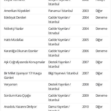
İstanbul
Amerikan Köpekleri
Panama / İstanbul
2003
Diğer
Edebiyat Dersleri
Cadde Yayınları /
2004
Deneme
İstanbul
Nöbetçi Yazılar
Cadde Yayınları /
2004
Deneme
İstnabul
Hattı Müdafaa
Cadde Yayınları /
2005
Diğer
İstanbul
Karanlığa Okunan Ezanlar
Cadde Yayınları /
2006
Deneme
İstanbul
Aşk Coğrafyasında Konuşmalar
Destek Yayınları /
2007
Diğer
İstanbul
Bir Millet Uyanıyor 17/ Kavga
Bilgi Yayınevi / İstanbul
2007
Diğer
Günleri
Veryansın
Destek Yayınları /
2008
Diğer
İstanbul
Sordum Kara Çiçeğe
Cadde Yayınları /
2009
Deneme
İstanbul
Anadolu Yazarını Dinliyor
Dama Yayınları /
2010
Diğer