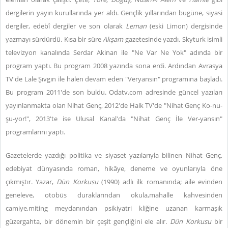
dergilerin yayın kurullarında yer aldı. Gençlik yıllarından bugüne, siyasi
dergiler, edebî dergiler ve son olarak
Leman
(eski Limon) dergisinde
yazmayı sürdürdü. Kısa bir süre
Akşam
gazetesinde yazdı. Skyturk isimli
televizyon kanalında Serdar Akinan ile "Ne Var Ne Yok" adında bir
program yaptı. Bu program 2008 yazında sona erdi. Ardından Avrasya
TV'de Lale Şıvgın ile halen devam eden "Veryansın" programına başladı.
Bu program 2011'de son buldu. Odatv.com adresinde güncel yazıları
yayınlanmakta olan Nihat Genç, 2012'de Halk TV'de "Nihat Genç Ko-nu-
şu-yor!", 2013'te ise Ulusal Kanal'da "Nihat Genç İle Ver-yansın"
programlarını yaptı.
Gazetelerde yazdığı politika ve siyaset yazılarıyla bilinen Nihat Genç,
edebiyat dünyasında roman, hikâye, deneme ve oyunlarıyla öne
çıkmıştır. Yazar,
Dün Korkusu
(1990) adlı ilk romanında; aile evinden
geneleve, otobüs duraklarından okula,mahalle kahvesinden
camiye,miting meydanından psikiyatri kliğine uzanan karmaşık
güzergahta, bir dönemin bir çeşit gençliğini ele alır.
Dün Korkusu
bir