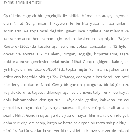
ayrıntılarıyla işlemiştir.
Öykülerinde çıplak bir gerçekçilik ile birlikte hümanizm arayışı egemen
olan Nihat Genç, insan hikâyeleri ile birlikte yaşanılan zamanların
sorunlarını ve toplumsal değişimi gayet ince çizgilerle betimlemiş ve
kahramanlarını her zaman için ezilen kesimden seçmiştir.
İhtiyar
Kemancı
(2002)'da kasaba eşcinsellerini, yoksul cenazelerini, 12 Eylün
öncesi ve sonrası ülkücü âlemi, rüzgârı, soğuğu, bitpazarlarını, taşra
doktorlarını ve genelevleri anlatmıştır. Nihat Genç’in gölgede kalmış en
iyi hikâyeleri
Tek Tabanca!
(2014)'da toplanmıştır. Yalnızların, yoksulların,
ezilenlerin başrolde olduğu
Tek Tabanca,
edebiyatın baş döndüren özel
efektleriyle doludur. Nihat Genç; bir garson çocuğunu, bir küçük kızı,
köy doktorunu, teyzeyi, dilenciyi, eşcinseli, üniversiteliyi renkli ve hayat
dolu kahramanlara dönüştürür. Hikâyelerde gerilim, kahkaha, en acı
gerçekler, rengarenk düşler, aşk, macera, bilgelik ve sürprizler alttan alta
sezilir. Nihat Genç'in siyasi ya da siyasi olmayan fikir makalelerinde çok
daha sert çizgilere sahip, kızgın ve hatta saldırgan bir tarza sahip olduğu
görülür. Bu tür yazılarda yer yer öfkeli, şidetli bir tavır yer yer de mizahi