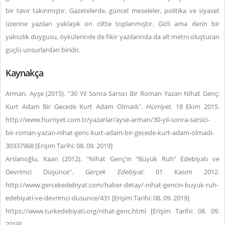
bir tavır takınmıştır. Gazetelerde, güncel meseleler, politika ve siyaset
üzerine yazıları yaklaşık on ciltte toplanmıştır. Gizli ama derin bir
yalnızlık duygusu, öykülerinde de fikir yazılarında da alt metni oluşturan
güçlü unsurlardan biridir.
Kaynakça
Arman, Ayşe (2015). "30 Yıl Sonra Sarsıcı Bir Roman Yazan Nihat Genç:
Kurt Adam Bir Gecede Kurt Adam Olmadı".
Hürriyet.
18 Ekim 2015.
http://www.hurriyet.com.tr/yazarlar/ayse-arman/30-yil-sonra-sarsici-
bir-roman-yazan-nihat-genc-kurt-adam-bir-gecede-kurt-adam-olmadi-
30337968 [Erişim Tarihi: 08. 09. 2019]
Arslanoğlu, Kaan (2012). "Nihat Genç’in “Büyük Ruh” Edebiyatı ve
Devrimci Düşünce".
Gerçek Edebiyat
. 01 Kasım 2012.
http://www.gercekedebiyat.com/haber-detay/-nihat-gencin-buyuk-ruh-
edebiyati-ve-devrimci-dusunce/431 [Erişim Tarihi: 08. 09. 2019]
https://www.turkedebiyati.org/nihat-genc.html [Erişim Tarihi: 08. 09.
2019]