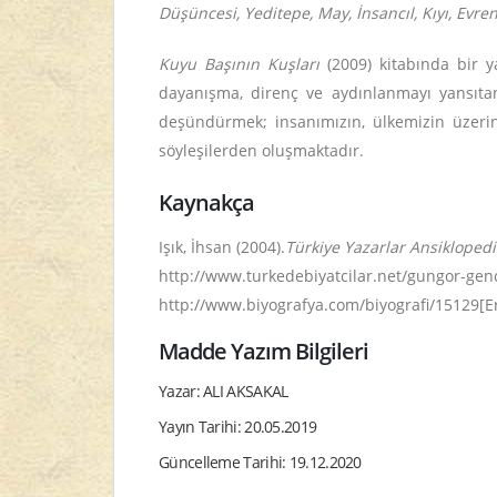
Düşüncesi, Yeditepe, May, İnsancıl, Kıyı, Evre
Kuyu Başının Kuşları
(2009) kitabında bir 
dayanışma, direnç ve aydınlanmayı yansıta
deşündürmek; insanımızın, ülkemizin üzerin
söyleşilerden oluşmaktadır.
Kaynakça
Işık, İhsan (2004).
Türkiye Yazarlar Ansiklopedi
http://www.turkedebiyatcilar.net/gungor-genc
http://www.biyografya.com/biyografi/15129[Er
Madde Yazım Bilgileri
Yazar: ALI AKSAKAL
Yayın Tarihi: 20.05.2019
Güncelleme Tarihi: 19.12.2020