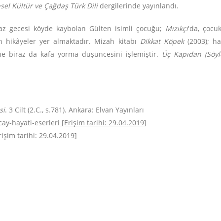
nsel Kültür ve Çağdaş Türk Dili
dergilerinde yayınlandı.
yaz gecesi köyde kaybolan Gülten isimli çocuğu;
Mızıkçı
'da, çocu
n hikâyeler yer almaktadır. Mizah kitabı
Dikkat Köpek
(2003); ha
e biraz da kafa yorma düşüncesini işlemiştir.
Üç Kapıdan (Söyle
si
. 3 Cilt (2.C., s.781). Ankara: Elvan Yayınları
ay-hayati-eserleri
[Erişim tarihi: 29.04.2019]
işim tarihi: 29.04.2019]