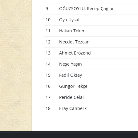
9
OĞUZSOYLU, Recep Çağlar
10
Oya Uysal
11
Hakan Toker
12
Necdet Tezcan
13
Ahmet Erözenci
14
Neşe Yaşın
15
Fadıl Oktay
16
Güngör Tekçe
17
Peride Celal
18
Eray Canberk