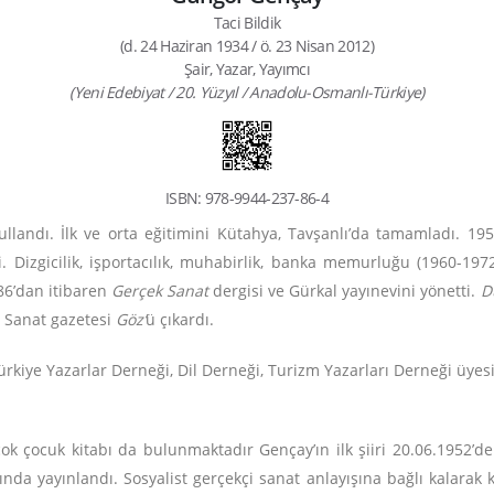
Taci Bildik
(d. 24 Haziran 1934 / ö. 23 Nisan 2012)
Şair, Yazar, Yayımcı
(Yeni Edebiyat / 20. Yüzyıl / Anadolu-Osmanlı-Türkiye)
ISBN: 978-9944-237-86-4
kullandı. İlk ve orta eğitimini Kütahya, Tavşanlı’da tamamladı. 1
 Dizgicilik, işportacılık, muhabirlik, banka memurluğu (1960-1972), 
986’dan itibaren
Gerçek Sanat
dergisi ve Gürkal yayınevini yönetti.
D
. Sanat gazetesi
Göz’
ü çıkardı.
rkiye Yazarlar Derneği, Dil Derneği, Turizm Yazarları Derneği üyesi
ok çocuk kitabı da bulunmaktadır Gençay’ın ilk şiiri 20.06.1952’d
nda yayınlandı. Sosyalist gerçekçi sanat anlayışına bağlı kalarak k