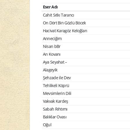
Eser Adı
Cahit Sıtkı Tarancı
On Dört Bin Gözlü Böcek
Hacivat Karagöz Keloğlan
Anneciğim
Nisan bBr
Arı Kovanı
Aya Seyahat –
Alageyik
Şehzade ile Dev
Tehlikeli Köprü
Mevsimlerin Dili
Vakvak Kardeş
Sabah Rıhtımı
Balıklar Ovası
Oğul