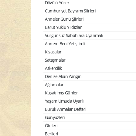
Dövülü Yürek
Cumhuriyet Bayramı Şiirleri
Anneler Günü Şiirleri
Barut Yüklü Yıldızlar
Vurgunsuz Sabahlara Uyanmak
Annem Beni Yetiştirdi
Kısacalar
Sataşmalar
Askercilik
Denize Akan Yangın
Ağlamalar
Kuşatılmış Günler
Yaşam Umuda Uyarlı
Buruk Anmalar Defteri
Günyüzleri
Öteleri
Berileri