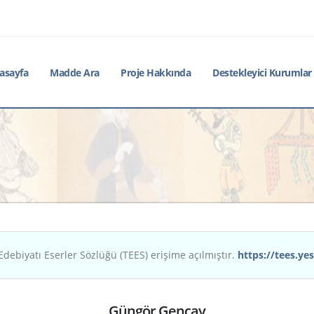
asayfa
Madde Ara
Proje Hakkında
Destekleyici Kurumlar
Edebiyatı Eserler Sözlüğü (TEES) erişime açılmıştır.
https://tees.yes
Güngör Gençay