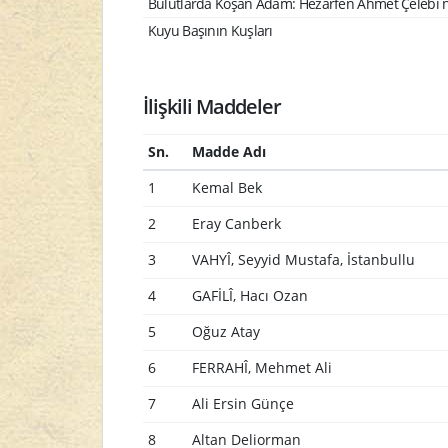
Bulutlarda Koşan Adam: Hezarfen Ahmet Çelebi n
Kuyu Başının Kuşları
İlişkili Maddeler
Sn.
Madde Adı
1
Kemal Bek
2
Eray Canberk
3
VAHYÎ, Seyyid Mustafa, İstanbullu
4
GAFİLÎ, Hacı Ozan
5
Oğuz Atay
6
FERRAHÎ, Mehmet Ali
7
Ali Ersin Günçe
8
Altan Deliorman