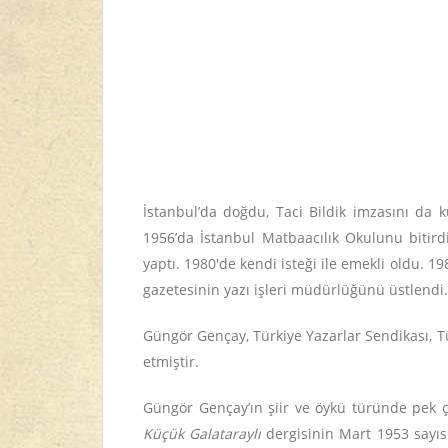
İstanbul’da doğdu, Taci Bildik imzasını da 
1956’da İstanbul Matbaacılık Okulunu bitirdi.
yaptı. 1980'de kendi isteği ile emekli oldu. 1
gazetesinin yazı işleri müdürlüğünü üstlendi
Güngör Gençay, Türkiye Yazarlar Sendikası, Tü
etmiştir.
Güngör Gençay’ın şiir ve öykü türünde pek ç
Küçük Galataraylı
dergisinin Mart 1953 sayısı