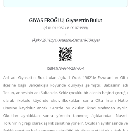
GIYAS EROĞLU, Gıyasettin Bulut
(d. 01.01.1962 / ö. 09.07.1988)
?
(Âşık / 20. Yüzyıl / Anadolu-Osmanlı-Türkiye)
ISBN: 978-9944-237-86-4
Asıl adı Gıyasettin Bulut olan âşık, 1 Ocak 1962’de Erzurum'un Oltu
ilçesine bağlı Bahçelikışla köyünde dünyaya gelmiştir. Babasının adı
Tosun, annesinin adı Sultan’dır. Sekiz çocuklu bir ailenin beşinci çocuğu
olarak ilkokulu köyünde okur, ilkokuldan sonra Oltu İmam Hatip
Lisesine kaydolur ancak 1978'de bu okulun ikinci sınıfından ayrılır.
Okuldan ayrıldıktan sonra yörenin tanınmış âşıklarından Nusret
Torunî’nin çırağı olarak âşıklık sanatına yönelir. Okuldan ayrılmasında ve
âşıklık sanatına bağlanmasında gördüğü bir rüyanın etkisi olur. Âşık, bu