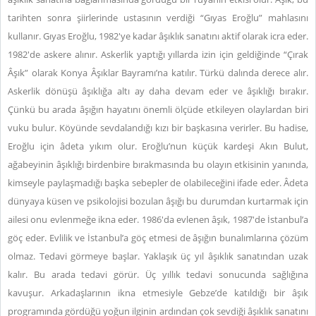
tarihten sonra şiirlerinde ustasının verdiği “Gıyas Eroğlu” mahlasını
kullanır. Gıyas Eroğlu, 1982'ye kadar âşıklık sanatını aktif olarak icra eder.
1982'de askere alınır. Askerlik yaptığı yıllarda izin için geldiğinde “Çırak
Âşık” olarak Konya Âşıklar Bayramı’na katılır. Türkü dalında derece alır.
Askerlik dönüşü âşıklığa altı ay daha devam eder ve âşıklığı bırakır.
Çünkü bu arada âşığın hayatını önemli ölçüde etkileyen olaylardan biri
vuku bulur. Köyünde sevdalandığı kızı bir başkasına verirler. Bu hadise,
Eroğlu için âdeta yıkım olur. Eroğlu’nun küçük kardeşi Akın Bulut,
ağabeyinin âşıklığı birdenbire bırakmasında bu olayın etkisinin yanında,
kimseyle paylaşmadığı başka sebepler de olabileceğini ifade eder. Âdeta
dünyaya küsen ve psikolojisi bozulan âşığı bu durumdan kurtarmak için
ailesi onu evlenmeğe ikna eder. 1986'da evlenen âşık, 1987'de İstanbul’a
göç eder. Evlilik ve İstanbul’a göç etmesi de âşığın bunalımlarına çözüm
olmaz. Tedavi görmeye başlar. Yaklaşık üç yıl âşıklık sanatından uzak
kalır. Bu arada tedavi görür. Üç yıllık tedavi sonucunda sağlığına
kavuşur. Arkadaşlarının ikna etmesiyle Gebze’de katıldığı bir âşık
programında gördüğü yoğun ilginin ardından çok sevdiği âşıklık sanatını