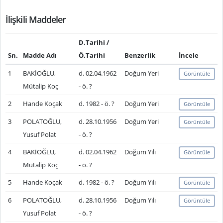
İlişkili Maddeler
D.Tarihi /
Sn.
Madde Adı
Ö.Tarihi
Benzerlik
İncele
1
BAKİOĞLU,
d. 02.04.1962
Doğum Yeri
Görüntüle
Mütalip Koç
- ö. ?
2
Hande Koçak
d. 1982 - ö. ?
Doğum Yeri
Görüntüle
3
POLATOĞLU,
d. 28.10.1956
Doğum Yeri
Görüntüle
Yusuf Polat
- ö. ?
4
BAKİOĞLU,
d. 02.04.1962
Doğum Yılı
Görüntüle
Mütalip Koç
- ö. ?
5
Hande Koçak
d. 1982 - ö. ?
Doğum Yılı
Görüntüle
6
POLATOĞLU,
d. 28.10.1956
Doğum Yılı
Görüntüle
Yusuf Polat
- ö. ?