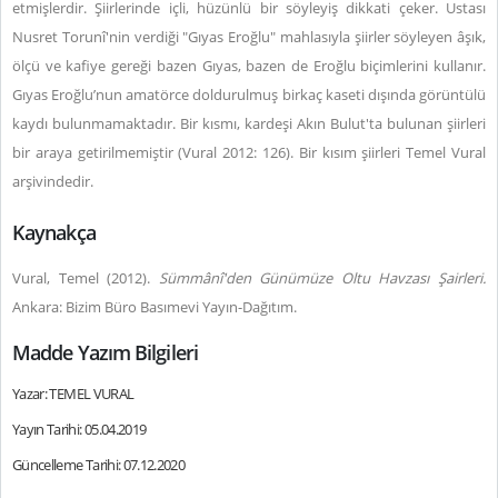
etmişlerdir. Şiirlerinde içli, hüzünlü bir söyleyiş dikkati çeker. Ustası
Nusret Torunî'nin verdiği "Gıyas Eroğlu" mahlasıyla şiirler söyleyen âşık,
ölçü ve kafiye gereği bazen Gıyas, bazen de Eroğlu biçimlerini kullanır.
Gıyas Eroğlu’nun amatörce doldurulmuş birkaç kaseti dışında görüntülü
kaydı bulunmamaktadır. Bir kısmı, kardeşi Akın Bulut'ta bulunan şiirleri
bir araya getirilmemiştir (Vural 2012: 126). Bir kısım şiirleri Temel Vural
arşivindedir.
Kaynakça
Vural, Temel (2012).
Sümmânî'den Günümüze Oltu Havzası Şairleri.
Ankara: Bizim Büro Basımevi Yayın-Dağıtım.
Madde Yazım Bilgileri
Yazar: TEMEL VURAL
Yayın Tarihi: 05.04.2019
Güncelleme Tarihi: 07.12.2020