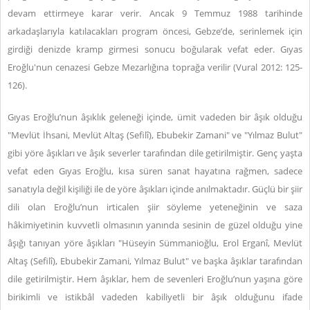
devam ettirmeye karar verir. Ancak 9 Temmuz 1988 tarihinde
arkadaşlarıyla katılacakları program öncesi, Gebze’de, serinlemek için
girdiği denizde kramp girmesi sonucu boğularak vefat eder. Gıyas
Eroğlu'nun cenazesi Gebze Mezarlığına toprağa verilir (Vural 2012: 125-
126).
Gıyas Eroğlu’nun âşıklık geleneği içinde, ümit vadeden bir âşık olduğu
"Mevlüt İhsani, Mevlüt Altaş (Sefilî), Ebubekir Zamani" ve "Yılmaz Bulut"
gibi yöre âşıkları ve âşık severler tarafından dile getirilmiştir. Genç yaşta
vefat eden Gıyas Eroğlu, kısa süren sanat hayatına rağmen, sadece
sanatıyla değil kişiliği ile de yöre âşıkları içinde anılmaktadır. Güçlü bir şiir
dili olan Eroğlu’nun irticalen şiir söyleme yeteneğinin ve saza
hâkimiyetinin kuvvetli olmasının yanında sesinin de güzel olduğu yine
âşığı tanıyan yöre âşıkları "Hüseyin Sümmanioğlu, Erol Erganî, Mevlüt
Altaş (Sefilî), Ebubekir Zamani, Yılmaz Bulut" ve başka âşıklar tarafından
dile getirilmiştir. Hem âşıklar, hem de sevenleri Eroğlu’nun yaşına göre
birikimli ve istikbâl vadeden kabiliyetli bir âşık olduğunu ifade