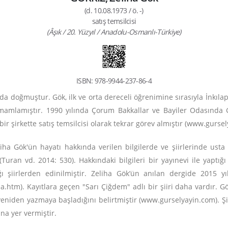
(d. 10.08.1973 / ö. -)
satış temsilcisi
(Âşık / 20. Yüzyıl / Anadolu-Osmanlı-Türkiye)
ISBN: 978-9944-237-86-4
a doğmuştur. Gök, ilk ve orta dereceli öğrenimine sırasıyla İnkılap
amlamıştır. 1990 yılında Çorum Bakkallar ve Bayiler Odasında Ge
ir şirkette satış temsilcisi olarak tekrar görev almıştır (www.
gursel
iha Gök'ün hayatı hakkında verilen bilgilerde ve şiirlerinde usta 
(Turan vd. 2014: 530). Hakkındaki bilgileri bir yayınevi ile yaptı
ı şiirlerden edinilmiştir. Zeliha Gök’ün anılan dergide 2015 yı
ha.htm
). Kayıtlara geçen "Sarı Çiğdem" adlı bir şiiri daha vardır. G
eniden yazmaya başladığını belirtmiştir
(www.
gurselyayin.com
)
. Ş
ına yer vermiştir.