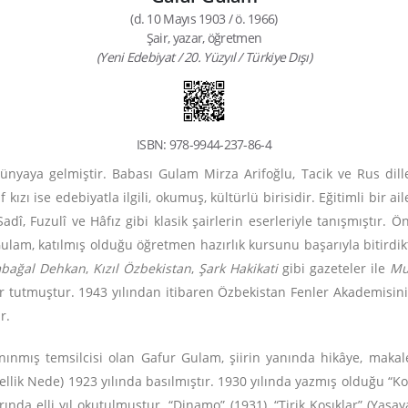
(d. 10 Mayıs 1903 / ö. 1966)
Şair, yazar, öğretmen
(Yeni Edebiyat / 20. Yüzyıl / Türkiye Dışı)
ISBN: 978-9944-237-86-4
yaya gelmiştir. Babası Gulam Mirza Arifoğlu, Tacik ve Rus diller
 kızı ise edebiyatla ilgili, okumuş, kültürlü birisidir. Eğitimli bir 
dî, Fuzulî ve Hâfız gibi klasik şairlerin eserleriyle tanışmıştır. 
am, katılmış olduğu öğretmen hazırlık kursunu başarıyla bitirdi
bağal Dehkan
,
Kızıl Özbekistan
,
Şark Hakikati
gibi gazeteler ile
Mu
er tutmuştur. 1943 yılından itibaren Özbekistan Fenler Akademisin
r.
nınmış temsilcisi olan Gafur Gulam, şiirin yanında hikâye, makale
Güzellik Nede) 1923 yılında basılmıştır. 1930 yılında yazmış olduğu “K
rında elli yıl okutulmuştur. “Dinamo” (1931), “Tirik Koşıklar” (Yaşay