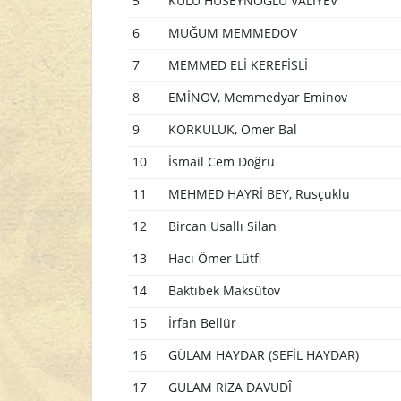
5
KULU HÜSEYNOĞLU VALİYEV
6
MUĞUM MEMMEDOV
7
MEMMED ELİ KEREFİSLİ
8
EMİNOV, Memmedyar Eminov
9
KORKULUK, Ömer Bal
10
İsmail Cem Doğru
11
MEHMED HAYRİ BEY, Rusçuklu
12
Bircan Usallı Silan
13
Hacı Ömer Lütfi
14
Baktıbek Maksütov
15
İrfan Bellür
16
GÜLAM HAYDAR (SEFİL HAYDAR)
17
GULAM RIZA DAVUDÎ