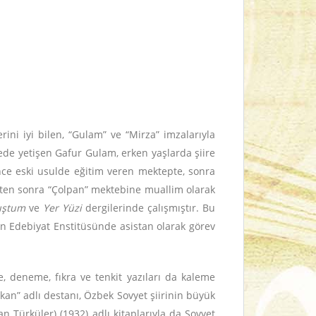
ini iyi bilen, “Gulam” ve “Mirza” imzalarıyla
ailede yetişen Gafur Gulam, erken yaşlarda şiire
Önce eski usulde eğitim veren mektepte, sonra
kten sonra “Çolpan” mektebine muallim olarak
ştum
ve
Yer Yüzi
dergilerinde çalışmıştır. Bu
in Edebiyat Enstitüsünde asistan olarak görev
, deneme, fıkra ve tenkit yazıları da kaleme
okan” adlı destanı, Özbek Sovyet şiirinin büyük
an Türküler) (1932) adlı kitaplarıyla da Sovyet