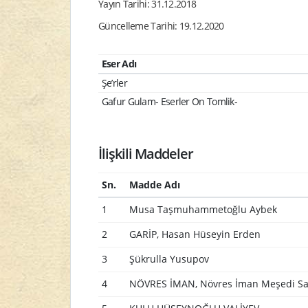
Yayın Tarihi: 31.12.2018
Güncelleme Tarihi: 19.12.2020
Eser Adı
Şe’rler
Gafur Gulam- Eserler On Tomlik-
İlişkili Maddeler
Sn.
Madde Adı
1
Musa Taşmuhammetoğlu Aybek
2
GARİP, Hasan Hüseyin Erden
3
Şükrulla Yusupov
4
NÖVRES İMAN, Növres İman Meşedi Sa