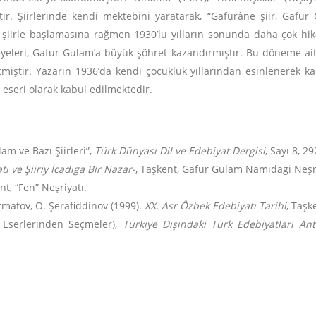
ır. Şiirlerinde kendi mektebini yaratarak, “Gafurâne şiir, Gafur
e şiirle başlamasına rağmen 1930’lu yılların sonunda daha çok hi
kâyeleri, Gafur Gulam’a büyük şöhret kazandırmıştır. Bu döneme ait ne
etmiştir. Yazarın 1936’da kendi çocukluk yıllarından esinlenerek 
 eseri olarak kabul edilmektedir.
am ve Bazı Şiirleri”,
Türk Dünyası Dil ve Edebiyat Dergisi
, Sayı 8, 2
ı ve Şiiriy İcadıga Bir Nazar-
, Taşkent, Gafur Gulam Namıdagi Neşr
nt, “Fen” Neşriyatı.
matov, O. Şerafiddinov (1999).
XX. Asr Özbek Edebiyatı Tarihi
, Taşk
 Eserlerinden Seçmeler),
Türkiye Dışındaki Türk Edebiyatları Ant