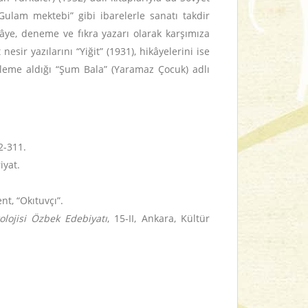
 Gulam mektebi” gibi ibarelerle sanatı takdir
kâye, deneme ve fıkra yazarı olarak karşımıza
sir yazılarını “Yiğit” (1931), hikâyelerini ise
kaleme aldığı “Şum Bala” (Yaramaz Çocuk) adlı
92-311.
iyat.
ent, “Okıtuvçı”.
olojisi Özbek Edebiyatı
, 15-II, Ankara, Kültür