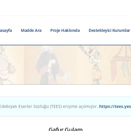
asayfa
Madde Ara
Proje Hakkında
Destekleyici Kurumlar
Edebiyatı Eserler Sözlüğü (TEES) erişime açılmıştır.
https://tees.yes
Gafur Gulam