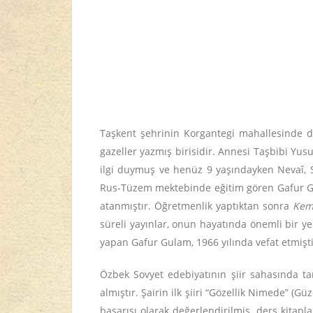
Taşkent şehrinin Korgantegi mahallesinde dün
gazeller yazmış birisidir. Annesi Taşbibi Yusuf
ilgi duymuş ve henüz 9 yaşındayken Nevaî, Sa
Rus-Tüzem mektebinde eğitim gören Gafur Gul
atanmıştır. Öğretmenlik yaptıktan sonra
Kem
süreli yayınlar, onun hayatında önemli bir y
yapan Gafur Gulam, 1966 yılında vefat etmişti
Özbek Sovyet edebiyatının şiir sahasında ta
almıştır. Şairin ilk şiiri “Gözellik Nimede” (
başarısı olarak değerlendirilmiş, ders kitapla