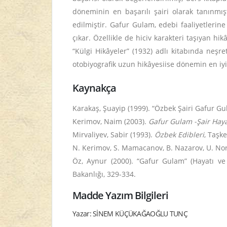
döneminin en başarılı şairi olarak tanınmışt
edilmiştir. Gafur Gulam, edebi faaliyetlerin
çıkar. Özellikle de hiciv karakteri taşıyan hi
“Külgi Hikâyeler” (1932) adlı kitabında neşr
otobiyografik uzun hikâyesiise dönemin en iyi
Kaynakça
Karakaş, Şuayip (1999). “Özbek Şairi Gafur Gul
Kerimov, Naim (2003).
Gafur Gulam -Şair Hayat
Mirvaliyev, Sabir (1993).
Özbek Edibleri
, Taşke
N. Kerimov, S. Mamacanov, B. Nazarov, U. Nor
Öz, Aynur (2000). “Gafur Gulam” (Hayatı ve
Bakanlığı, 329-334.
Madde Yazım Bilgileri
Yazar: SİNEM KÜÇÜKAĞAOĞLU TUNÇ