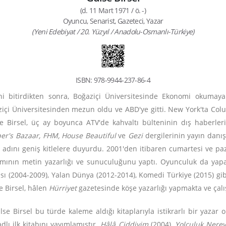
(d. 11 Mart 1971 / ö. -)
Oyuncu, Senarist, Gazeteci, Yazar
(Yeni Edebiyat / 20. Yüzyıl / Anadolu-Osmanlı-Türkiye)
ISBN: 978-9944-237-86-4
i bitirdikten sonra, Boğaziçi Üniversitesinde Ekonomi okumaya 
aziçi Üniversitesinden mezun oldu ve ABD'ye gitti. New York'ta C
se Birsel, üç ay boyunca ATV'de kahvaltı bülteninin dış haberle
er's Bazaar, FHM, House Beautiful
ve
Gezi
dergilerinin yayın danı
k adını geniş kitlelere duyurdu. 2001'den itibaren cumartesi ve p
amının metin yazarlığı ve sunuculuğunu yaptı. Oyunculuk da yapan
sı (2004-2009), Yalan Dünya (2012-2014), Komedi Türkiye (2015) gibi 
e Birsel, hâlen
Hürriyet
gazetesinde köşe yazarlığı yapmakta ve çalı
e Birsel bu türde kaleme aldığı kitaplarıyla istikrarlı bir yazar o
dlı ilk kitabını yayımlamıştır.
Hâlâ Ciddiyim
(2004),
Yolculuk Nere