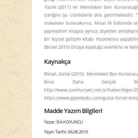
Yazlık
(2011) ve
Memleketi ben Kurtaracağ
içeriğini şu cümlelerle dile getirmektedir:
makaleler bulacaksınız. Misal ilk bölümde ot
yapmadım! Kitapta ayrıca, diyetten antidepre
bir kişisel gelişim kitabı muamelesi yapabili
(Birsel 2015) Ortaya koyduğu eserlerle ve ken
Kaynakça
Biesel, Gülse (2015).
Memleketi Ben Kurtarac
Biraz Daha Gerçek Bir 
http://www.cumhuriyet.com.tr/haber/diger/25
https://www.gazeteoku.com/gulse-birsel-kimdir
Madde Yazım Bilgileri
Yazar: İSA KOYUNCU
Yayın Tarihi: 06.08.2019