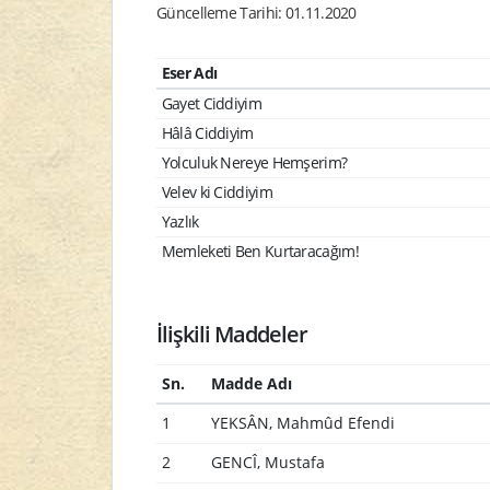
Güncelleme Tarihi: 01.11.2020
Eser Adı
Gayet Ciddiyim
Hâlâ Ciddiyim
Yolculuk Nereye Hemşerim?
Velev ki Ciddiyim
Yazlık
Memleketi Ben Kurtaracağım!
İlişkili Maddeler
Sn.
Madde Adı
1
YEKSÂN, Mahmûd Efendi
2
GENCÎ, Mustafa