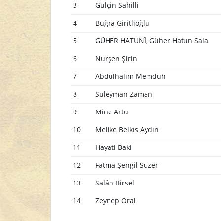
3
Gülçin Sahilli
4
Buğra Giritlioğlu
5
GÜHER HATUNÎ, Güher Hatun Sala
6
Nurşen Şirin
7
Abdülhalim Memduh
8
Süleyman Zaman
9
Mine Artu
10
Melike Belkıs Aydın
11
Hayati Baki
12
Fatma Şengil Süzer
13
Salâh Birsel
14
Zeynep Oral