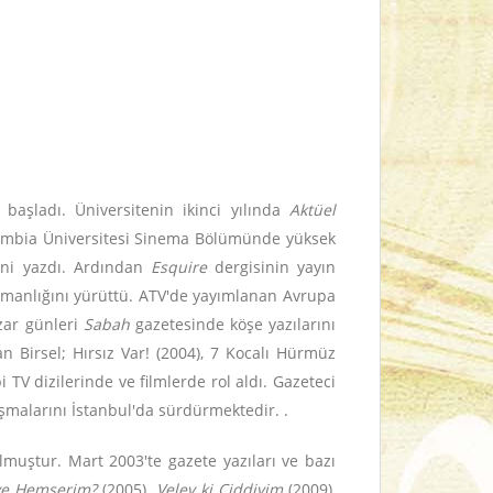
başladı. Üniversitenin ikinci yılında
Aktüel
olumbia Üniversitesi Sinema Bölümünde yüksek
rini yazdı. Ardından
Esquire
dergisinin yayın
şmanlığını yürüttü. ATV'de yayımlanan Avrupa
azar günleri
Sabah
gazetesinde köşe yazılarını
 Birsel; Hırsız Var! (2004), 7 Kocalı Hürmüz
TV dizilerinde ve filmlerde rol aldı. Gazeteci
şmalarını İstanbul'da sürdürmektedir. .
lmuştur. Mart 2003'te gazete yazıları ve bazı
ye Hemşerim?
(2005),
Velev ki Ciddiyim
(2009),