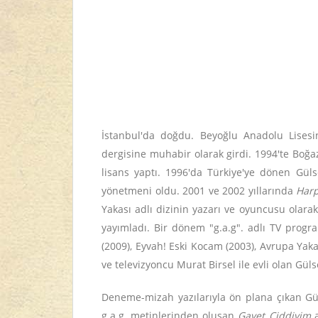
İstanbul'da doğdu. Beyoğlu Anadolu Lisesin
dergisine muhabir olarak girdi. 1994'te Boğ
lisans yaptı. 1996'da Türkiye'ye dönen Gül
yönetmeni oldu. 2001 ve 2002 yıllarında
Harp
Yakası adlı dizinin yazarı ve oyuncusu olara
yayımladı. Bir dönem "g.a.g". adlı TV progr
(2009), Eyvah! Eski Kocam (2003), Avrupa Yaka
ve televizyoncu Murat Birsel ile evli olan Güls
Deneme-mizah yazılarıyla ön plana çıkan Güls
g.a.g. metinlerinden oluşan
Gayet Ciddiyim
a