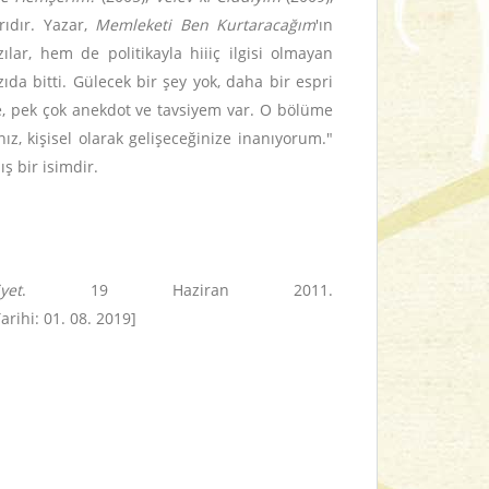
rıdır. Yazar,
Memleketi Ben Kurtaracağım
'ın
lar, hem de politikayla hiiiç ilgisi olmayan
da bitti. Gülecek bir şey yok, daha bir espri
ne, pek çok anekdot ve tavsiyem var. O bölüme
ız, kişisel olarak gelişeceğinize inanıyorum."
ş bir isimdir.
yet
. 19 Haziran 2011.
ihi: 01. 08. 2019]