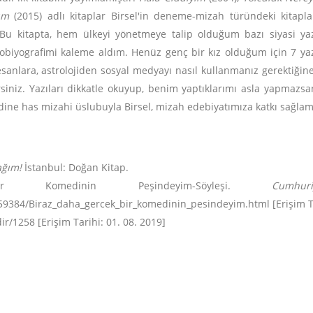
ım
(2015) adlı kitaplar Birsel'in deneme-mizah türündeki kitapla
 "Bu kitapta, hem ülkeyi yönetmeye talip olduğum bazı siyasi yazı
obiyografimi kaleme aldım. Henüz genç bir kız olduğum için 7 yazı
sanlara, astrolojiden sosyal medyayı nasıl kullanmanız gerektiği
rsiniz. Yazıları dikkatle okuyup, benim yaptıklarımı asla yapmazsan
dine has mizahi üslubuyla Birsel, mizah edebiyatımıza katkı sağlamı
ağım!
İstanbul: Doğan Kitap.
Komedinin Peşindeyim-Söyleşi.
Cumhuri
9384/Biraz_daha_gercek_bir_komedinin_pesindeyim.html [Erişim Tar
/1258 [Erişim Tarihi: 01. 08. 2019]