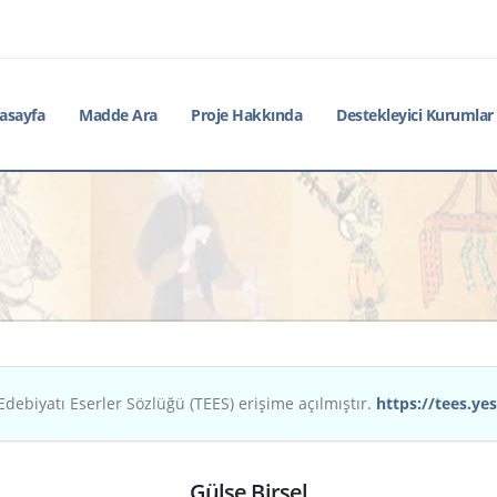
asayfa
Madde Ara
Proje Hakkında
Destekleyici Kurumlar
Edebiyatı Eserler Sözlüğü (TEES) erişime açılmıştır.
https://tees.yes
Gülse Birsel