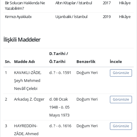
Bir Solucan Hakkında Ne
Altın Kitaplar / İstanbul
2017
Hikâye
Yazabilirim?
Kırmızı Ayakkabı
Uçanbalık / İstanbul
2019
Hikâye
İlişkili Maddeler
D.Tarihi /
Sn.
Madde Adı
Ö.Tarihi
Benzerlik
İncele
1
KAVAKLI-ZÂDE,
d. ? - ö. 1591
Doğum Yeri
Görüntüle
Şeyh Mehmed
Nevâlî Çelebi
2
Arkadaş Z. Özger
d. 08 Ocak
Doğum Yeri
Görüntüle
1948 - ö. 05
Mayıs 1973
3
HAYREDDİN-
d. ? - ö. 1616
Doğum Yeri
Görüntüle
ZÂDE, Ahmed