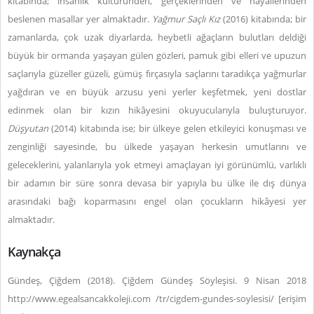
kitabında; insanlık kültüründen, gerçeklerinden ve hayallerinden
beslenen masallar yer almaktadır.
Yağmur Saçlı Kız
(2016) kitabında; bir
zamanlarda, çok uzak diyarlarda, heybetli ağaçların bulutları deldiği
büyük bir ormanda yaşayan gülen gözleri, pamuk gibi elleri ve upuzun
saçlarıyla güzeller güzeli, gümüş fırçasıyla saçlarını taradıkça yağmurlar
yağdıran ve en büyük arzusu yeni yerler keşfetmek, yeni dostlar
edinmek olan bir kızın hikâyesini okuyucularıyla buluşturuyor.
Düşyutan
(2014) kitabında ise; bir ülkeye gelen etkileyici konuşması ve
zenginliği sayesinde, bu ülkede yaşayan herkesin umutlarını ve
geleceklerini, yalanlarıyla yok etmeyi amaçlayan iyi görünümlü, varlıklı
bir adamın bir süre sonra devasa bir yapıyla bu ülke ile dış dünya
arasındaki bağı koparmasını engel olan çocukların hikâyesi yer
almaktadır.
Kaynakça
Gündeş, Çiğdem (2018). Çiğdem Gündeş Söyleşisi. 9 Nisan 2018
http://www.egealsancakkoleji.com /tr/cigdem-gundes-soylesisi/ [erişim