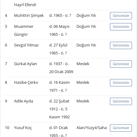
Hayrî Efendi
4
Muhittin Şimşek
d. 1965 - ö. ?
Doğum Yılı
Görüntüle
5
Muammer
d. 06 Mayıs
Doğum Yılı
Görüntüle
Güngör
1965 - ö. ?
6
Sevgül Yılmaz
d. 27 Eylül
Doğum Yılı
Görüntüle
1965 - ö. ?
7
Gürkal Aylan
d. 1937 - ö.
Meslek
Görüntüle
20 Ocak 2009
8
Hasibe Çerko
d. 16 Kasım
Meslek
Görüntüle
1971 - ö. ?
9
Adile Ayda
d. 22 Şubat
Meslek
Görüntüle
1912 - ö. 5
Kasım 1992
10
Yusuf Koç
d. 01 Ocak
Alan/Yüzyıl/Saha
Görüntüle
1955 - ö. ?