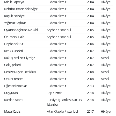
Minik Papatya
Tudem / İzmir
2004
Hikâye
Nehrin Ortasındaki Ağaç
Tudem / İzmir
2004
Hikâye
Küçük İstiridye
Tudem / İzmir
2004
Hikâye
Yağmur Saçlı Kız
Tudem / İzmir
2004
Hikâye
Oya’nın Saçlarına Ne Oldu
Seyhan / İstanbul
2005
Hikâye
Örümcek Hala
Seyhan / İstanbul
2005
Hikâye
Heybedeki Sır
Tudem / İzmir
2006
Hikâye
Renk Cüceleri
Tudem / İzmir
2007
Hikâye
Rüküş Kral Ne Giymiş?
Tudem / İzmir
2007
Masal
Göl Çiçekleri
Tudem / İzmir
2007
Hikâye
Denize Düşen Denizkızı
Tudem / İzmir
2008
Masal
Obur Prenses
Tudem / İzmir
2008
Masal
Eğlenceli Notalar
Tudem / İzmir
2013
Hikâye
Düşyutan
Top / İzmir
2014
Hikâye
Kardan Martı
Türkiye İş Bankası Kültür /
2014
Hikâye
İstanbul
Masal Cadısı
Altın Kitaplar / İstanbul
2017
Hikâye