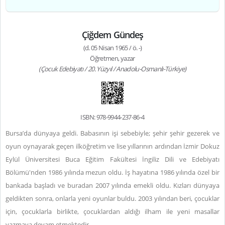
Çiğdem Gündeş
(d. 05 Nisan 1965 / ö. -)
Öğretmen, yazar
(Çocuk Edebiyatı / 20. Yüzyıl / Anadolu-Osmanlı-Türkiye)
ISBN: 978-9944-237-86-4
Bursa’da dünyaya geldi. Babasının işi sebebiyle; şehir şehir gezerek ve
oyun oynayarak geçen ilköğretim ve lise yıllarının ardından İzmir Dokuz
Eylül Üniversitesi Buca Eğitim Fakültesi İngiliz Dili ve Edebiyatı
Bölümü'nden 1986 yılında mezun oldu. İş hayatına 1986 yılında özel bir
bankada başladı ve buradan 2007 yılında emekli oldu. Kızları dünyaya
geldikten sonra, onlarla yeni oyunlar buldu. 2003 yılından beri, çocuklar
için, çocuklarla birlikte, çocuklardan aldığı ilham ile yeni masallar
yazmaya devam etmektedir.