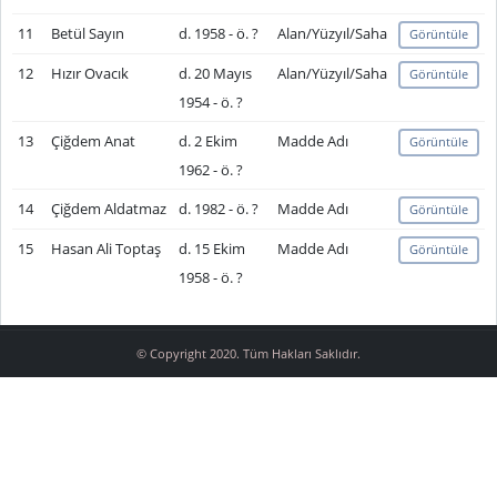
11
Betül Sayın
d. 1958 - ö. ?
Alan/Yüzyıl/Saha
Görüntüle
12
Hızır Ovacık
d. 20 Mayıs
Alan/Yüzyıl/Saha
Görüntüle
1954 - ö. ?
13
Çiğdem Anat
d. 2 Ekim
Madde Adı
Görüntüle
1962 - ö. ?
14
Çiğdem Aldatmaz
d. 1982 - ö. ?
Madde Adı
Görüntüle
15
Hasan Ali Toptaş
d. 15 Ekim
Madde Adı
Görüntüle
1958 - ö. ?
© Copyright 2020. Tüm Hakları Saklıdır.