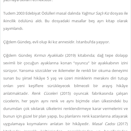
Tudem 2003 Edebiyat Ödülleri masal dalında
Yağmur Saçlı Kız
dosyası ile
ikincilik ödülünü aldı. Bu dosyadaki masallar beş ayrı kitap olarak
yayımlandı.
Çiğdem Gündeş, evli olup iki kız annesidir. İstanbul’da yaşıyor.
Çiğdem Gündeş
Kırmızı Ayakkabı
(2019) kitabında; dağ tepe dolaşıp
sevimli bir çocuğun ayaklarına konan “oyuncu” bir ayakkabının izini
sürüyor. Yansıma sözcükler ve ikilemeler ile renkli bir okuma deneyimi
sunan bu şiirsel hikâye 5 yaş ve üzeri miniklerin merakını diri tutup
onları yeni keşiflere sürükleyecek bilmeceli bir arayış hikâye
anlatmaktadır.
Renk Cüceleri
(2015) oyuncak fabrikasında çalışan
cücelerin, her şeyin aynı renk ve aynı biçimde olan ülkesindeki bu
durumdan çok sıkılarak ülkelerini renklendirmeye karar vermelerini ve
bunun için güzel bir plan yapıp, bu planlarını renk kazanlarına atlayarak
uygulamaya koymalarını anlatan bir hikâyedir.
Masal Cadısı
(2017)