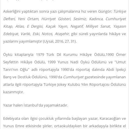
Askerliğini yaptıktan sonra yazı çalışmalarına hız veren Güngör;
Türkiye
Defteri, Yeni Ortam, Hürriyet Gösteri, Sesimiz, Kadınca, Cumhuriyet
Kitap, Atlas, E Dergisi, Kaçak Yayın, Negatif, Milliyet Sanat, Yaşasın
Edebiyat, Varlık, Eski, Notos, Ataşehir,
gibi süreli yayınlarda hikâye ve
yazılarını yayımlamıştır (Uysal, 2016, 27, 31).
Öykü kitaplarıyla 1979 Türk Dil Kurumu Hikâye Ödülü,1990 Ömer
Seyfettin Hikâye Ödülü, 1999 Yunus Nadi Öykü Ödülünü ve "Umut
Tanrı'nın Oğlu" adlı röportajıyla 1990'da röportaj dalında Abdi İpekçi
Barış ve Dostluk Ödülünü, 1990'da
Cumhuriyet
gazetesinde yayımlanan
atlarla ilgili röportajıyla Türkiye Jokey Kulübü Yılın Röportajcısı Ödülünü
kazanmıştır.
Yazar halen İstanbul'da yaşamaktadır.
Edebiyata olan ilgisi çocukluk yıllarında başlayan yazar, Karacaoğlan ve
Yunus Emre etkisinde şiirler, ortaokuldayken bir arkadaşıyla birlikte el