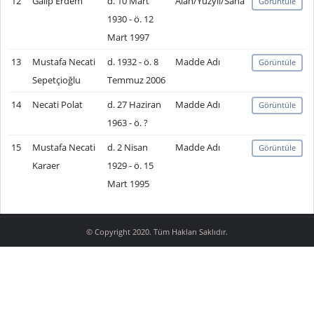
12
Galip Erdem
d. 10 Mart
Alan/Yüzyıl/Saha
Görüntüle
1930 - ö. 12
Mart 1997
13
Mustafa Necati
d. 1932 - ö. 8
Madde Adı
Görüntüle
Sepetçioğlu
Temmuz 2006
14
Necati Polat
d. 27 Haziran
Madde Adı
Görüntüle
1963 - ö. ?
15
Mustafa Necati
d. 2 Nisan
Madde Adı
Görüntüle
Karaer
1929 - ö. 15
Mart 1995
© Copyright 2020. Tüm Hakları Saklıdır.