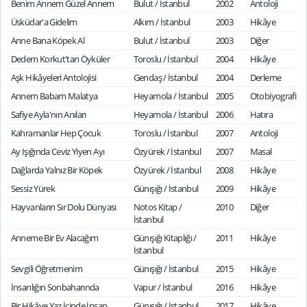
Benim Annem Güzel Annem
Bulut / İstanbul
2002
Antoloji
Üsküdar'a Gidelim
Alkım / İstanbul
2003
Hikâye
Anne Bana Köpek Al
Bulut / İstanbul
2003
Diğer
Dedem Korkut'tan Öyküler
Toroslu / İstanbul
2004
Hikâye
Aşk Hikâyeleri Antolojisi
Gendaş / İstanbul
2004
Derleme
Annem Babam Malatya
Heyamola / İstanbul
2005
Otobiyografi
Safiye Ayla'nın Anıları
Heyamola / İstanbul
2006
Hatıra
Kahramanlar Hep Çocuk
Toroslu / İstanbul
2007
Antoloji
Ay Işığında Ceviz Yiyen Ayı
Özyürek / İstanbul
2007
Masal
Dağlarda Yalnız Bir Köpek
Özyürek / İstanbul
2008
Hikâye
Sessiz Yürek
Günışığı / İstanbul
2009
Hikâye
Hayvanların Sır Dolu Dünyası
Notos Kitap /
2010
Diğer
İstanbul
Anneme Bir Ev Alacağım
Günışığı Kitaplığı /
2011
Hikâye
İstanbul
Sevgili Öğretmenim
Günışığı / İstanbul
2015
Hikâye
İnsanlığın Sonbaharında
Vapur / İstanbul
2016
Hikâye
Bir Hikâye Yaz İçinde İnsan
Günışığı / İstanbul
2017
Hikâye