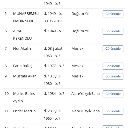
1949 - ö. ?
5
MUHARREMELİ
d. 1949 - ö.
Doğum Yılı
Görüntüle
NADİR SENC
30.05.2019
6
ARAP
d. 1949 - ö. ?
Doğum Yılı
Görüntüle
PERENDLU
7
Nur Akalın
d. 08 Şubat
Meslek
Görüntüle
1963 - ö. ?
8
Fatih Balkış
d. 1977 - ö. ?
Meslek
Görüntüle
9
Mustafa Akar
d. 10 Eylül
Meslek
Görüntüle
1980 - ö. ?
10
Melike Belkıs
d. 1984 - ö. ?
Alan/Yüzyıl/Saha
Görüntüle
Aydın
11
Ender Macun
d. 28 Eylül
Alan/Yüzyıl/Saha
Görüntüle
1965 - ö. ?