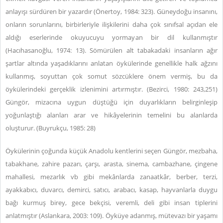
anlayışı sürdüren bir yazardır (Önertoy, 1984: 323). Güneydoğu insanını,
onların sorunlarını, birbirleriyle ilişkilerini daha çok sınıfsal açıdan ele
aldığı eserlerinde okuyucuyu yormayan bir dil kullanmıştır
(Hacıhasanoğlu, 1974: 13). Sömürülen alt tabakadaki insanların ağır
şartlar altında yaşadıklarını anlatan öykülerinde genellikle halk ağzını
kullanmış, soyuttan çok somut sözcüklere önem vermiş, bu da
öykülerindeki gerçeklik izlenimini artırmıştır. (Bezirci, 1980: 243,251)
Güngör, mizacına uygun düştüğü için duyarlıkların belirginleşip
yoğunlaştığı alanları arar ve hikâyelerinin temelini bu alanlarda
oluşturur. (Buyrukçu, 1985: 28)
Öykülerinin çoğunda küçük Anadolu kentlerini seçen Güngör, mezbaha,
tabakhane, zahire pazarı, çarşı, arasta, sinema, cambazhane, çingene
mahallesi, mezarlık vb gibi mekânlarda zanaatkâr, berber, terzi,
ayakkabıcı, duvarcı, demirci, satıcı, arabacı, kasap, hayvanlarla duygu
bağı kurmuş birey, gece bekçisi, veremli, deli gibi insan tiplerini
anlatmıştır (Aslankara, 2003: 109). Öyküye adanmış, mütevazı bir yaşamı