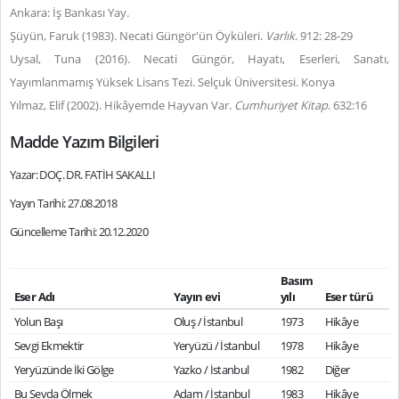
Ankara: İş Bankası Yay.
Şüyün, Faruk (1983). Necati Güngör'ün Öyküleri.
Varlık
. 912: 28-29
Uysal, Tuna (2016). Necati Güngör, Hayatı, Eserleri, Sanatı,
Yayımlanmamış Yüksek Lisans Tezi. Selçuk Üniversitesi. Konya
Yılmaz, Elif (2002). Hikâyemde Hayvan Var.
Cumhuriyet Kitap
. 632:16
Madde Yazım Bilgileri
Yazar: DOÇ. DR. FATİH SAKALLI
Yayın Tarihi: 27.08.2018
Güncelleme Tarihi: 20.12.2020
Basım
Eser Adı
Yayın evi
yılı
Eser türü
Yolun Başı
Oluş / İstanbul
1973
Hikâye
Sevgi Ekmektir
Yeryüzü / İstanbul
1978
Hikâye
Yeryüzünde İki Gölge
Yazko / İstanbul
1982
Diğer
Bu Sevda Ölmek
Adam / İstanbul
1983
Hikâye