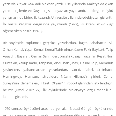
yazısıyla
Hayat Yolu
adlı bir eser yazdı. Lise yıllarında Malatya'da çıkan
yerel dergilerde ve
Oluş
dergisinde yazıları yayınlandı, bu derginin öykü
yarışmasında birincilik kazandı. Üniversite yıllarında edebiyata ilgisi arttı.
İlk yazısı
Yansıma
dergisinde yayınlandı (1972), ilk kitabı
Yolun Başı
öğrenciyken basıldı (1973).
Bir söyleşide toplumcu gerçekçi yazarlardan, başta Sabahattin Ali,
Orhan Kemal, Yaşar Kemal, Kemal Tahir olmak üzere Fakir Baykurt, Talip
Apaydın, Başaran, Osman Şahin'den, önceki kuşağın yazarları Reşat Nuri
Güntekin, Yakup Kadri, Tanpınar, Abdülhak Şinasi, Halide Edip, Memduh
Şevket'ten, yabancılardan yazarlardan, Gorki, Babel, Steinback,
Hemingway, Hamsun, İstrati'den, Nâzım Hikmet’in şiirleri, Cemal
Süreya’nın denemeleri, Fikret Otyam’ın röportajlarından etkilendiğini
belirtir (Uysal 2016: 27). İlk öykülerinde Malatya'ya özgü mahalli dil
kendini gösterir.
1970 sonrası öykücüleri arasında yer alan Necati Güngör, öykülerinde
ekmek kavgası veren insanların yaşayışlarını dile getiren ve toplumcu