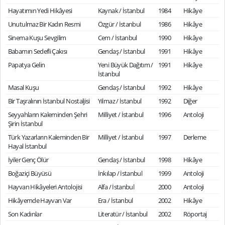
Hayatımın Yedi Hikâyesi
Kaynak / İstanbul
1984
Hikâye
Unutulmaz Bir Kadın Resmi
Özgür / İstanbul
1986
Hikâye
Sinema Kuşu Sevgilim
Cem / İstanbul
1990
Hikâye
Babamın Sedefli Çakısı
Gendaş / İstanbul
1991
Hikâye
Papatya Gelin
Yeni Büyük Dağıtım /
1991
Hikâye
İstanbul
Masal Kuşu
Gendaş / İstanbul
1992
Hikâye
Bir Taşralının İstanbul Nostaljisi
Yılmaz / İstanbul
1992
Diğer
Seyyahların Kaleminden Şehri
Milliyet / İstanbul
1996
Antoloji
Şirin İstanbul
Türk Yazarların Kaleminden Bir
Milliyet / İstanbul
1997
Derleme
Hayal İstanbul
İyiler Genç Ölür
Gendaş / İstanbul
1998
Hikâye
Boğaziçi Büyüsü
İnkılap / İstanbul
1999
Antoloji
Hayvan Hikâyeleri Antolojisi
Alfa / İstanbul
2000
Antoloji
Hikâyemde Hayvan Var
Era / İstanbul
2002
Hikâye
Son Kadınlar
Literatür / İstanbul
2002
Röportaj