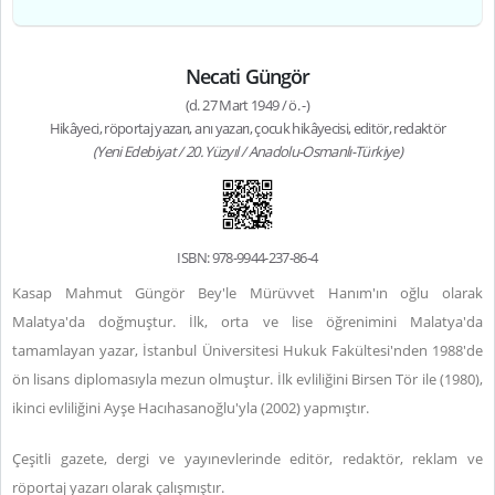
Necati Güngör
(d. 27 Mart 1949 / ö. -)
Hikâyeci, röportaj yazarı, anı yazarı, çocuk hikâyecisi, editör, redaktör
(Yeni Edebiyat / 20. Yüzyıl / Anadolu-Osmanlı-Türkiye)
ISBN: 978-9944-237-86-4
Kasap Mahmut Güngör Bey'le Mürüvvet Hanım'ın oğlu olarak
Malatya'da doğmuştur. İlk, orta ve lise öğrenimini Malatya'da
tamamlayan yazar, İstanbul Üniversitesi Hukuk Fakültesi'nden 1988'de
ön lisans diplomasıyla mezun olmuştur. İlk evliliğini Birsen Tör ile (1980),
ikinci evliliğini Ayşe Hacıhasanoğlu'yla (2002) yapmıştır.
Çeşitli gazete, dergi ve yayınevlerinde editör, redaktör, reklam ve
röportaj yazarı olarak çalışmıştır.