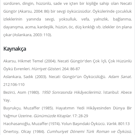
sürdüren, dingin, hüzünlü, sade ve içten bir kişiliğe sahip olan Necati
Güngör (Akarsu, 2004: 86) bir sevgi öykücüsüdür. Öykülerinde çocukluk
izleklerinin yanında sevgi, yoksulluk, vefa, yalnızlık, bağlanma,
dayanışma, acıma, kardeşlik, hüzün, öc, düş kırıklığı vb. izlekler ön plana
çıkar (Aslankara, 2003: 110).
Kaynakça
Akarsu, Hikmet Temel (2004). Necati Güngör'den Çok İçli, Çok Hüzünlü
Öykü Evrenleri.
Hürriyet Gösteri
. 264: 86-87
Aslankara, Sadık (2003). Necati Güngör'ün Öykücülüğü.
Adam Sanat
.
212:106-110
Bezirci, Asım (1980).
1950 Sonrasında Hikâyecilerimiz
. İstanbul: Abece
Yay.
Buyrukçu, Muzaffer (1985). Hayatımın Yedi Hikâyesinden Dünya Bir
Yağmur Üzerine.
Günümüzde Kitaplar
. 17: 28-29
Hacıhasanoğlu, Muzaffer (1974). Yolun Başındaki Öykücü.
Varlık
. 801:13
Önertoy, Olcay (1984).
Cumhuriyet Dönemi Türk Roman ve Öyküsü
.