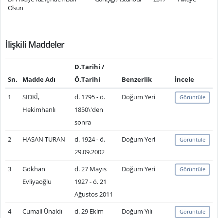
Olsun
İlişkili Maddeler
D.Tarihi /
Sn.
Madde Adı
Ö.Tarihi
Benzerlik
İncele
1
SIDKÎ,
d. 1795 - ö.
Doğum Yeri
Görüntüle
Hekimhanlı
1850\'den
sonra
2
HASAN TURAN
d. 1924 - ö.
Doğum Yeri
Görüntüle
29.09.2002
3
Gökhan
d. 27 Mayıs
Doğum Yeri
Görüntüle
Evliyaoğlu
1927 - ö. 21
Ağustos 2011
4
Cumali Ünaldı
d. 29 Ekim
Doğum Yılı
Görüntüle