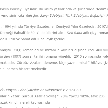
 Basın Konseyi üyesidir. Bir kısım yazılarında ve şiirlerinde Nedim 
, kendisinin çıkardığı
Şiir, Saygı Edebiyat, Türk Edebiyatı, Boğaziçi -
ı, 1994 yılında Türkiye Gazeteciler Cemiyeti Yılın Gazetecisi, 2010’
Derneği Babıali’de 50. Yıl ödüllerini aldı.
Deli Balta
adlı çizgi roman
da Kültür ve Sanat ödülüne layık görüldü.
mıştır. Çizgi romanları ve mizahî hikâyeleri dışında çocukluk yılla
lli'den
(1997) sonra tarihi romana yöneldi. 2010 sonrasında kale
maktadır. Gürbüz Azak'ın, deneme, köşe yazısı, mizahî hikâye, 
ndini hemen hissettirmektedir.
rk Dünyası Edebiyatçılar Ansiklopedisi
, c.2, s-96-97.
nların Yazarı Gürbüz Azak’la Söyleşi”.
Türk Yurdu
, Yıl:96, sayı: 235.
azak-kimdir-nereli-kac-yasinda