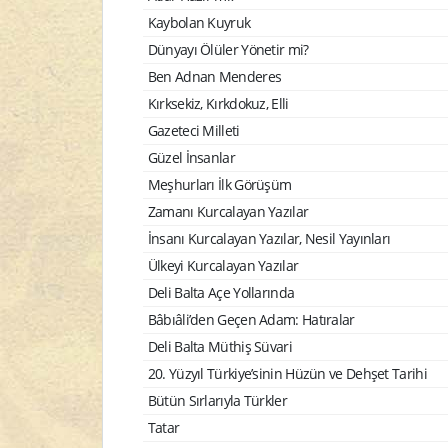
Kaybolan Kuyruk
Dünyayı Ölüler Yönetir mi?
Ben Adnan Menderes
Kırksekiz, Kırkdokuz, Elli
Gazeteci Milleti
Güzel İnsanlar
Meşhurları İlk Görüşüm
Zamanı Kurcalayan Yazılar
İnsanı Kurcalayan Yazılar, Nesil Yayınları
Ülkeyi Kurcalayan Yazılar
Deli Balta Açe Yollarında
Bâbıâli’den Geçen Adam: Hatıralar
Deli Balta Müthiş Süvari
20. Yüzyıl Türkiye’sinin Hüzün ve Dehşet Tarihi
Bütün Sırlarıyla Türkler
Tatar