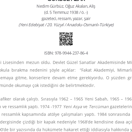
Nedim Gürbüz, Oğuz Akalan, Aliş
(d. 5 Temmuz 1938 / ö. -)
gazeteci, ressam, yazar, şair
(Yeni Edebiyat / 20. Yüzyıl / Anadolu-Osmanlı-Türkiye)
ISBN: 978-9944-237-86-4
li Lisesinden mezun oldu. Devlet Güzel Sanatlar Akademisinde Mi
okula bırakma nedenini şöyle açıklar: “
Fakat Akademiyi, Mimarl
inemaya gitme, konserlere devam etme gerekiyordu. O yüzden graf
ümünde okumayı çok istediğini de belirtmektedir.
fiker olarak çalıştı. Sırasıyla 1962 – 1965 Yeni Sabah, 1965 – 19
tı ve ressamlık yaptı. 1974 -1977
Yeni Asya
ve
Tercüman
gazetelerin
t ressamlık kapsamında atölye çalışmaları yaptı. 1984 sonrasında
u
dergisinde çizdiği bir kapak nedeniyle 1968’de kendisine dava açıl
0’de bir yazısında da hükümete hakaret ettiği iddiasıyla hakkında 