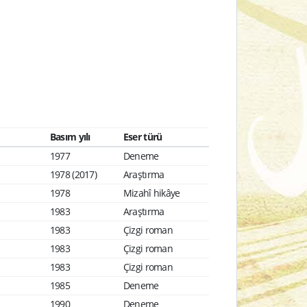
Basım yılı
Eser türü
1977
Deneme
1978 (2017)
Araştırma
1978
Mizahî hikâye
1983
Araştırma
1983
Çizgi roman
1983
Çizgi roman
1983
Çizgi roman
1985
Deneme
1990
Deneme