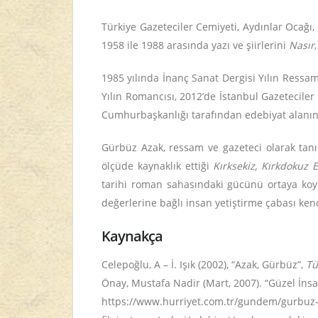
Türkiye Gazeteciler Cemiyeti, Aydınlar Ocağı,
1958 ile 1988 arasında yazı ve şiirlerini
Nasır
1985 yılında İnanç Sanat Dergisi Yılın Ressam
Yılın Romancısı, 2012’de İstanbul Gazeteciler 
Cumhurbaşkanlığı tarafından edebiyat alanın
Gürbüz Azak, ressam ve gazeteci olarak tanın
ölçüde kaynaklık ettiği
Kırksekiz, Kırkdokuz E
tarihi roman sahasındaki gücünü ortaya koy
değerlerine bağlı insan yetiştirme çabası ke
Kaynakça
Celepoğlu, A – İ. Işık (2002), “Azak, Gürbüz”,
Tü
Önay, Mustafa Nadir (Mart, 2007). “Güzel İnsa
https://www.hurriyet.com.tr/gundem/gurbuz-