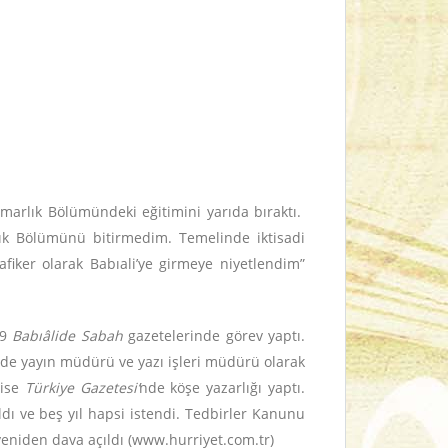
marlık Bölümündeki eğitimini yarıda bıraktı.
ık Bölümünü bitirmedim. Temelinde iktisadi
iker olarak Babıali’ye girmeye niyetlendim”
69
Babıâlide Sabah
gazetelerinde görev yaptı.
de yayın müdürü ve yazı işleri müdürü olarak
 ise
Türkiye Gazetesi’
nde köşe yazarlığı yaptı.
dı ve beş yıl hapsi istendi. Tedbirler Kanunu
yeniden dava açıldı (www.hurriyet.com.tr)