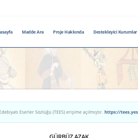
asayfa
Madde Ara
Proje Hakkında
Destekleyici Kurumlar
Edebiyatı Eserler Sözlüğü (TEES) erişime açılmıştır.
https://tees.yes
GÜRBÜZ AZAK