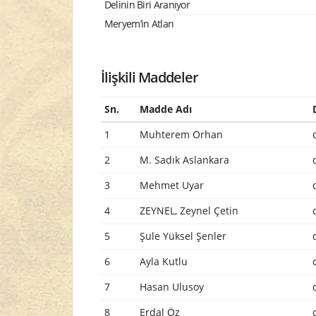
Delinin Biri Aranıyor
Meryem’in Atları
İlişkili Maddeler
Sn.
Madde Adı
1
Muhterem Orhan
2
M. Sadık Aslankara
3
Mehmet Uyar
4
ZEYNEL, Zeynel Çetin
5
Şule Yüksel Şenler
6
Ayla Kutlu
7
Hasan Ulusoy
8
Erdal Öz