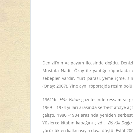
Denizli’nin Acıpayam ilçesinde doğdu. Deniz
Mustafa Nadir Özay ile yaptığı röportajda 
sebepler vardır. Yurt parası, yeme içme, s
(Önay: 2007). Yine aynı röportajda resim böl
1961’de
Hür Vatan
gazetesinde ressam ve gra
1969 – 1974 yılları arasında serbest atölye aç
çalıştı. 1980 -1984 arasında yeniden serbes
Yüzlerce kitabın kapağını çizdi.
Büyük Doğ
yürürlükten kalkmasıyla dava düştü. Eylül 200