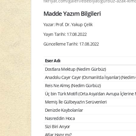
fikriyat.com/galeri/edebiyat/gurbuz-azak-kimd
Madde Yazım Bilgileri
Yazar: Prof. Dr. Yakup Çelik
Yayın Tarihi: 17.08.2022
Güncelleme Tarihi: 17.08.2022
Eser Adı
Dostlara Mektup (Nedim Gürbüz)
Anadolu Cayır Cayır (Osmanlı’da İsyanlar) (Nedim
Reis Ne Almış (Nedim Gürbüz)
Üç bin Türk Motifi (Orta Asya’dan Avrupa İçlerine 
Memiş İle Gülbeyaz’ın Serüvenleri
Denizde Kaybolanlar
Nasreddin Hoca
Sizi Biri Arıyor
Atlar Hazır mı?