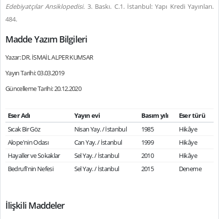
Edebiyatçılar Ansiklopedisi.
3. Baskı. C.1. İstanbul: Yapı Kredi Yayınları.
484.
Madde Yazım Bilgileri
Yazar: DR. İSMAİL ALPER KUMSAR
Yayın Tarihi: 03.03.2019
Güncelleme Tarihi: 20.12.2020
Eser Adı
Yayın evi
Basım yılı
Eser türü
Sıcak Bir Göz
Nisan Yay. / İstanbul
1985
Hikâye
Alope'nin Odası
Can Yay. / İstanbul
1999
Hikâye
Hayaller ve Sokaklar
Sel Yay. / İstanbul
2010
Hikâye
Bedrufi'nin Nefesi
Sel Yay. / İstanbul
2015
Deneme
İlişkili Maddeler