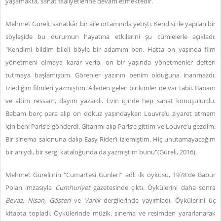
yaşamakta, sanat faaliyetlerine devam etmektedir.
Mehmet Güreli, sanatkâr bir aile ortamında yetişti. Kendisi ile yapılan bir
söyleşide bu durumun hayatına etkilerini şu cümlelerle açıkladı:
"Kendimi bildim bileli böyle bir adamım ben. Hatta on yaşında film
yönetmeni olmaya karar verip, on bir yaşında yönetmenler defteri
tutmaya başlamıştım. Görenler yazının benim olduğuna inanmazdı.
İzlediğim filmleri yazmıştım. Aileden gelen birikimler de var tabii. Babam
ve abim ressam, dayım yazardı. Evin içinde hep sanat konuşulurdu.
Babam borç para alıp on dokuz yaşındayken Louvre’u ziyaret etmem
için beni Paris’e gönderdi. Gitarımı alıp Paris’e gittim ve Louvre’u gezdim.
Bir sinema salonuna dalıp Easy Rider’ı izlemiştim. Hiç unutamayacağım
bir anıydı, bir sergi kataloğunda da yazmıştım bunu"(Güreli, 2016).
Mehmet Güreli'nin "Cumartesi Günleri" adlı ilk öyküsü, 1978'de Babür
Polan imzasıyla
Cumhuriyet
gazetesinde çıktı. Öykülerini daha sonra
Beyaz, Nisan, Gösteri
ve
Varlık
dergilerinde yayımladı. Öykülerini üç
kitapta topladı. Öykülerinde müzik, sinema ve resimden yararlanarak