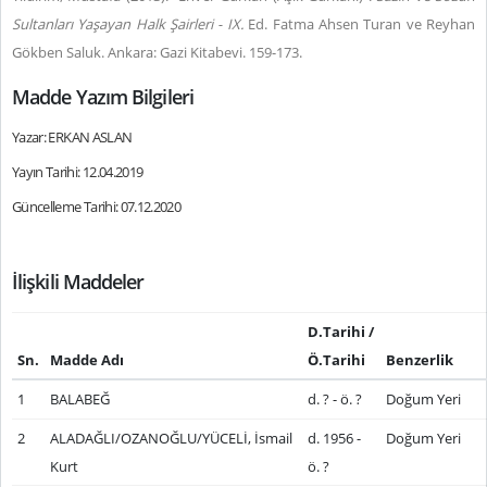
Sultanları Yaşayan Halk Şairleri - IX.
Ed. Fatma Ahsen Turan ve Reyhan
Gökben Saluk. Ankara: Gazi Kitabevi. 159-173.
Madde Yazım Bilgileri
Yazar: ERKAN ASLAN
Yayın Tarihi: 12.04.2019
Güncelleme Tarihi: 07.12.2020
İlişkili Maddeler
D.Tarihi /
Sn.
Madde Adı
Ö.Tarihi
Benzerlik
1
BALABEĞ
d. ? - ö. ?
Doğum Yeri
2
ALADAĞLI/OZANOĞLU/YÜCELİ, İsmail
d. 1956 -
Doğum Yeri
Kurt
ö. ?