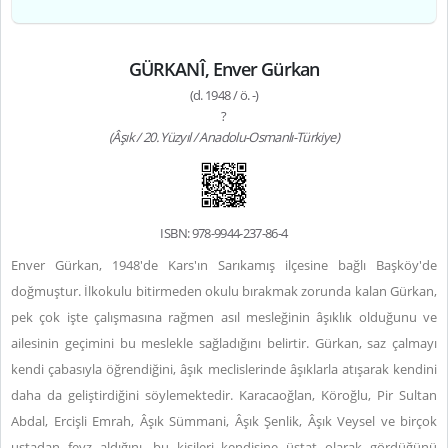
GÜRKANÎ, Enver Gürkan
(d. 1948 / ö. -)
?
(Âşık / 20. Yüzyıl / Anadolu-Osmanlı-Türkiye)
ISBN: 978-9944-237-86-4
Enver Gürkan, 1948'de Kars'ın Sarıkamış ilçesine bağlı Başköy'de
doğmuştur. İlkokulu bitirmeden okulu bırakmak zorunda kalan Gürkan,
pek çok işte çalışmasına rağmen asıl mesleğinin âşıklık olduğunu ve
ailesinin geçimini bu meslekle sağladığını belirtir. Gürkan, saz çalmayı
kendi çabasıyla öğrendiğini, âşık meclislerinde âşıklarla atışarak kendini
daha da geliştirdiğini söylemektedir. Karacaoğlan, Köroğlu, Pir Sultan
Abdal, Ercişli Emrah, Âşık Sümmani, Âşık Şenlik, Âşık Veysel ve birçok
ustadan feyz aldığını, bu kişileri kendisine üstat olarak gördüğünü