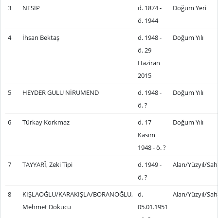
3
NESİP
d. 1874 -
Doğum Yeri
ö. 1944
4
İhsan Bektaş
d. 1948 -
Doğum Yılı
ö. 29
Haziran
2015
5
HEYDER GULU NİRUMEND
d. 1948 -
Doğum Yılı
ö. ?
6
Türkay Korkmaz
d. 17
Doğum Yılı
Kasım
1948 - ö. ?
7
TAYYARÎ, Zeki Tipi
d. 1949 -
Alan/Yüzyıl/Sah
ö. ?
8
KIŞLAOĞLU/KARAKIŞLA/BORANOĞLU,
d.
Alan/Yüzyıl/Sah
Mehmet Dokucu
05.01.1951