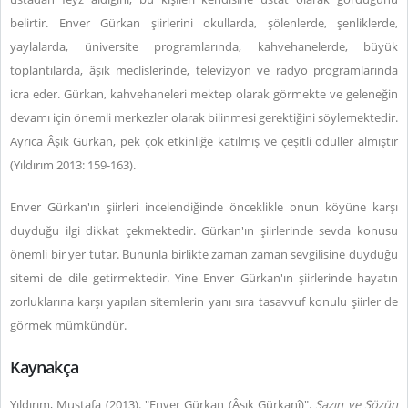
belirtir. Enver Gürkan şiirlerini okullarda, şölenlerde, şenliklerde,
yaylalarda, üniversite programlarında, kahvehanelerde, büyük
toplantılarda, âşık meclislerinde, televizyon ve radyo programlarında
icra eder. Gürkan, kahvehaneleri mektep olarak görmekte ve geleneğin
devamı için önemli merkezler olarak bilinmesi gerektiğini söylemektedir.
Ayrıca Âşık Gürkan, pek çok etkinliğe katılmış ve çeşitli ödüller almıştır
(Yıldırım 2013: 159-163).
Enver Gürkan'ın şiirleri incelendiğinde önceklikle onun köyüne karşı
duyduğu ilgi dikkat çekmektedir. Gürkan'ın şiirlerinde sevda konusu
önemli bir yer tutar. Bununla birlikte zaman zaman sevgilisine duyduğu
sitemi de dile getirmektedir. Yine Enver Gürkan'ın şiirlerinde hayatın
zorluklarına karşı yapılan sitemlerin yanı sıra tasavvuf konulu şiirler de
görmek mümkündür.
Kaynakça
Yıldırım, Mustafa (2013). "Enver Gürkan (Âşık Gürkanî)".
Sazın ve Sözün