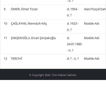
- ö. ?
9
ÖMER, Ömer Tozar
d. 1954 -
Alan/Yüzyıl/Sah
ö. ?
10
ÇAĞLAYAN, Memduh Kılıç
d. 1923 -
Madde Adı
ö. ?
11
ŞİMŞEKOĞLU, Ercan Şimşekoğlu
d.
Madde Adı
24.01.1980
- ö. ?
12
TERCİHÎ
d. ? - ö. ?
Madde Adı
© Copyright 2020. Tüm Hakları Saklıdır.