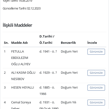
Yayın Tarihi: 14.06.2019
Güncelleme Tarihi: 02.12.2020
İlişkili Maddeler
D.Tarihi /
Sn.
Madde Adı
Ö.Tarihi
Benzerlik
İncele
1
FETULLA
d. 1941 - ö. ?
Doğum Yeri
Görüntüle
EBDÜLEZİM
OĞLU ALİYEV
2
ALİ KASIM OĞLU
d. 1929 - ö. ?
Doğum Yeri
Görüntüle
NESİBOV
3
HESEN HEYALLI
d. 1885 - ö.
Doğum Yeri
Görüntüle
1966
4
Cemal Süreya
d. 1931 - ö.
Doğum Yılı
Görüntüle
Seber
09 Ocak 1990