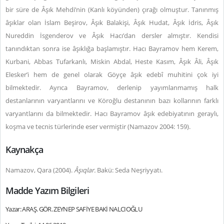
bir süre de Âşık Mehdi’nin (Kanlı köyünden) çırağı olmuştur. Tanınmış
âşıklar olan İslam Beşirov, Âşık Balakişi, Âşık Hudat, Âşık İdris, Âşık
Nureddin İsgenderov ve Âşık Hacı’dan dersler almıştır. Kendisi
tanındıktan sonra ise âşıklığa başlamıştır. Hacı Bayramov hem Kerem,
Kurbani, Abbas Tufarkanlı, Miskin Abdal, Heste Kasım, Âşık Âli, Âşık
Elesker’i hem de genel olarak Göyçe âşık edebî muhitini çok iyi
bilmektedir. Ayrıca Bayramov, derlenip yayımlanmamış halk
destanlarının varyantlarını ve Köroğlu destanının bazı kollarının farklı
varyantlarını da bilmektedir. Hacı Bayramov âşık edebiyatının geraylı,
koşma ve tecnis türlerinde eser vermiştir (Namazov 2004: 159).
Kaynakça
Namazov, Qara (2004).
Âşıqlar.
Bakü: Seda Neşriyyatı.
Madde Yazım Bilgileri
Yazar: ARAŞ. GÖR. ZEYNEP SAFİYE BAKİ NALCIOĞLU