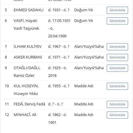
5
EHMED SADAHLI
d. 1931 - ö. ?
Doğum Yılı
Görüntüle
6
VASFİ, Hayati
d. 17.05.1931
Doğum Yılı
Görüntüle
Vasfi Taşyürek
- ö.
20.04.1990
7
İLHAM KULİYEV
d. 1967 - ö. ?
Alan/Yüzyıl/Saha
Görüntüle
8
ASKER KURBANİ
d. 1971 - ö. ?
Alan/Yüzyıl/Saha
Görüntüle
9
OTAĞLI/DAĞLI,
d. 1925 - ö.
Alan/Yüzyıl/Saha
Görüntüle
Ramiz Özler
2018
10
KUL HÜSEYİN,
d. 1955 - ö. ?
Madde Adı
Görüntüle
Hüseyin Yıldız
11
FEDÂ, Derviş Fedâ
d. ? - ö. ?
Madde Adı
Görüntüle
12
MİNHACÎ, Ali
d. 1862 - ö.
Madde Adı
Görüntüle
1901