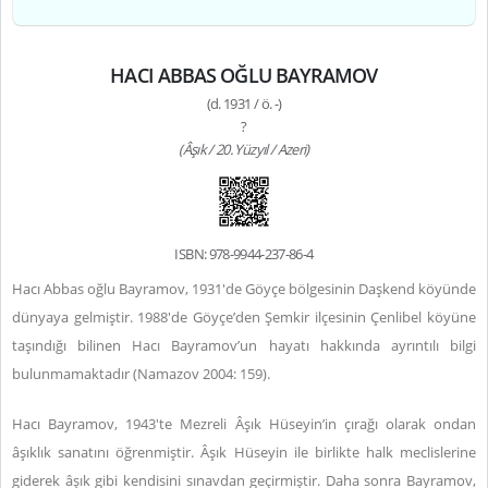
HACI ABBAS OĞLU BAYRAMOV
(d. 1931 / ö. -)
?
(Âşık / 20. Yüzyıl / Azeri)
ISBN: 978-9944-237-86-4
Hacı Abbas oğlu Bayramov, 1931'de Göyçe bölgesinin Daşkend köyünde
dünyaya gelmiştir. 1988'de Göyçe’den Şemkir ilçesinin Çenlibel köyüne
taşındığı bilinen Hacı Bayramov’un hayatı hakkında ayrıntılı bilgi
bulunmamaktadır (Namazov 2004: 159).
Hacı Bayramov, 1943'te Mezreli Âşık Hüseyin’in çırağı olarak ondan
âşıklık sanatını öğrenmiştir. Âşık Hüseyin ile birlikte halk meclislerine
giderek âşık gibi kendisini sınavdan geçirmiştir. Daha sonra Bayramov,