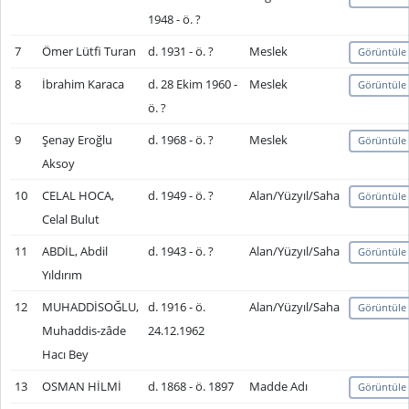
1948 - ö. ?
7
Ömer Lütfi Turan
d. 1931 - ö. ?
Meslek
Görüntüle
8
İbrahim Karaca
d. 28 Ekim 1960 -
Meslek
Görüntüle
ö. ?
9
Şenay Eroğlu
d. 1968 - ö. ?
Meslek
Görüntüle
Aksoy
10
CELAL HOCA,
d. 1949 - ö. ?
Alan/Yüzyıl/Saha
Görüntüle
Celal Bulut
11
ABDİL, Abdil
d. 1943 - ö. ?
Alan/Yüzyıl/Saha
Görüntüle
Yıldırım
12
MUHADDİSOĞLU,
d. 1916 - ö.
Alan/Yüzyıl/Saha
Görüntüle
Muhaddis-zâde
24.12.1962
Hacı Bey
13
OSMAN HİLMİ
d. 1868 - ö. 1897
Madde Adı
Görüntüle