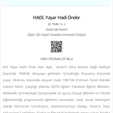
HADİ, Yaşar Hadi Önder
(d. 1948 / ö. -)
ziraat teknisyeni
(Âşık / 20. Yüzyıl / Anadolu-Osmanlı-Türkiye)
ISBN: 978-9944-237-86-4
Asıl Yaşar Hadi Öner olan âşık, Sivas'ın Zara ilçesine bağlı Kadriye
köyünde 1948'de dünyaya gelmiştir. Çocukluğu boyunca köyünde
yaşar. İlkokulu köyünde okuyan Hadi, 1967'de Erzincan Tarım Meslek
Lisesini bitirir. Çalıştığı yıllarda ODTÜ Eğitim Fakültesi Eğitim Bilimleri-
Rehberlik ve Psikolojik Danışmanlık ve ayrıca Sosyal Bilimler ve Felsefe
Öğretmenliği programında eğitimini tamamlar. Hadi, ziraat teknisyeni
olarak Edirne'nin Uzunköprü, Kastamonu'nun Daday, Sivas'ın Zara,
Ankara'nın Çamlıdere, Güdül ve Elmadağ ilçelerinde görev yapar. Neziha