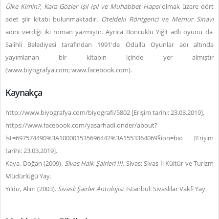
Ülke Kimin?, Kara Gözler Işıl Işıl ve Muhabbet Hapsi
olmak üzere dört
adet şiir kitabı bulunmaktadır.
Oteldeki Röntgenci
ve
Memur Sınavı
adını verdiği iki roman yazmıştır. Ayrıca Boncuklu Yiğit adlı oyunu da
Salihli Belediyesi tarafından 1991'de Ödüllü Oyunlar adı altında
yayımlanan bir kitabın içinde yer almıştır
(
www.biyografya.com;
www.facebook.com)
.
Kaynakça
http://www.biyografya.com/biyografi/5802 [Erişim tarihi: 23.03.2019].
https://www.facebook.com/yasarhadi.onder/about?
lst=697574490%3A100001535696442%3A1553364069§ion=bio [Erişim
tarihi: 23.03.2019].
Kaya, Doğan (2009).
Sivas Halk Şairleri III
. Sivas: Sivas İl Kültür ve Turizm
Müdürlüğü Yay.
Yıldız, Alim (2003).
Sivaslı Şairler Antolojisi
. İstanbul: Sivaslılar Vakfı Yay.