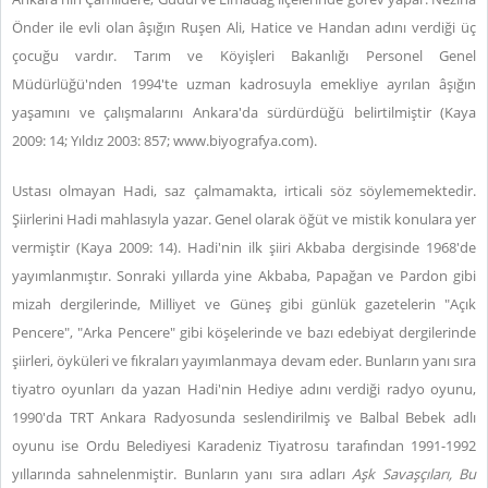
Önder ile evli olan âşığın Ruşen Ali, Hatice ve Handan adını verdiği üç
çocuğu vardır. Tarım ve Köyişleri Bakanlığı Personel Genel
Müdürlüğü'nden 1994'te uzman kadrosuyla emekliye ayrılan âşığın
yaşamını ve çalışmalarını Ankara'da sürdürdüğü belirtilmiştir (Kaya
2009: 14; Yıldız 2003: 857;
www.biyografya.com
).
Ustası olmayan Hadi, saz çalmamakta, irticali söz söylememektedir.
Ş
iirlerini Hadi mahlasıyla yazar.
Genel olarak öğüt ve mistik konulara yer
vermiştir (Kaya 2009: 14). Hadi'nin ilk şiiri Akbaba dergisinde 1968'de
yayımlanmıştır. Sonraki yıllarda yine Akbaba, Papağan ve Pardon gibi
mizah dergilerinde, Milliyet ve Güneş gibi günlük gazetelerin "Açık
Pencere", "Arka Pencere" gibi köşelerinde ve bazı edebiyat dergilerinde
şiirleri, öyküleri ve fıkraları yayımlanmaya devam eder. Bunların yanı sıra
tiyatro oyunları da yazan Hadi'nin Hediye adını verdiği radyo oyunu,
1990'da TRT Ankara Radyosunda seslendirilmiş ve Balbal Bebek adlı
oyunu ise Ordu Belediyesi Karadeniz Tiyatrosu tarafından 1991-1992
yıllarında sahnelenmiştir. Bunların yanı sıra adları
Aşk Savaşçıları, Bu