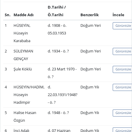
D.Tarihi /
Sn.
Madde Adı
Ö.Tarihi
Benzerlik
İncele
1
HÜSEYİN,
d. 1908 - ö.
Doğum Yeri
Görüntüle
Hüseyin
05.03.1953
Karababa
2
SÜLEYMAN
d. 1934 - ö. ?
Doğum Yeri
Görüntüle
GENÇAY
3
Şule Köklü
d. 23 Mart 1970 -
Doğum Yeri
Görüntüle
ö. ?
4
HÜSEYİN/HADİM,
d.
Doğum Yılı
Görüntüle
Hüseyin
22.03.1931/1948?
Hadimpir
- ö. ?
5
Halise Hasan
d. 1948 - ö. ?
Doğum Yılı
Görüntüle
Özgün
6
İnci Adalı
d. 07 Haziran
Doğum Yılı
Görüntüle