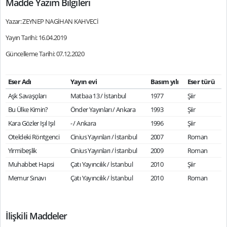
Madde Yazım Bilgileri
Yazar: ZEYNEP NAGİHAN KAHVECİ
Yayın Tarihi: 16.04.2019
Güncelleme Tarihi: 07.12.2020
Eser Adı
Yayın evi
Basım yılı
Eser türü
Aşk Savaşçıları
Matbaa 13 / İstanbul
1977
Şiir
Bu Ülke Kimin?
Önder Yayınları / Ankara
1993
Şiir
Kara Gözler Işıl Işıl
- / Ankara
1996
Şiir
Oteldeki Röntgenci
Cinius Yayınları / İstanbul
2007
Roman
Yirmibeşlik
Cinius Yayınları / İstanbul
2009
Roman
Muhabbet Hapsi
Çatı Yayıncılık / İstanbul
2010
Şiir
Memur Sınavı
Çatı Yayıncılık / İstanbul
2010
Roman
İlişkili Maddeler