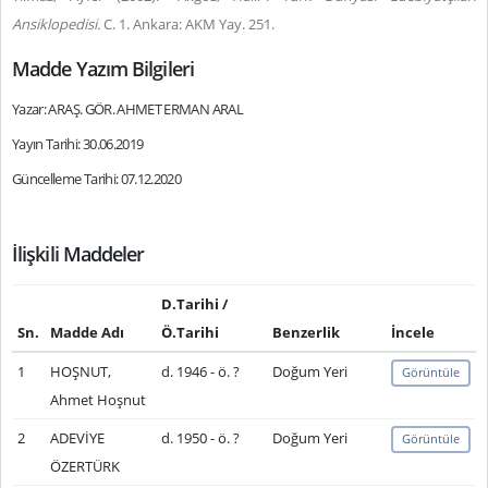
Ansiklopedisi.
C. 1. Ankara: AKM Yay. 251.
Madde Yazım Bilgileri
Yazar: ARAŞ. GÖR. AHMET ERMAN ARAL
Yayın Tarihi: 30.06.2019
Güncelleme Tarihi: 07.12.2020
İlişkili Maddeler
D.Tarihi /
Sn.
Madde Adı
Ö.Tarihi
Benzerlik
İncele
1
HOŞNUT,
d. 1946 - ö. ?
Doğum Yeri
Görüntüle
Ahmet Hoşnut
2
ADEVİYE
d. 1950 - ö. ?
Doğum Yeri
Görüntüle
ÖZERTÜRK