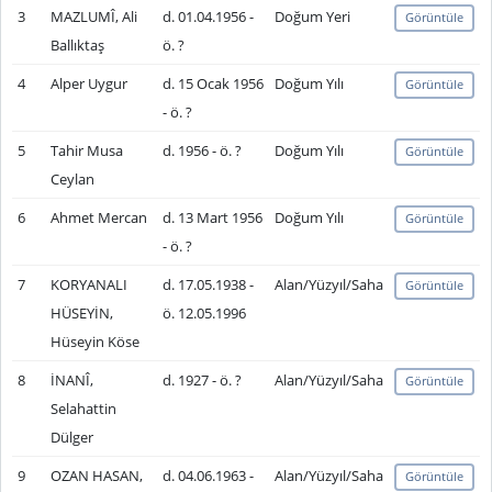
3
MAZLUMÎ, Ali
d. 01.04.1956 -
Doğum Yeri
Görüntüle
Ballıktaş
ö. ?
4
Alper Uygur
d. 15 Ocak 1956
Doğum Yılı
Görüntüle
- ö. ?
5
Tahir Musa
d. 1956 - ö. ?
Doğum Yılı
Görüntüle
Ceylan
6
Ahmet Mercan
d. 13 Mart 1956
Doğum Yılı
Görüntüle
- ö. ?
7
KORYANALI
d. 17.05.1938 -
Alan/Yüzyıl/Saha
Görüntüle
HÜSEYİN,
ö. 12.05.1996
Hüseyin Köse
8
İNANÎ,
d. 1927 - ö. ?
Alan/Yüzyıl/Saha
Görüntüle
Selahattin
Dülger
9
OZAN HASAN,
d. 04.06.1963 -
Alan/Yüzyıl/Saha
Görüntüle