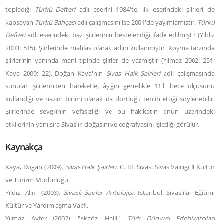
topladığı
Türkü Defteri
adlı eserini 1984'te, ilk eserindeki şiirleri de
kapsayan
Türkü Bahçesi
adlı çalışmasını ise 2001'de yayımlamıştır.
Türkü
Defteri
adlı eserindeki bazı şiirlerinin bestelendiği ifade edilmiştir (Yıldız
2003: 515). Şiirlerinde mahlas olarak adını kullanmıştır. Koşma tarzında
şiirlerinin yanında mani tipinde şiirler de yazmıştır (Yılmaz 2002: 251;
Kaya 2009: 22). Doğan Kaya'nın
Sivas Halk Şairleri
adlı çalışmasında
sunulan şiirlerinden hareketle, âşığın genellikle 11'li hece ölçüsünü
kullandığı ve nazım birimi olarak da dörtlüğü tercih ettiği söylenebilir.
Şiirlerinde sevgilinin vefasızlığı ve bu hakikatin onun üzerindeki
etkilerinin yanı sıra Sivas'ın doğasını ve coğrafyasını işlediği görülür.
Kaynakça
Kaya, Doğan (2009).
Sivas Halk Şairleri
. C. III. Sivas: Sivas Valiliği İl Kültür
ve Turizm Müdürlüğü.
Yıldız, Alim (2003).
Sivaslı Şairler Antolojisi
. İstanbul: Sivaslılar Eğitim,
Kültür ve Yardımlaşma Vakfı.
Yılmaz, Ayfer (2002). "Akgöz, Halil".
Türk Dünyası Edebiyatçıları