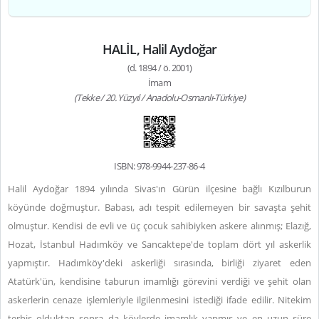
HALİL, Halil Aydoğar
(d. 1894 / ö. 2001)
İmam
(Tekke / 20. Yüzyıl / Anadolu-Osmanlı-Türkiye)
ISBN: 978-9944-237-86-4
Halil Aydoğar 1894 yılında Sivas'ın Gürün ilçesine bağlı Kızılburun
köyünde doğmuştur. Babası, adı tespit edilemeyen bir savaşta şehit
olmuştur. Kendisi de evli ve üç çocuk sahibiyken askere alınmış; Elazığ,
Hozat, İstanbul Hadımköy ve Sancaktepe'de toplam dört yıl askerlik
yapmıştır. Hadımköy'deki askerliği sırasında, birliği ziyaret eden
Atatürk'ün, kendisine taburun imamlığı görevini verdiği ve şehit olan
askerlerin cenaze işlemleriyle ilgilenmesini istediği ifade edilir. Nitekim
terhis olduktan sonra da köylerde imamlık yapmış ve en uzun süre