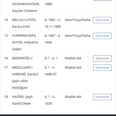
HAYDAR/HAYDAR,
1988
Haydar Özdemir
14
MELULİ/LATİFE,
d. 1892 - ö.
Alan/Yüzyıl/Saha
Görüntüle
Karaca Erbil
14.11.1989
15
HÜRREMİ/SEFİL
d. 1867 - ö.
Alan/Yüzyıl/Saha
Görüntüle
SEYYİD, Veliyettin
1940
Çelebi
16
DEDEMOĞLU
d. ? - ö. ?
Madde Adı
Görüntüle
17
ABDÜLGANÎ-İ
d. ? - ö.
Madde Adı
Görüntüle
VARDARÎ, Vardarî
1696-97
Şeyh-zâde
Abdülganî
18
NASÎRÂ, Şeyh
d. ? - ö.
Madde Adı
Görüntüle
Nasîrâ Dede
1639