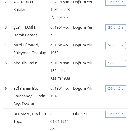
2
Yavuz Bülent
d. 23 Nisan
Doğum Yeri
Görüntüle
Bâkiler
1936 - ö. 28
Eylül 2025
3
ŞEYH HAMİT,
d. 1964 - ö.
Doğum Yeri
Görüntüle
Hamit Cantaş
?
4
MEYİTTÎ/SIRRİ,
d. 1894 - ö.
Doğum Yılı
Görüntüle
Süleyman Özdolap
1963
5
Abdulla Kadirî
d. 10 Nisan
Doğum Yılı
Görüntüle
1894 - ö. 4
Kasım 1938
6
EDÎB Emîn Bey,
d. 1894 - ö.
Doğum Yılı
Görüntüle
Karahanoğlu Emîn
1918
Bey, Erzurumlu
7
DERMANÎ, İbrahim
d.
Ölüm Yılı
Görüntüle
Topal
01.04.1944
- ö.