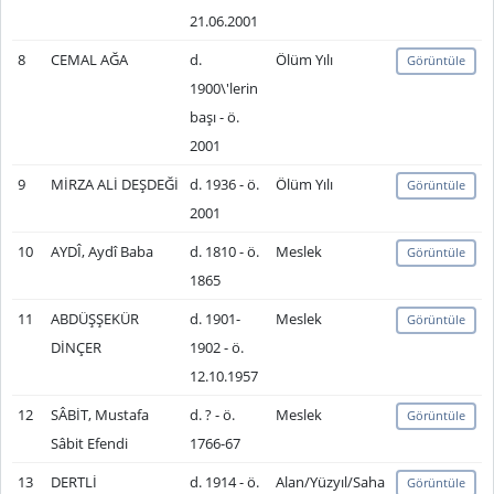
21.06.2001
8
CEMAL AĞA
d.
Ölüm Yılı
Görüntüle
1900\'lerin
başı - ö.
2001
9
MİRZA ALİ DEŞDEĞİ
d. 1936 - ö.
Ölüm Yılı
Görüntüle
2001
10
AYDÎ, Aydî Baba
d. 1810 - ö.
Meslek
Görüntüle
1865
11
ABDÜŞŞEKÜR
d. 1901-
Meslek
Görüntüle
DİNÇER
1902 - ö.
12.10.1957
12
SÂBİT, Mustafa
d. ? - ö.
Meslek
Görüntüle
Sâbit Efendi
1766-67
13
DERTLİ
d. 1914 - ö.
Alan/Yüzyıl/Saha
Görüntüle