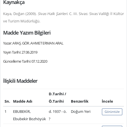
Kaynakça
Kaya, Doğan (2009).
Sivas Halk Şairleri
. C. III. Sivas: Sivas Valiliği İl Kültür
ve Turizm Müdürlüğü.
Madde Yazım Bilgileri
Yazar: ARAŞ. GÖR. AHMET ERMAN ARAL
Yayın Tarihi: 27.06.2019
Güncelleme Tarihi: 07.12.2020
İlişkili Maddeler
D.Tarihi /
Sn.
Madde Adı
Ö.Tarihi
Benzerlik
İncele
1
EBUBEKİR,
d. 1937 - ö.
Doğum Yeri
Görüntüle
Ebubekir Bozhöyük
?