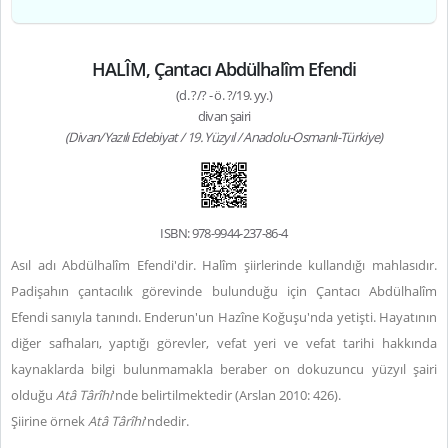
HALÎM, Çantacı Abdülhalîm Efendi
(d. ?/? - ö. ?/19. yy.)
divan şairi
(Divan/Yazılı Edebiyat / 19. Yüzyıl / Anadolu-Osmanlı-Türkiye)
ISBN: 978-9944-237-86-4
Asıl adı Abdülhalîm Efendi'dir. Halîm şiirlerinde kullandığı mahlasıdır.
Padişahın çantacılık görevinde bulunduğu için Çantacı Abdülhalîm
Efendi sanıyla tanındı. Enderun'un Hazîne Koğuşu'nda yetişti. Hayatının
diğer safhaları, yaptığı görevler, vefat yeri ve vefat tarihi hakkında
kaynaklarda bilgi bulunmamakla beraber on dokuzuncu yüzyıl şairi
olduğu
Atâ Târîhi
'nde belirtilmektedir (Arslan 2010: 426).
Şiirine örnek
Atâ Târîhi
'ndedir.