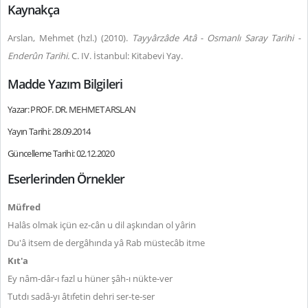
Kaynakça
Arslan, Mehmet (hzl.) (2010).
Tayyârzâde Atâ - Osmanlı Saray Tarihi -
Enderûn Tarihi.
C. IV. İstanbul: Kitabevi Yay.
Madde Yazım Bilgileri
Yazar: PROF. DR. MEHMET ARSLAN
Yayın Tarihi: 28.09.2014
Güncelleme Tarihi: 02.12.2020
Eserlerinden Örnekler
Müfred
Halâs olmak içün ez-cân u dil aşkından ol yârin
Du'â itsem de dergâhında yâ Rab müstecâb itme
Kıt'a
Ey nâm-dâr-ı fazl u hüner şâh-ı nükte-ver
Tutdı sadâ-yı âtıfetin dehri ser-te-ser