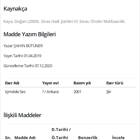
Kaynakça
Kaya, Doğan (2009).
Sivas Halk Şairleri III
. Sivas: Önder Matbaacılık.
Madde Yazım Bilgileri
Yazar: ŞAHİN BÜTÜNER
Yayın Tarihi: 01.04.2019
Güncelleme Tarihi: 07.12.2020
Eser Adı
Yayın evi
Basım yılı
Eser türü
İçimdeki Ses
? / Ankara
2001
Şiir
İlişkili Maddeler
D.Tarihi /
Sn.
Madde Adı
Ö.Tarihi
Benzerlik
İncele