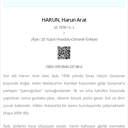
HARUN, Harun Arat
(d. 1958 / ö. -)
?
(Âşık / 20. Yüzyıl / Anadolu-Osmanlı-Türkiye)
ISBN: 978-9944-237-86-4
Asıl adı Harun Arat olan âşık,
1958 yılında Sivas Ulaş’ın Gürpınar
köyünde doğar. Aslen Malatya’nın Karslılar köyünden gelip Gürpınar’a
yerleşen “Şatıroğulları” oymağındandır. İlk ve orta tahsilini köyünde
yaptıktan sonra gurbete çıkar, ülkenin birçok yerini gezer. Evli ve dört
çocuk babasıdır. Hâlen Ankara’da bir kamu kuruluşunda çalışmaktadır
(Kaya 2009: 80).
Âşık, şiirlerini hece ölçüsüyle söyler. Yarım kafiyeye ağırlık vermekle