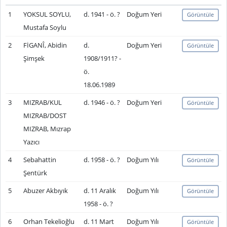
1
YOKSUL SOYLU,
d. 1941 - ö. ?
Doğum Yeri
Görüntüle
Mustafa Soylu
2
FİGANÎ, Abidin
d.
Doğum Yeri
Görüntüle
Şimşek
1908/1911? -
ö.
18.06.1989
3
MIZRAB/KUL
d. 1946 - ö. ?
Doğum Yeri
Görüntüle
MIZRAB/DOST
MIZRAB, Mızrap
Yazıcı
4
Sebahattin
d. 1958 - ö. ?
Doğum Yılı
Görüntüle
Şentürk
5
Abuzer Akbıyık
d. 11 Aralık
Doğum Yılı
Görüntüle
1958 - ö. ?
6
Orhan Tekelioğlu
d. 11 Mart
Doğum Yılı
Görüntüle