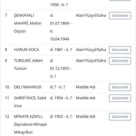
1958 - ö. ?
7
ŞENKAYALI
d.
Alan/Yüzyıl/Saha
Görüntüle
MAHİRÎ, Mahiri
01.07.1869 -
Özyün
ö.
10.04.1944
8
HARUN KOCA
d. 1981 - ö. ?
Alan/Yüzyıl/Saha
Görüntüle
9
TURSUNÎ, Adem
d.
Alan/Yüzyıl/Saha
Görüntüle
Tursun
01.12.1955 -
ö. ?
10
DELİ MAHMUD
d. ? - ö. ?
Madde Adı
Görüntüle
11
GARİP/İNCE, Sabit
d. 1954 - ö. ?
Madde Adı
Görüntüle
İnce
12
MİNAYE AZAFLI,
d. 1952 - ö. ?
Madde Adı
Görüntüle
Zeynalova Minaye
Mikayılkızı