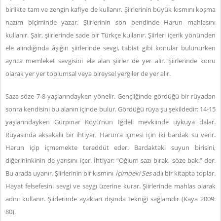
birlikte tam ve zengin kafiye de kullanır. Şiirlerinin büyük kısmını koşma
nazım biçiminde yazar. Şiirlerinin son bendinde Harun mahlasını
kullanır. Şair, şiirlerinde sade bir Türkçe kullanır.
Şiirleri içerik yönünden
ele alındığında âşığın şiirlerinde sevgi, tabiat gibi konular bulunurken
ayrıca memleket sevgisini ele alan şiirler de yer alır. Şiirlerinde konu
olarak yer yer toplumsal veya bireysel yergiler de yer alır.
Saza söze 7-8 yaşlarındayken yönelir. Gençliğinde gördüğü bir rüyadan
sonra kendisini bu alanın içinde bulur. Gördüğü rüya şu şekildedir: 14-15
yaşlarındayken Gürpınar Köyü’nün İğdeli mevkiinde uykuya dalar.
Rüyasında aksakallı bir ihtiyar, Harun’a içmesi için iki bardak su verir.
Harun içip içmemekte tereddüt eder. Bardaktaki suyun birisini,
diğerininkinin de yarısını içer. İhtiyar: “Oğlum sazı bırak, söze bak.” der.
Bu arada uyanır. Şiirlerinin bir kısmını
İçimdeki Ses
adlı bir kitapta toplar.
Hayat felsefesini sevgi ve saygı üzerine kurar. Şiirlerinde mahlas olarak
adını kullanır. Şiirlerinde ayakları dışında tekniği sağlamdır (Kaya 2009:
80).