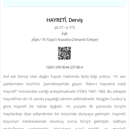
HAYRETÎ, Derviş
(d. ?/? - ö. ?/?)
Âşık
(Âşık / 19. Yüzyıl / Anadolu-Osmanlı-Türkiye)
ISBN: 978-9944-237-86-4
Asıl adı Derviş olan âşığın hayatı hakkında fazla bilgi yoktur. 19. asır
şairlerinden Hızrî’nin
Şairnâmesi
’nde geçen “Âlem-i hayrette kaldı
Hayretî” mısraından varlığı anlaşılmaktadır (TDEA 1981: 180). Bu sebeple
Hayretî’nin de 19. asırda yaşadığı tahmin edilmektedir. Müjgân Cunbur'a
göre Hayretî bir tabiat âşığıdır. 19. yüzyılın ilk yarısında Erciş’in
Haydarbey diye adlandırılan bir köyünde dünyaya gelmiştir. Hayretî,
köyünün medresesinde okumuş sonra Erciş’e gelmiştir. Salihiye
mahallesine yerleşmiştir. Hayatının nasıl geçtiği ve mesleği