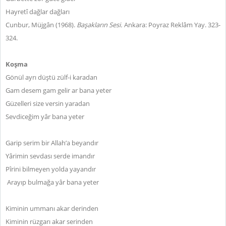
Hayretî dağlar dağları
Cunbur, Müjgân (1968).
Başakların Sesi.
Ankara: Poyraz Reklâm Yay. 323-
324.
Koşma
Gönül ayrı düştü zülf-i karadan
Gam desem gam gelir ar bana yeter
Güzelleri size versin yaradan
Sevdiceğim yâr bana yeter
Garip serim bir Allah’a beyandır
Yârimin sevdası serde imandır
Pîrini bilmeyen yolda yayandır
Arayıp bulmağa yâr bana yeter
Kiminin ummanı akar derinden
Kiminin rüzgarı akar serinden