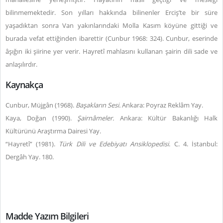
bilinmemektedir. Son yılları hakkında bilinenler Erciş’te bir süre
yaşadıktan sonra Van yakınlarındaki Molla Kasım köyüne gittiği ve
burada vefat ettiğinden ibarettir (Cunbur 1968: 324).
Cunbur, eserinde
âşığın iki şiirine yer verir. Hayretî mahlasını kullanan şairin dili sade ve
anlaşılırdır.
Kaynakça
Cunbur, Müjgân (1968).
Başakların Sesi.
Ankara: Poyraz Reklâm Yay.
Kaya, Doğan (1990).
Şairnâmeler.
Ankara: Kültür Bakanlığı Halk
Kültürünü Araştırma Dairesi Yay.
“Hayretî” (1981).
Türk Dili ve Edebiyatı Ansiklopedisi
. C. 4. İstanbul:
Dergâh Yay. 180.
Madde Yazım Bilgileri