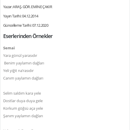
Yazar: ARAŞ. GÖR. EMİNE ÇAKIR
Yayın Tarihi: 04.12.2014
Güncelleme Tarihi: 07.12.2020
Eserlerinden Örnekler
Semai
Yara gönül yarasıdır
Benim yaylamın dağları
Yeli yiğit na’rasıdır
Canım yaylamın dağları
Selim saldım kara yele
Dostlar duya duya gele
Korkum göğsü aça yele
Şanım yaylamın dağları