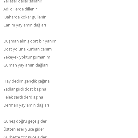
Yel eser dallar sallanır
Adı dillerde dillenir
Baharda kokar güllenir
Canım yaylamın dağları
Düşman almış dört bir yanım
Dost yoluna kurban canım
Yekeyek yoktur gümanım
Güman yaylamın dağları
Hay dedim gençlik çağına
Yadlar girdi dost bağına
Felek sardı derd ağına
Derman yaylamın dağları
Güneş doğru geçe gider
Üstten eser yüce gider
Gurbette zor güce gider