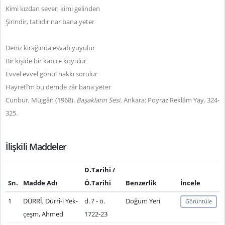
Kimi kızdan sever, kimi gelinden
Şirindir, tatlıdır nar bana yeter
Deniz kırağında esvab yuyulur
Bir kişide bir kabire koyulur
Evvel evvel gönül hakkı sorulur
Hayretî’m bu demde zâr bana yeter
Cunbur, Müjgân (1968).
Başakların Sesi.
Ankara: Poyraz Reklâm Yay. 324-
325.
İlişkili Maddeler
D.Tarihi /
Sn.
Madde Adı
Ö.Tarihi
Benzerlik
İncele
1
DÜRRÎ, Dürrî-i Yek-
d. ? - ö.
Doğum Yeri
Görüntüle
çeşm, Ahmed
1722-23