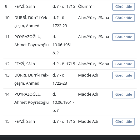
9
FEYZÎ, Sâlih
d. ? - ö. 1715
Ölüm Yılı
Görüntüle
10
DÜRRÎ, Dürrî-i Yek-
d. ? - ö.
Alan/Yüzyıl/Saha
Görüntüle
çeşm, Ahmed
1722-23
11
POYRAZOĞLU,
d.
Alan/Yüzyıl/Saha
Görüntüle
Ahmet Poyrazoğlu
10.06.1951 -
ö. ?
12
FEYZÎ, Sâlih
d. ? - ö. 1715
Alan/Yüzyıl/Saha
Görüntüle
13
DÜRRÎ, Dürrî-i Yek-
d. ? - ö.
Madde Adı
Görüntüle
çeşm, Ahmed
1722-23
14
POYRAZOĞLU,
d.
Madde Adı
Görüntüle
Ahmet Poyrazoğlu
10.06.1951 -
ö. ?
15
FEYZÎ, Sâlih
d. ? - ö. 1715
Madde Adı
Görüntüle