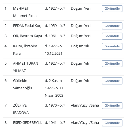
1
MEHMET,
d. 1927 - ö. ?
Doğum Yeri
Görüntüle
Mehmet Elmas
2
FEDAİ, Fedai Koç
d. 1959 - ö. ?
Doğum Yeri
Görüntüle
3
OR, Bayram Kaya
d. 1961 - ö. ?
Doğum Yeri
Görüntüle
4
KARA, İbrahim
d. 1927 - ö.
Doğum Yılı
Görüntüle
Kara
10.12.2021
5
AHMET TURAN
d. 1927 - ö. ?
Doğum Yılı
Görüntüle
YILMAZ
6
Gültekin
d. 2 Kasım
Doğum Yılı
Görüntüle
Sâmanoğlu
1927 - ö. 11
Nisan 2003
7
ZÜLFİYE
d. 1970 - ö. ?
Alan/Yüzyıl/Saha
Görüntüle
İBADOVA
8
ESED GEDEBEYLİ,
d. 1941 - ö. ?
Alan/Yüzyıl/Saha
Görüntüle