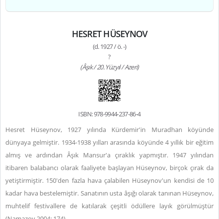
HESRET HÜSEYNOV
(d. 1927 / ö. -)
?
(Âşık / 20. Yüzyıl / Azeri)
ISBN: 978-9944-237-86-4
Hesret Hüseynov, 1927 yılında Kürdemir'in Muradhan köyünde
dünyaya gelmiştir. 1934-1938 yılları arasında köyünde 4 yıllık bir eğitim
almış ve ardından Âşık Mansur'a çıraklık yapmıştır. 1947 yılından
itibaren balabancı olarak faaliyete başlayan Hüseynov, birçok çırak da
yetiştirmiştir. 150'den fazla hava çalabilen Hüseynov'un kendisi de 10
kadar hava bestelemiştir. Sanatının usta âşığı olarak tanınan Hüseynov,
muhtelif festivallere de katılarak çeşitli ödüllere layık görülmüştür
(Namazov 2004: 174).