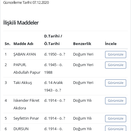
Güncelleme Tarihi: 07.12.2020
İlişkili Maddeler
D.Tarihi /
Sn.
Madde Adı
Ö.Tarihi
Benzerlik
İncele
1
ŞABAN AYAN
d. 1950 - ö. ?
Doğum Yeri
Görüntüle
2
PAPUR,
d. 1945 - ö.
Doğum Yeri
Görüntüle
Abdullah Papur
1988
3
Taki Akkuş
d. 14 Aralık
Doğum Yeri
Görüntüle
1943 - ö. ?
4
İskender Fikret
d. 1914 - ö. ?
Doğum Yılı
Görüntüle
Akdora
5
Seyfettin Pınar
d. 1914 - ö. ?
Doğum Yılı
Görüntüle
6
DURSUN
d. 1914 - ö.
Doğum Yılı
Görüntüle