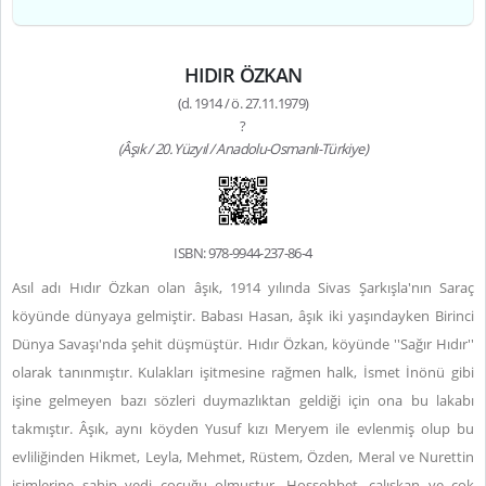
HIDIR ÖZKAN
(d. 1914 / ö. 27.11.1979)
?
(Âşık / 20. Yüzyıl / Anadolu-Osmanlı-Türkiye)
ISBN: 978-9944-237-86-4
Asıl adı Hıdır Özkan olan âşık, 1914 yılında Sivas Şarkışla'nın Saraç
köyünde dünyaya gelmiştir. Babası Hasan, âşık iki yaşındayken Birinci
Dünya Savaşı'nda şehit düşmüştür. Hıdır Özkan, köyünde ''Sağır Hıdır''
olarak tanınmıştır. Kulakları işitmesine rağmen halk, İsmet İnönü gibi
işine gelmeyen bazı sözleri duymazlıktan geldiği için ona bu lakabı
takmıştır. Âşık, aynı köyden Yusuf kızı Meryem ile evlenmiş olup bu
evliliğinden Hikmet, Leyla, Mehmet, Rüstem, Özden, Meral ve Nurettin
isimlerine sahip yedi çocuğu olmuştur. Hoşsohbet, çalışkan ve çok