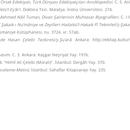
Ortak Edebiyatı, Türk Dünyası Edebiyatçıları Ansiklopedisi
. C. 5. A
tü’l-Eş‘âr’ı
. Doktora Tezi. Malatya: İnönü Üniversitesi. 274.
Mehmed Nâil Tuman, Divan Şairlerinin Muhtasar Biyografileri.
C. I-
 Şakaik-ı Nu’mâniye ve Zeyilleri-Hadaikü’l-Hakaik Fî Tekmileti’ş-Şaka
smaniye Kütüphanesi, nu. 3724. vr. 57ab.
âde Hasan Çelebi Tezkiretü’ş-Şu‘arâ
. Ankara: http://ekitap.kultu
basım. C. 3. Ankara: Kaşgar Neşriyat Yay. 1976.
4. “Hilmî Ali Çelebi (Moralı)”. İstanbul: Dergâh Yay. 370.
İnceleme-Metin)
. İstanbul: Sahaflar Kitapsarayı Yay. 235.