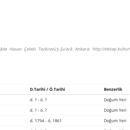
zâde Hasan Çelebi Tezkiretü’ş-Şu‘arâ
. Ankara: http://ekitap.kultu
D.Tarihi / Ö.Tarihi
Benzerlik
d. ? - ö. ?
Doğum Yeri
d. ? - ö. ?
Doğum Yeri
d. 1794 - ö. 1861
Doğum Yeri