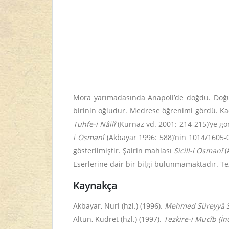
Mora yarımadasında Anapoli’de doğdu. Doğum 
birinin oğludur. Medrese öğrenimi gördü. Kad
Tuhfe-i Nâilî
(Kurnaz vd. 2001: 214-215)’ye gör
i Osmanî
(Akbayar 1996: 588)’nin 1014/1605-0
gösterilmiştir. Şairin mahlası
Sicill-i Osmanî
(
Eserlerine dair bir bilgi bulunmamaktadır. Te
Kaynakça
Akbayar, Nuri (hzl.) (1996).
Mehmed Süreyyâ Si
Altun, Kudret (hzl.) (1997).
Tezkire-i Mucîb (İ