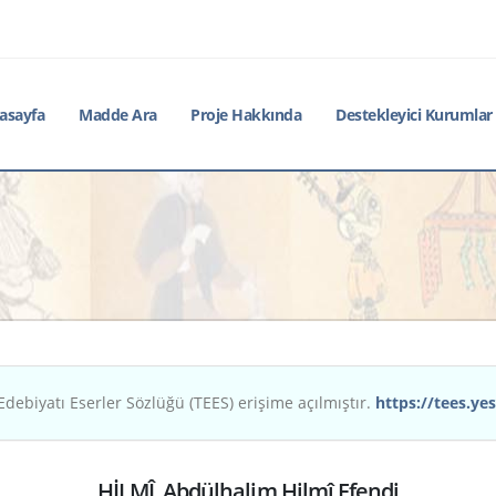
asayfa
Madde Ara
Proje Hakkında
Destekleyici Kurumlar
Edebiyatı Eserler Sözlüğü (TEES) erişime açılmıştır.
https://tees.yes
HİLMÎ, Abdülhalim Hilmî Efendi