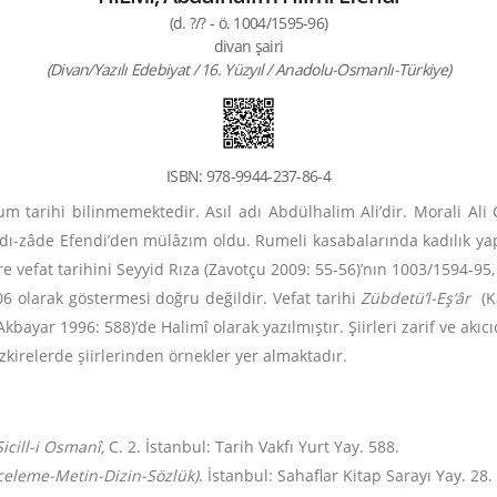
(d. ?/? - ö. 1004/1595-96)
divan şairi
(Divan/Yazılı Edebiyat / 16. Yüzyıl / Anadolu-Osmanlı-Türkiye)
ISBN: 978-9944-237-86-4
tarihi bilinmemektedir. Asıl adı Abdülhalim Ali’dir. Morali Ali 
ı-zâde Efendi’den mülâzım oldu. Rumeli kasabalarında kadılık yaptı
e vefat tarihini Seyyid Rıza (Zavotçu 2009: 55-56)’nın 1003/1594-95
6 olarak göstermesi doğru değildir. Vefat tarihi
Zübdetü’l-Eş‘âr
(K
Akbayar 1996: 588)’de Halimî olarak yazılmıştır. Şiirleri zarif ve akıcı
zkirelerde şiirlerinden örnekler yer almaktadır.
cill-i Osmanî,
C. 2. İstanbul: Tarih Vakfı Yurt Yay. 588.
nceleme-Metin-Dizin-Sözlük)
. İstanbul: Sahaflar Kitap Sarayı Yay. 28.