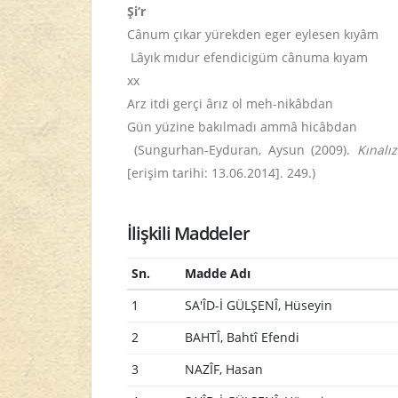
Şi‘r
Cânum çıkar yürekden eger eylesen kıyâm
Lâyık mıdur efendicigüm cânuma kıyam
xx
Arz itdi gerçi ârız ol meh-nikâbdan
Gün yüzine bakılmadı ammâ hicâbdan
(Sungurhan-Eyduran, Aysun (2009).
Kınalı
[erişim tarihi: 13.06.2014]. 249.)
İlişkili Maddeler
Sn.
Madde Adı
1
SA'ÎD-İ GÜLŞENÎ, Hüseyin
2
BAHTÎ, Bahtî Efendi
3
NAZÎF, Hasan