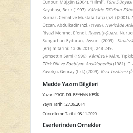
Cunbur, Müjgân (2004). “Hilmî”.
Türk Dünyası 
Kayabaşı, Bekir (1997).
Kâfzâde Fâ’izî’nin Zübde
Kurnaz, Cemâl ve Mustafa Tatçı (hzl.) (2001).
Özcan, Abdulkadir (hzl.) (1989).
Nev’îzâde Atâî
Riyazî Mehmet Efendi.
Riyazü'ş-Şuara
. Nuruo
Sungurhan-Eyduran, Aysun (2009).
Kınalız
[erişim tarihi: 13.06.2014]. 248-249.
Şemsettin Sami (1996).
Kâmûsu’l-‘Alâm
. Tıpkı
Türk Dili ve Edebiyatı Ansiklopedisi
(1981). C. 
Zavotçu, Gencay (hzl.) (2009).
Rıza Tezkiresi (
Madde Yazım Bilgileri
Yazar: PROF. DR. BEYHAN KESİK
Yayın Tarihi: 27.06.2014
Güncelleme Tarihi: 03.11.2020
Eserlerinden Örnekler