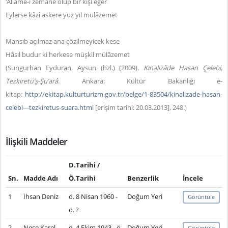
‘Allâme-i zemâne olup bir kişi eger
Eylerse kâzî askere yüz yıl mülâzemet
Mansıb açılmaz ana çözilmeyicek kese
Hâsıl budur ki herkese müşkil mülâzemet
(Sungurhan Eyduran, Aysun (hzl.) (2009).
Kınalızâde Hasan Çelebi,
Tezkiretü’ş-Şu’arâ
. Ankara: Kültür Bakanlığı e-
kitap:
http://ekitap.kulturturizm.gov.tr/belge/1-83504/kinalizade-hasan-
celebi---tezkiretus-suara.html
[erişim tarihi: 20.03.2013]
.
248.)
İlişkili Maddeler
D.Tarihi /
Sn.
Madde Adı
Ö.Tarihi
Benzerlik
İncele
1
İhsan Deniz
d. 8 Nisan 1960 -
Doğum Yeri
Görüntüle
ö. ?
2
Neşe Karel
d. 4 Ekim 1943 - ö.
Doğum Yeri
Görüntüle