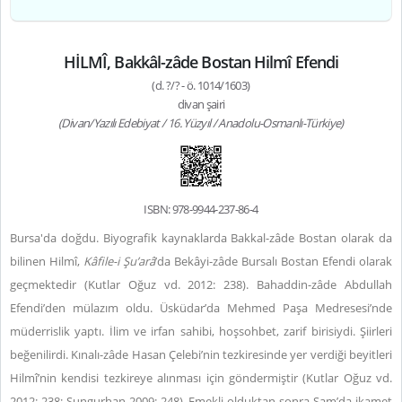
HİLMÎ, Bakkâl-zâde Bostan Hilmî Efendi
(d. ?/? - ö. 1014/1603)
divan şairi
(Divan/Yazılı Edebiyat / 16. Yüzyıl / Anadolu-Osmanlı-Türkiye)
ISBN: 978-9944-237-86-4
Bursa'da doğdu. Biyografik kaynaklarda Bakkal-zâde Bostan olarak da
bilinen Hilmî,
Kâfile-i Şu’arâ
’da Bekâyi-zâde Bursalı Bostan Efendi olarak
geçmektedir (Kutlar Oğuz vd. 2012: 238). Bahaddin-zâde Abdullah
Efendi’den mülazım oldu. Üsküdar’da Mehmed Paşa Medresesi’nde
müderrislik yaptı. İlim ve irfan sahibi, hoşsohbet, zarif birisiydi. Şiirleri
beğenilirdi. Kınalı-zâde Hasan Çelebi’nin tezkiresinde yer verdiği beyitleri
Hilmî’nin kendisi tezkireye alınması için göndermiştir (Kutlar Oğuz vd.
2012: 238; Sungurhan 2009: 248). Emekli olduktan sonra Şam’da ikamet