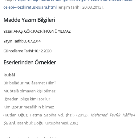
celebi---tezkiretus-suara.html
[erişim tarihi: 20.03.2013]
.
Madde Yazım Bilgileri
Yazar: ARAŞ. GÖR. KADRİ HÜSNÜ YILMAZ
Yayın Tarihi: 05.07.2014
Güncelleme Tarihi: 10.12.2020
Eserlerinden Örnekler
Rubâî
Bir belâdur mülâzemet Hilmî
Mübtelâ olmayan kişi bilmez
İğneden iplige kimi sorılur
Kimi görür mesâlihin bilmez
(Kutlar Oğuz, Fatma Sabiha vd. (hzl.) (2012).
Mehmed Tevfik Kâfile-i
Şu'arâ
. İstanbul: Doğu Kütüphanesi. 239.)