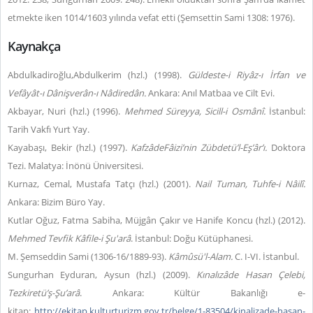
etmekte iken 1014/1603 yılında vefat etti (Şemsettin Sami 1308: 1976).
Kaynakça
Abdulkadiroğlu,Abdulkerim (hzl.) (1998).
Güldeste-i Riyâz-ı İrfan ve
Vefâyât-ı Dânişverân-ı Nâdiredân.
Ankara: Anıl Matbaa ve Cilt Evi.
Akbayar, Nuri (hzl.) (1996).
Mehmed Süreyya, Sicill-i Osmânî.
İstanbul:
Tarih Vakfı Yurt Yay.
Kayabaşı, Bekir (hzl.) (1997).
KafzâdeFâizi’nin Zübdetü’l-Eş’âr’ı.
Doktora
Tezi. Malatya: İnönü Üniversitesi.
Kurnaz, Cemal, Mustafa Tatçı (hzl.) (2001).
Nail Tuman, Tuhfe-i Nâilî
.
Ankara: Bizim Büro Yay.
Kutlar Oğuz, Fatma Sabiha, Müjgân Çakır ve Hanife Koncu (hzl.) (2012).
Mehmed Tevfik Kâfile-i Şu'arâ
. İstanbul: Doğu Kütüphanesi.
M. Şemseddin Sami (1306-16/1889-93).
Kâmûsü'l-Alam.
C. I-VI. İstanbul.
Sungurhan Eyduran, Aysun (hzl.) (2009).
Kınalızâde Hasan Çelebi,
Tezkiretü’ş-Şu’arâ
. Ankara: Kültür Bakanlığı e-
kitap:
http://ekitap.kulturturizm.gov.tr/belge/1-83504/kinalizade-hasan-