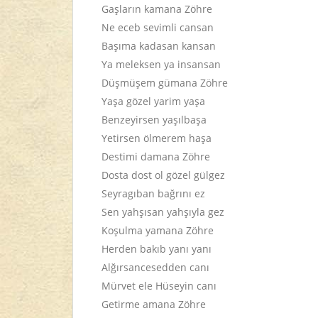
Gaşların kamana Zöhre
Ne eceb sevimli cansan
Başıma kadasan kansan
Ya meleksen ya insansan
Düşmüşem gümana Zöhre
Yaşa gözel yarim yaşa
Benzeyirsen yaşılbaşa
Yetirsen ölmerem haşa
Destimi damana Zöhre
Dosta dost ol gözel gülgez
Seyragıban bağrını ez
Sen yahşısan yahşıyla gez
Koşulma yamana Zöhre
Herden bakıb yanı yanı
Alğırsancesedden canı
Mürvet ele Hüseyin canı
Getirme amana Zöhre