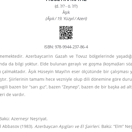
(d. ?/? - ö. ?/?)
Âşık
(Âşık / 19. Yüzyıl / Azeri)
ISBN: 978-9944-237-86-4
nmemektedir. Azerbaycan’ın Gazah ve Tovuz bölgelerinde yaşadığ
a da bilgi yoktur. Elde bulunan geraylı ve goşma (koşma)ları söz
saz) çalmaktadır. Âşık Hüseyin Mayıl’ın eser ölçütünde bir çalışması 
ıştır. Şiirlerinin tamamı hece vezniyle olup dili dönemine göre dur
sevgili bazen bir “sarı gız”, bazen “Zeynep”, bazen de bir başka ad alt
eri de vardır.
Bakü: Azerneşr Neşriyat.
il Abbasov (1983).
Azerbaycan Aşıgları ve El Şairleri
. Bakü: “Elm” Neş