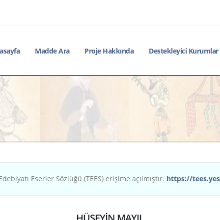
asayfa
Madde Ara
Proje Hakkında
Destekleyici Kurumlar
Edebiyatı Eserler Sözlüğü (TEES) erişime açılmıştır.
https://tees.yes
HÜSEYİN MAYIL