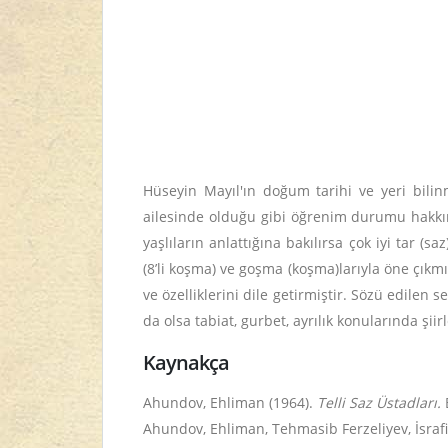
Hüseyin Mayıl'ın doğum tarihi ve yeri bili
ailesinde olduğu gibi öğrenim durumu hakkınd
yaşlıların anlattığına bakılırsa çok iyi tar (
(8’li koşma) ve goşma (koşma)larıyla öne çıkm
ve özelliklerini dile getirmiştir. Sözü edilen 
da olsa tabiat, gurbet, ayrılık konularında şiirl
Kaynakça
Ahundov, Ehliman (1964).
Telli Saz Üstadları.
Ahundov, Ehliman, Tehmasib Ferzeliyev, İsraf