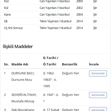
Köz
Can Yayınları / İstanbul
2000
Şiir
Kül
Can Yayınları / İstanbul
2002
Şiir
Kavis
Can Yayınları / İstanbul
2004
Şiir
Git
Tekin Yayınevi / İstanbul
2014
Şiir
Üç Artı Sonsuz
Tekin Yayınevi / İstanbul
2014
Şiir
İlişkili Maddeler
D.Tarihi /
Sn.
Madde Adı
Ö.Tarihi
Benzerlik
İncele
1
DURSUNE BACI,
d. 1962-
Doğum Yeri
Görüntüle
Dursune Aksu
1963? - ö.
1995
2
SEHERÎ/ALTINAY,
d. 1947 - ö.
Doğum Yeri
Görüntüle
Mustafa Altınay
?
3
Zeki Büyüktanır
d. 17 Şubat
Doğum Yeri
Görüntüle