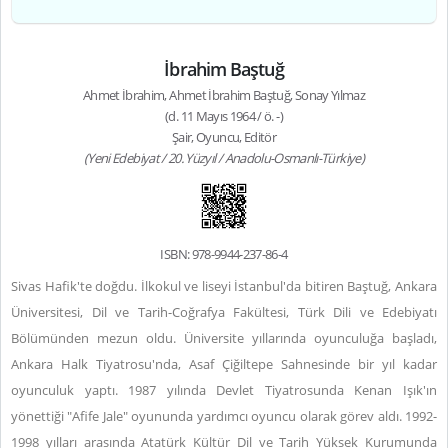
İbrahim Baştuğ
Ahmet İbrahim, Ahmet İbrahim Baştuğ, Sonay Yılmaz
(d. 11 Mayıs 1964 / ö. -)
Şair, Oyuncu, Editör
(Yeni Edebiyat / 20. Yüzyıl / Anadolu-Osmanlı-Türkiye)
ISBN: 978-9944-237-86-4
Sivas Hafik'te doğdu. İlkokul ve liseyi İstanbul'da bitiren Baştuğ, Ankara
Üniversitesi, Dil ve Tarih-Coğrafya Fakültesi, Türk Dili ve Edebiyatı
Bölümünden mezun oldu. Üniversite yıllarında oyunculuğa başladı,
Ankara Halk Tiyatrosu'nda, Asaf Çiğiltepe Sahnesinde bir yıl kadar
oyunculuk yaptı. 1987 yılında Devlet Tiyatrosunda Kenan Işık'ın
yönettiği "Afife Jale" oyununda yardımcı oyuncu olarak görev aldı. 1992-
1998 yılları arasında Atatürk Kültür Dil ve Tarih Yüksek Kurumunda