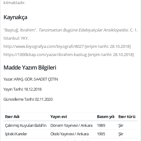
kılmaktadır.
Kaynakça
"Baştuğ, İbrahim".
Tanzimattan Bugüne Edebiyatçılar Ansiklopedisi
. C. 1.
İstanbul: YKY.
http://www.biyografya.com/biyografi/8027 [erişim tarihi: 28.10.2018]
https://1000kitap.com/yazar/ibrahim-bastug [erişim tarihi: 28.10.2018]
Madde Yazım Bilgileri
Yazar: ARAŞ. GÖR. SAADET ÇETİN
Yayın Tarihi: 18.12.2018
Güncelleme Tarihi: 02.11.2020
Eser Adı
Yayın evi
Basım yılı
Eser türü
Çalınmış Kuyuları Babil'in
Dönem Yayınevi / Ankara
1989
Şiir
İpteki Kareler
Öteki Yayınevi / Ankara
1995
Şiir