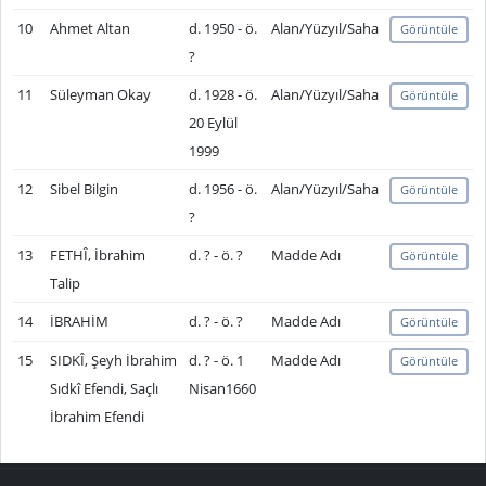
10
Ahmet Altan
d. 1950 - ö.
Alan/Yüzyıl/Saha
Görüntüle
?
11
Süleyman Okay
d. 1928 - ö.
Alan/Yüzyıl/Saha
Görüntüle
20 Eylül
1999
12
Sibel Bilgin
d. 1956 - ö.
Alan/Yüzyıl/Saha
Görüntüle
?
13
FETHÎ, İbrahim
d. ? - ö. ?
Madde Adı
Görüntüle
Talip
14
İBRAHİM
d. ? - ö. ?
Madde Adı
Görüntüle
15
SIDKÎ, Şeyh İbrahim
d. ? - ö. 1
Madde Adı
Görüntüle
Sıdkî Efendi, Saçlı
Nisan1660
İbrahim Efendi