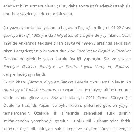
edebiyat bilim uzmanı olarak çalıştı, daha sonra istifa ederek İstanbul'a
döndü.
Atlas
dergisinde editörlük yaptı.
Şiir yazmaya ortaokul yıllarında başlayan Baştuğ'un ilk şiiri "01-02 Arası
Çevreye Bakış", 1985 yılında
Milliyet Sanat Dergisi
'nde yayımlandı. Ocak
1991'de Ankara'da tek sayı çıkan
Layka
ve 1994-95 arasında sekiz sayı
çıkan
Varoş
dergisinin kurucusudur. Yine
Edebiyat ve Eleştiri
ile
Edebiyat
Dostları
dergilerinde yayın kurulu üyeliği yapmıştır. Şiir ve yazıları
Edebiyat Dostları
,
Edebiyat ve Eleştiri
,
Layka
,
Varoş
ve
Papirüs
dergilerinde yayımlandı.
İlk şiir kitabı
Çalınmış Kuyuları Babil'in
1989'da çıktı. Kemal Sılay'ın
An
Antology of Turkish Literature
(1996) adlı eserinin biyografi bölümünün
yazılmasında görev aldı.
Köz
adlı kitabıyla 2001 Cemal Süreya Şiir
Ödülü'nü kazandı. Yaşam ve öykü ikilemi, şiirlerinde görülen yaygın
temalardandır. Özellikle ilk şiirlerinde geleneksel Türk şiirinin
imkânlarından yararlandığı görülür. Günlük dil kullanımından farklı,
kendine özgü dil buluşları şairin imge ve söylem dünyasını zengin