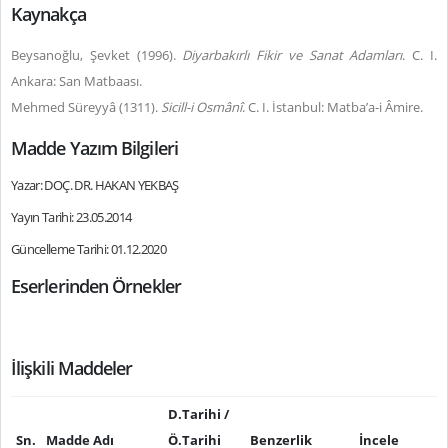
Kaynakça
Beysanoğlu, Şevket (1996).
Diyarbakırlı Fikir ve Sanat Adamları
. C. I.
Ankara: San Matbaası.
Mehmed Süreyyâ (1311).
Sicill-i Osmânî
. C. I. İstanbul: Matba’a-i Âmire.
Madde Yazım Bilgileri
Yazar: DOÇ. DR. HAKAN YEKBAŞ
Yayın Tarihi: 23.05.2014
Güncelleme Tarihi: 01.12.2020
Eserlerinden Örnekler
İlişkili Maddeler
D.Tarihi /
Sn.
Madde Adı
Ö.Tarihi
Benzerlik
İncele