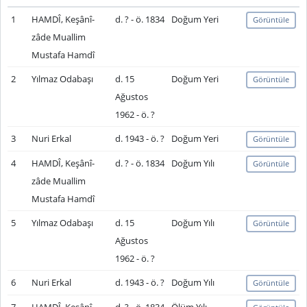
1
HAMDÎ, Keşânî-
d. ? - ö. 1834
Doğum Yeri
Görüntüle
zâde Muallim
Mustafa Hamdî
2
Yılmaz Odabaşı
d. 15
Doğum Yeri
Görüntüle
Ağustos
1962 - ö. ?
3
Nuri Erkal
d. 1943 - ö. ?
Doğum Yeri
Görüntüle
4
HAMDÎ, Keşânî-
d. ? - ö. 1834
Doğum Yılı
Görüntüle
zâde Muallim
Mustafa Hamdî
5
Yılmaz Odabaşı
d. 15
Doğum Yılı
Görüntüle
Ağustos
1962 - ö. ?
6
Nuri Erkal
d. 1943 - ö. ?
Doğum Yılı
Görüntüle