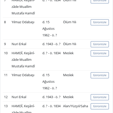
7
HAMDÎ, Keşânî-
d. ? - ö. 1834
Ölüm Yılı
Görüntüle
zâde Muallim
Mustafa Hamdî
8
Yılmaz Odabaşı
d. 15
Ölüm Yılı
Görüntüle
Ağustos
1962 - ö. ?
9
Nuri Erkal
d. 1943 - ö. ?
Ölüm Yılı
Görüntüle
10
HAMDÎ, Keşânî-
d. ? - ö. 1834
Meslek
Görüntüle
zâde Muallim
Mustafa Hamdî
11
Yılmaz Odabaşı
d. 15
Meslek
Görüntüle
Ağustos
1962 - ö. ?
12
Nuri Erkal
d. 1943 - ö. ?
Meslek
Görüntüle
13
HAMDÎ, Keşânî-
d. ? - ö. 1834
Alan/Yüzyıl/Saha
Görüntüle
zâde Muallim