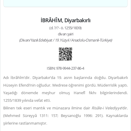
İBRÂHÎM, Diyarbakırlı
(d. ?/? - ö. 1255/1839)
divan şairi
(Divan/Yazılı Edebiyat / 19. Yüzyıl / Anadolu-Osmanlı-Türkiye)
ISBN: 978-9944-237-86-4
Adı İbrâhîm’dir. Diyarbakır’da 19. asrın başlarında doğdu. Diyarbakırlı
Hüseyin Efendi’nin oğludur. Medrese öğrenimi gördü. Müderrislik yaptı.
Yaşadığı dönemde meşhur olmuş Hanefî fıkhı bilginlerindendi.
1255/1839 yılında vefat etti.
Bilinen tek eseri mantık ve münazara ilmine dair
Risâle-i Velediyye
’dir.
(Mehmed Süreyyâ 1311: 157; Beysanoğlu 1996: 291). Kaynaklarda
şiirlerine rastlanmamıştır.