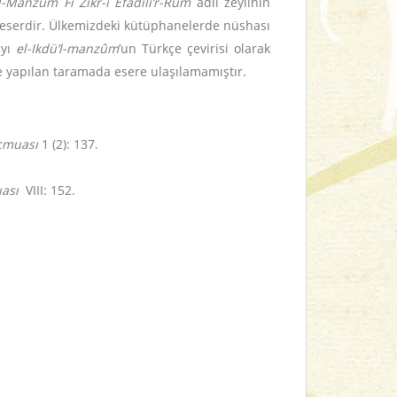
’l-Manzûm Fî Zikr-i Efâdıli’r-Rûm
adlı zeylinin
ir eserdir. Ülkemizdeki kütüphanelerde nüshası
ayı
el-Ikdü’l-manzûm
’un Türkçe çevirisi olarak
 yapılan taramada esere ulaşılamamıştır.
cmuası
1 (2): 137.
ası
VIII: 152.