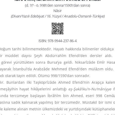
(d. ?/? - ö. 998\'den sonra/1590\'dan sonra)
Nâsir
(Divan/Yazılı Edebiyat / 16. Yüzyıl / Anadolu-Osmanlı-Türkiye)
ISBN: 978-9944-237-86-4
 Doğum tarihi bilinmemektedir. Hayatı hakkında bilinenler oldukça 
. Bir müddet dayısı Şeyh Abdürrahîm Efendi’den dersler aldı
görevi yürüttükten sonra Bursa’ya geldi. Niksarîzâde Emîr Has
amlayarak İstanbul’da Arabzâde Mehmed Efendi’den mülâzım oldu.
dı olarak tayin edildi. Ölümü 998/1590’dan sonradır.
rdır. Bunlardan ilki Taşköprîzâde Ahmed Efendi’nin Arapça kal
eşâyihin hayat hikâyelerini anlattığı
eş-Şakâ’iku’n-Nu‘mâniyye f
sında tercümeye başlayan İbrâhîm bin Ahmed, eseri 998 Cemâzi
 aslına sadık kalınarak yapılmış bir tercümedir. Müstakil bir ism
eyle kaleme alınan metnin ülkemizdeki ve yurtdışındaki kütüphanel