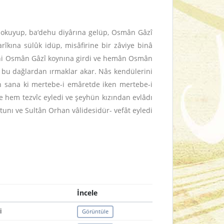
l okuyup, ba‘dehu diyârına gelüp, Osmân Gâzî
îkına sülûk idüp, misâfirine bir zâviye binâ
 dahi Osmân Gâzî koynına girdi ve hemân Osmân
a bu dağlardan ırmaklar akar. Nâs kendülerini
lsun sana ki mertebe-i emâretde iken mertebe-i
e hem tezvîc eyledi ve şeyhün kızından evlâdı
tunı ve Sultân Orhan vâlidesidür- vefât eyledi
İncele
i
Görüntüle