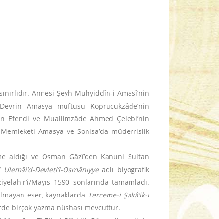
sınırlıdır. Annesi Şeyh Muhyiddîn-i Amasî’nin
. Devrin Amasya müftüsü Köprücükzâde’nin
an Efendi ve Muallimzâde Ahmed Çelebi’nin
 Memleketi Amasya ve Sonisa’da müderrislik
eme aldığı ve Osman Gâzî’den Kanuni Sultan
î Ulemâi’d-Devleti’l-Osmâniyye
adlı biyografik
yelahir’i/Mayıs 1590 sonlarında tamamladı.
i olmayan eser, kaynaklarda
Terceme-i Şakâ’ik-ı
erde birçok yazma nüshası mevcuttur.