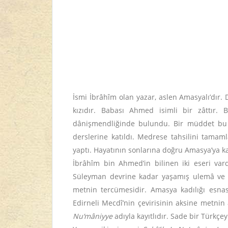
İsmi İbrâhîm olan yazar, aslen Amasyalı’dır.
kızıdır. Babası Ahmed isimli bir zâttır
dânişmendliğinde bulundu. Bir müddet bu 
derslerine katıldı. Medrese tahsilini tam
yaptı. Hayatının sonlarına doğru Amasya’ya ka
İbrâhîm bin Ahmed’in bilinen iki eseri va
Süleyman devrine kadar yaşamış ulemâ ve m
metnin tercümesidir. Amasya kadılığı esna
Edirneli Mecdî’nin çevirisinin aksine metnin
Nu‘mâniyye
adıyla kayıtlıdır. Sade bir Türkç