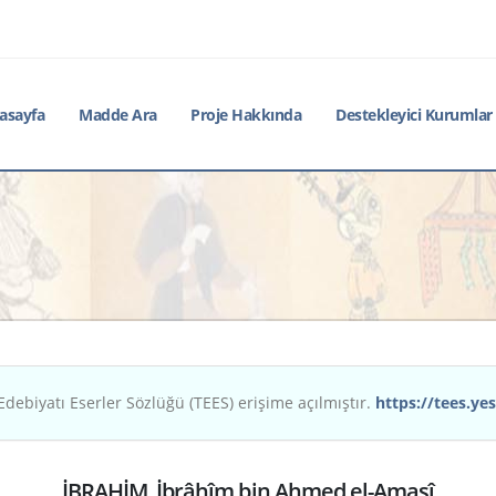
asayfa
Madde Ara
Proje Hakkında
Destekleyici Kurumlar
Edebiyatı Eserler Sözlüğü (TEES) erişime açılmıştır.
https://tees.yes
İBRAHİM, İbrâhîm bin Ahmed el-Amasî