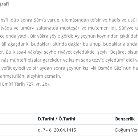
grafi
hsîl idüp sonra Şâm’a varup, ulemâsından tefsîr ve hadîs ve usû
etvâda ve umûr-ı saltanatda müsteşâr ve mü’temen idi. Sûfiyye tar
gice onda yatdı. Bir vâkı‘a şöyle gördi: Ay şeyhün koynından çıkdı
r âlî ağaçdur ki budakları altında dağlar bulunup, budaklar altınd
erler. Bu kıssa-i vâkı‘ayı şeyhe rivâyet eyledükde, şeyh “Beşâret o
nâs müntefi‘ olsalar gerekdür ve kızım sana tezvîc eyledüm” didi v
da vefât eyledi ve bir aydan sonra şeyhün kızı –ki Osmân Gâzî’nün ha
ahmetu’llâhi aleyhim ecma‘în.
i Emîrî Târîh 727, vr. 2b).
D.Tarihi / Ö.Tarihi
Benzerlik
d. ? - ö. 20.04.1415
Doğum Yer