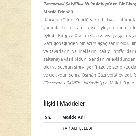
Terceme-i Şakâ’ik-ı Nu‘mâniyye
’den Bir Biyo
Monlâ Edebâlî
Karamanî’dür. Kendü yerinde ba‘z-ı ulûmı ta
yanında kurb-ı tâm tahsîl eyleyüp, umûr-ı f
eyledi. Bir gice Osmân Gâzî zâviyeye gelüp, 
Gâzî göbeğinden bir azîm ağaç zâhir oldı. Bi
ve tavarlarını ve ineklerini salup intifâ‘ id
saltanaya vâsıl oldun. Senden ve evlâdundan 
oldı ve şeyhün sinn-i şerîfi 120 ve sene 726’
ve üç aydan sonra Osmân Gâzî vefât eyledi. R
(
T
erceme-i Şakâ’ik-ı Nu‘mâniyye.
Millet Ktp. Al
İlişkili Maddeler
Sn.
Madde Adı
1
YÂR ALİ ÇELEBİ