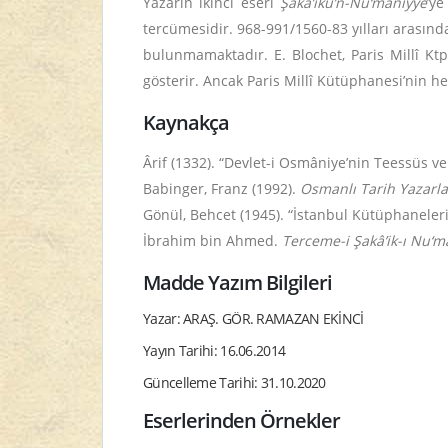
Yazarın ikinci eseri
Şakâ’iku’n-Nu‘mâniyye
’ye
tercümesidir. 968-991/1560-83 yılları arasınd
bulunmamaktadır. E. Blochet, Paris Millî Kt
gösterir. Ancak Paris Millî Kütüphanesi’nin
Kaynakça
Ârif (1332). “Devlet-i Osmâniye’nin Teessüs 
Babinger, Franz (1992).
Osmanlı Tarih Yazarlar
Gönül, Behcet (1945). “İstanbul Kütüphaneleri
İbrahim bin Ahmed.
Terceme-i Şakâ’ik-ı Nu‘m
Madde Yazım Bilgileri
Yazar: ARAŞ. GÖR. RAMAZAN EKİNCİ
Yayın Tarihi: 16.06.2014
Güncelleme Tarihi: 31.10.2020
Eserlerinden Örnekler