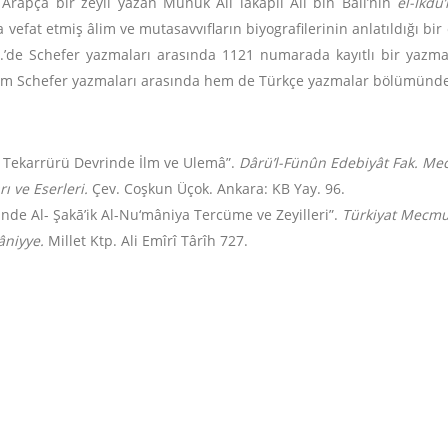
 Arapça bir zeyil yazan Munuk Ali lakaplı Ali bin Bâlî’nin
el-Ikdü
a vefat etmiş âlim ve mutasavvıfların biyografilerinin anlatıldığı b
p.’de Schefer yazmaları arasında 1121 numarada kayıtlı bir yazm
 hem Schefer yazmaları arasında hem de Türkçe yazmalar bölümünde
ve Tekarrürü Devrinde İlm ve Ulemâ”.
Dârü’l-Fünûn Edebiyât Fak. Me
ı ve Eserleri.
Çev. Coşkun Üçok. Ankara: KB Yay. 96.
nde Al- Şakā’ik Al-Nu‘mâniya Tercüme ve Zeyilleri”.
Türkiyat Mecmu
âniyye.
Millet Ktp. Ali Emîrî Târîh 727.