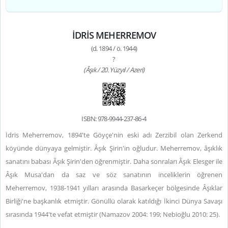
İDRİS MEHERREMOV
(d. 1894 / ö. 1944)
?
(Âşık / 20. Yüzyıl / Azeri)
ISBN: 978-9944-237-86-4
İdris Meherremov, 1894'te Göyçe'nin eski adı Zerzibil olan Zerkend
köyünde dünyaya gelmiştir. Âşık Şirin'in oğludur. Meherremov, âşıklık
sanatını babası Âşık Şirin'den öğrenmiştir. Daha sonraları Âşık Elesger ile
Âşık Musa'dan da saz ve söz sanatının inceliklerin öğrenen
Meherremov, 1938-1941 yılları arasında Basarkeçer bölgesinde Âşıklar
Birliği'ne başkanlık etmiştir. Gönüllü olarak katıldığı İkinci Dünya Savaşı
sırasında 1944'te vefat etmiştir (Namazov 2004: 199; Nebioğlu 2010: 25).