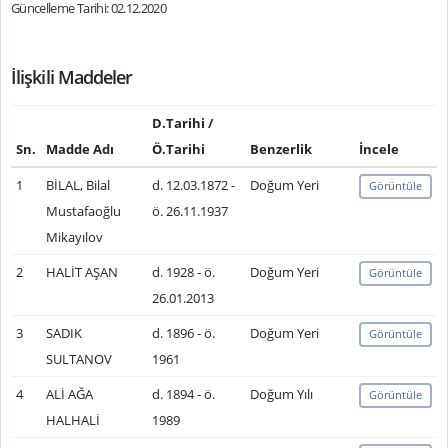
Güncelleme Tarihi: 02.12.2020
İlişkili Maddeler
D.Tarihi /
Sn.
Madde Adı
Ö.Tarihi
Benzerlik
İncele
1
BİLAL, Bilal
d. 12.03.1872 -
Doğum Yeri
Görüntüle
Mustafaoğlu
ö. 26.11.1937
Mikayılov
2
HALİT AŞAN
d. 1928 - ö.
Doğum Yeri
Görüntüle
26.01.2013
3
SADIK
d. 1896 - ö.
Doğum Yeri
Görüntüle
SULTANOV
1961
4
ALİ AĞA
d. 1894 - ö.
Doğum Yılı
Görüntüle
HALHALİ
1989