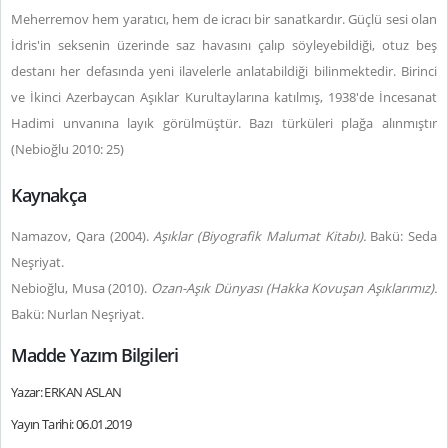
Meherremov hem yaratıcı, hem de icracı bir sanatkardır. Güçlü sesi olan
İdris'in seksenin üzerinde saz havasını çalıp söyleyebildiği, otuz beş
destanı her defasında yeni ilavelerle anlatabildiği bilinmektedir. Birinci
ve İkinci Azerbaycan Aşıklar Kurultaylarına katılmış, 1938'de İncesanat
Hadimi unvanına layık görülmüştür. Bazı türküleri plağa alınmıştır
(Nebioğlu 2010: 25)
Kaynakça
Namazov, Qara (2004).
Aşıklar (Biyografik Malumat Kitabı).
Bakü: Seda
Neşriyat.
Nebioğlu, Musa (2010).
Ozan-Aşık Dünyası (Hakka Kovuşan Aşıklarımız).
Bakü: Nurlan Neşriyat.
Madde Yazım Bilgileri
Yazar: ERKAN ASLAN
Yayın Tarihi: 06.01.2019