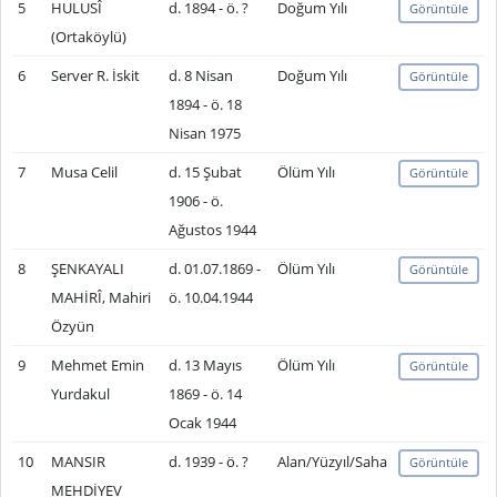
5
HULUSÎ
d. 1894 - ö. ?
Doğum Yılı
Görüntüle
(Ortaköylü)
6
Server R. İskit
d. 8 Nisan
Doğum Yılı
Görüntüle
1894 - ö. 18
Nisan 1975
7
Musa Celil
d. 15 Şubat
Ölüm Yılı
Görüntüle
1906 - ö.
Ağustos 1944
8
ŞENKAYALI
d. 01.07.1869 -
Ölüm Yılı
Görüntüle
MAHİRÎ, Mahiri
ö. 10.04.1944
Özyün
9
Mehmet Emin
d. 13 Mayıs
Ölüm Yılı
Görüntüle
Yurdakul
1869 - ö. 14
Ocak 1944
10
MANSIR
d. 1939 - ö. ?
Alan/Yüzyıl/Saha
Görüntüle
MEHDİYEV