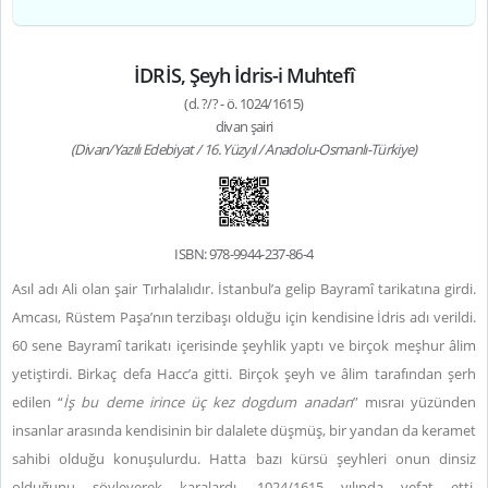
İDRİS, Şeyh İdris-i Muhtefî
(d. ?/? - ö. 1024/1615)
divan şairi
(Divan/Yazılı Edebiyat / 16. Yüzyıl / Anadolu-Osmanlı-Türkiye)
ISBN: 978-9944-237-86-4
Asıl adı Ali olan şair Tırhalalıdır. İstanbul’a gelip Bayramî tarikatına girdi.
Amcası, Rüstem Paşa’nın terzibaşı olduğu için kendisine İdris adı verildi.
60 sene Bayramî tarikatı içerisinde şeyhlik yaptı ve birçok meşhur âlim
yetiştirdi. Birkaç defa Hacc’a gitti. Birçok şeyh ve âlim tarafından şerh
edilen “
İş bu deme irince üç kez dogdum anadan
” mısraı yüzünden
insanlar arasında kendisinin bir dalalete düşmüş, bir yandan da keramet
sahibi olduğu konuşulurdu. Hatta bazı kürsü şeyhleri onun dinsiz
olduğunu söyleyerek karalardı. 1024/1615 yılında vefat etti.