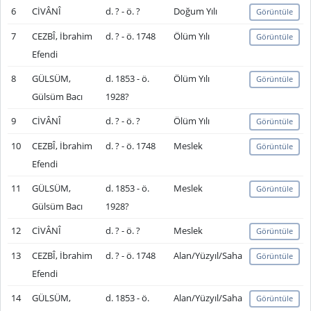
6
CİVÂNÎ
d. ? - ö. ?
Doğum Yılı
Görüntüle
7
CEZBÎ, İbrahim
d. ? - ö. 1748
Ölüm Yılı
Görüntüle
Efendi
8
GÜLSÜM,
d. 1853 - ö.
Ölüm Yılı
Görüntüle
Gülsüm Bacı
1928?
9
CİVÂNÎ
d. ? - ö. ?
Ölüm Yılı
Görüntüle
10
CEZBÎ, İbrahim
d. ? - ö. 1748
Meslek
Görüntüle
Efendi
11
GÜLSÜM,
d. 1853 - ö.
Meslek
Görüntüle
Gülsüm Bacı
1928?
12
CİVÂNÎ
d. ? - ö. ?
Meslek
Görüntüle
13
CEZBÎ, İbrahim
d. ? - ö. 1748
Alan/Yüzyıl/Saha
Görüntüle
Efendi
14
GÜLSÜM,
d. 1853 - ö.
Alan/Yüzyıl/Saha
Görüntüle