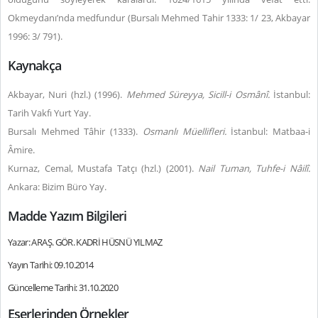
Okmeydanı’nda medfundur (Bursalı Mehmed Tahir 1333: 1/ 23, Akbayar
1996: 3/ 791).
Kaynakça
Akbayar, Nuri (hzl.) (1996).
Mehmed Süreyya, Sicill-i Osmânî.
İstanbul:
Tarih Vakfı Yurt Yay.
Bursalı Mehmed Tâhir (1333).
Osmanlı Müellifleri.
İstanbul: Matbaa-i
Âmire.
Kurnaz, Cemal, Mustafa Tatçı (hzl.) (2001).
Nail Tuman, Tuhfe-i Nâilî
.
Ankara: Bizim Büro Yay.
Madde Yazım Bilgileri
Yazar: ARAŞ. GÖR. KADRİ HÜSNÜ YILMAZ
Yayın Tarihi: 09.10.2014
Güncelleme Tarihi: 31.10.2020
Eserlerinden Örnekler