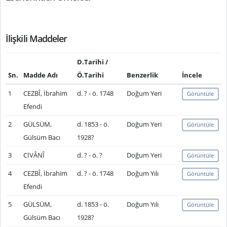
İlişkili Maddeler
D.Tarihi /
Sn.
Madde Adı
Ö.Tarihi
Benzerlik
İncele
1
CEZBÎ, İbrahim
d. ? - ö. 1748
Doğum Yeri
Görüntüle
Efendi
2
GÜLSÜM,
d. 1853 - ö.
Doğum Yeri
Görüntüle
Gülsüm Bacı
1928?
3
CİVÂNÎ
d. ? - ö. ?
Doğum Yeri
Görüntüle
4
CEZBÎ, İbrahim
d. ? - ö. 1748
Doğum Yılı
Görüntüle
Efendi
5
GÜLSÜM,
d. 1853 - ö.
Doğum Yılı
Görüntüle
Gülsüm Bacı
1928?