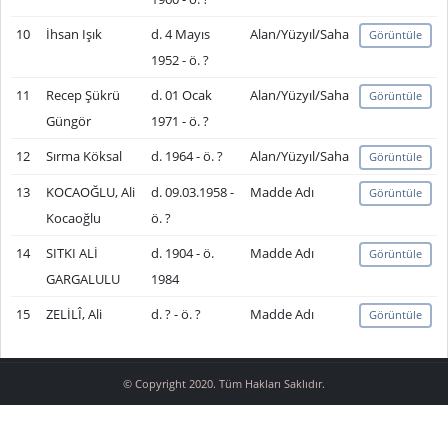
10
İhsan Işık
d. 4 Mayıs
Alan/Yüzyıl/Saha
Görüntüle
1952 - ö. ?
11
Recep Şükrü
d. 01 Ocak
Alan/Yüzyıl/Saha
Görüntüle
Güngör
1971 - ö. ?
12
Sırma Köksal
d. 1964 - ö. ?
Alan/Yüzyıl/Saha
Görüntüle
13
KOCAOĞLU, Ali
d. 09.03.1958 -
Madde Adı
Görüntüle
Kocaoğlu
ö. ?
14
SITKI ALİ
d. 1904 - ö.
Madde Adı
Görüntüle
GARGALULU
1984
15
ZELİLÎ, Ali
d. ? - ö. ?
Madde Adı
Görüntüle
© Copyright 2020. Tüm Hakları Saklıdır.