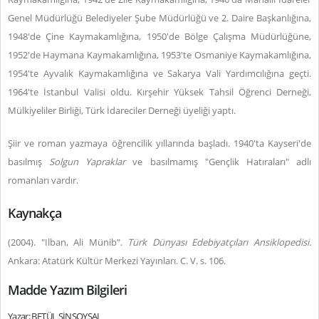
Genel Müdürlüğü Belediyeler Şube Müdürlüğü ve 2. Daire Başkanlığına,
1948'de Çine Kaymakamlığına, 1950'de Bölge Çalışma Müdürlüğüne,
1952'de Haymana Kaymakamlığına, 1953'te Osmaniye Kaymakamlığına,
1954'te Ayvalık Kaymakamlığına ve Sakarya Vali Yardımcılığına geçti.
1964'te İstanbul Valisi oldu. Kırşehir Yüksek Tahsil Öğrenci Derneği,
Mülkiyeliler Birliği, Türk İdareciler Derneği üyeliği yaptı.
Şiir ve roman yazmaya öğrencilik yıllarında başladı. 1940'ta Kayseri'de
basılmış
Solgun Yapraklar
ve basılmamış "Gençlik Hatıraları" adlı
romanları vardır.
Kaynakça
(2004). "Ilban, Ali Münib".
Türk Dünyası Edebiyatçıları Ansiklopedisi.
Ankara: Atatürk Kültür Merkezi Yayınları. C. V. s. 106.
Madde Yazım Bilgileri
Yazar: BETÜL SİNSOYSAL