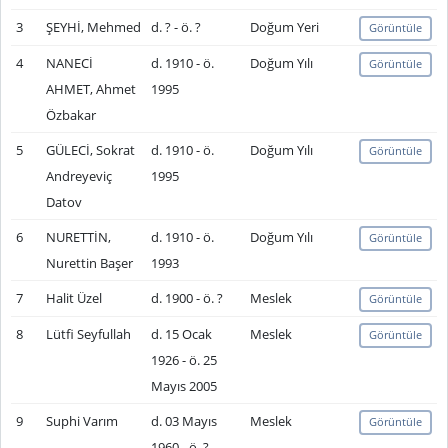
3
ŞEYHİ, Mehmed
d. ? - ö. ?
Doğum Yeri
Görüntüle
4
NANECİ
d. 1910 - ö.
Doğum Yılı
Görüntüle
AHMET, Ahmet
1995
Özbakar
5
GÜLECİ, Sokrat
d. 1910 - ö.
Doğum Yılı
Görüntüle
Andreyeviç
1995
Datov
6
NURETTİN,
d. 1910 - ö.
Doğum Yılı
Görüntüle
Nurettin Başer
1993
7
Halit Üzel
d. 1900 - ö. ?
Meslek
Görüntüle
8
Lütfi Seyfullah
d. 15 Ocak
Meslek
Görüntüle
1926 - ö. 25
Mayıs 2005
9
Suphi Varım
d. 03 Mayıs
Meslek
Görüntüle
1960 - ö. ?