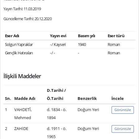
Yayın Tarihi: 11.03.2019
Güncelleme Tarihi: 20.12.2020
Eser Adı
Yayın evi
Basım yılı
Eser türü
Solgun Yapraklar
- / Kayseri
1940
Roman
Gençlik Hatıraları
- / -
-
Roman
İlişkili Maddeler
D.Tarihi /
Sn.
Madde Adı
Ö.Tarihi
Benzerlik
İncele
1
VAHDETÎ,
d. 1834 - ö.
Doğum Yeri
Görüntüle
Mehmed
1894
2
ZAHİDE
d. 1911 - ö.
Doğum Yeri
Görüntüle
1965