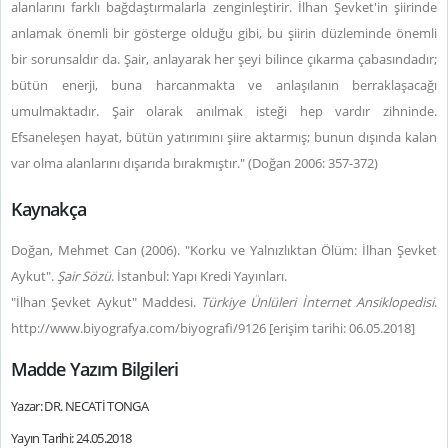
alanlarını farklı bağdaştırmalarla zenginleştirir. İlhan Şevket'in şiirinde
anlamak önemli bir gösterge olduğu gibi, bu şiirin düzleminde önemli
bir sorunsaldır da. Şair, anlayarak her şeyi bilince çıkarma çabasındadır;
bütün enerji, buna harcanmakta ve anlaşılanın berraklaşacağı
umulmaktadır. Şair olarak anılmak isteği hep vardır zihninde.
Efsaneleşen hayat, bütün yatırımını şiire aktarmış; bunun dışında kalan
var olma alanlarını dışarıda bırakmıştır." (Doğan 2006: 357-372)
Kaynakça
Doğan, Mehmet Can (2006). "Korku ve Yalnızlıktan Ölüm: İlhan Şevket
Aykut".
Şair Sözü
. İstanbul: Yapı Kredi Yayınları.
"İlhan Şevket Aykut" Maddesi.
Türkiye Ünlüleri İnternet Ansiklopedisi
.
http://www.biyografya.com/biyografi/9126 [erişim tarihi: 06.05.2018]
Madde Yazım Bilgileri
Yazar: DR. NECATİ TONGA
Yayın Tarihi: 24.05.2018