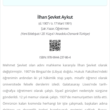
İlhan Şevket Aykut
(d. 1907 / ö. 17 Mart 1991)
Şair, Yazar, Öğretmen
(Yeni Edebiyat / 20. Yüzyıl / Anadolu-Osmanlı-Türkiye)
ISBN: 978-9944-237-86-4
Mehmet Şevket olan adını mahkeme kararıyla İlhan Şevket olarak
değiştirmiştir. 1907'de Bingazi'de (Libya) doğdu. Hukuk Fakültesi'ndeki
öğrenimin ardından iki yıl hâkimlik stajı yaptı, misafir öğrenci olarak
üniversitede felsefe derslerini izledi. Galatasaray Lisesi'nde tarih-
coğrafya öğretmeni olarak çalıştı. Siyasî görüşleri nedeniyle sürgüne
gönderildi. 12 yıl memur olarak çalıştı. 1937'de memuriyetten istifa etti.
Ömrünün kalan kısmında herhangi bir işte çalışmadı, başkaları adına
doktora ve doçentlik tezleri hazırlayarak geçimini sağladı. Rusça,