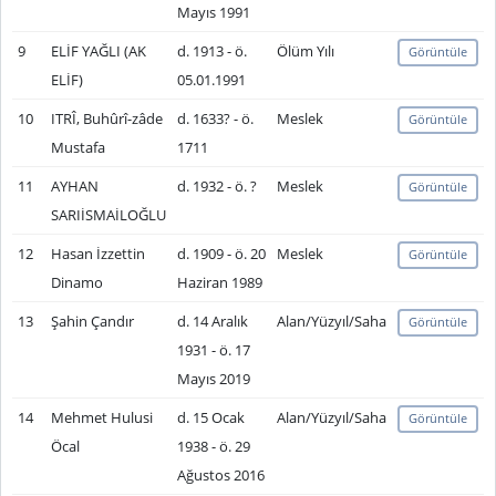
Mayıs 1991
9
ELİF YAĞLI (AK
d. 1913 - ö.
Ölüm Yılı
Görüntüle
ELİF)
05.01.1991
10
ITRÎ, Buhûrî-zâde
d. 1633? - ö.
Meslek
Görüntüle
Mustafa
1711
11
AYHAN
d. 1932 - ö. ?
Meslek
Görüntüle
SARIİSMAİLOĞLU
12
Hasan İzzettin
d. 1909 - ö. 20
Meslek
Görüntüle
Dinamo
Haziran 1989
13
Şahin Çandır
d. 14 Aralık
Alan/Yüzyıl/Saha
Görüntüle
1931 - ö. 17
Mayıs 2019
14
Mehmet Hulusi
d. 15 Ocak
Alan/Yüzyıl/Saha
Görüntüle
Öcal
1938 - ö. 29
Ağustos 2016