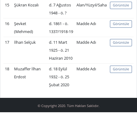
15
Şükran Kozalı
d. 7 Ağustos
Alan/Yüzyıl/Saha
Görüntüle
1948 - ö. ?
16
Şevket
d. 1861 - ö.
Madde Adı
Görüntüle
(Mehmed)
1337/1918-19
17
İlhan Selçuk
d. 11 Mart
Madde Adı
Görüntüle
1925 - ö. 21
Haziran 2010
18
Muzaffer İlhan
d. 18 Eylül
Madde Adı
Görüntüle
Erdost
1932 - ö. 25
Şubat 2020
© Copyright 2020. Tüm Hakları Saklıdır.