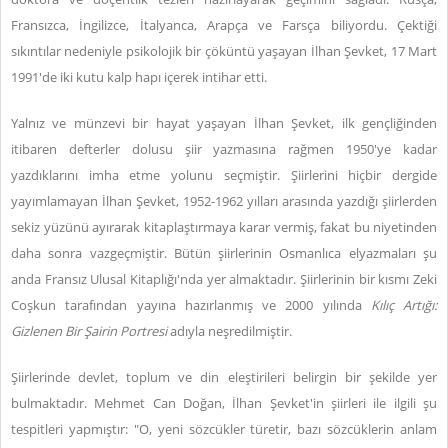
Fransızca, İngilizce, İtalyanca, Arapça ve Farsça biliyordu. Çektiği
sıkıntılar nedeniyle psikolojik bir çöküntü yaşayan İlhan Şevket, 17 Mart
1991'de iki kutu kalp hapı içerek intihar etti.
Yalnız ve münzevi bir hayat yaşayan İlhan Şevket, ilk gençliğinden
itibaren defterler dolusu şiir yazmasına rağmen 1950'ye kadar
yazdıklarını imha etme yolunu seçmiştir. Şiirlerini hiçbir dergide
yayımlamayan İlhan Şevket, 1952-1962 yılları arasında yazdığı şiirlerden
sekiz yüzünü ayırarak kitaplaştırmaya karar vermiş, fakat bu niyetinden
daha sonra vazgeçmiştir. Bütün şiirlerinin Osmanlıca elyazmaları şu
anda Fransız Ulusal Kitaplığı'nda yer almaktadır. Şiirlerinin bir kısmı Zeki
Coşkun tarafından yayına hazırlanmış ve 2000 yılında
Kılıç Artığı:
Gizlenen Bir Şairin Portresi
adıyla neşredilmiştir.
Şiirlerinde devlet, toplum ve din eleştirileri belirgin bir şekilde yer
bulmaktadır. Mehmet Can Doğan, İlhan Şevket'in şiirleri ile ilgili şu
tespitleri yapmıştır: "O, yeni sözcükler türetir, bazı sözcüklerin anlam