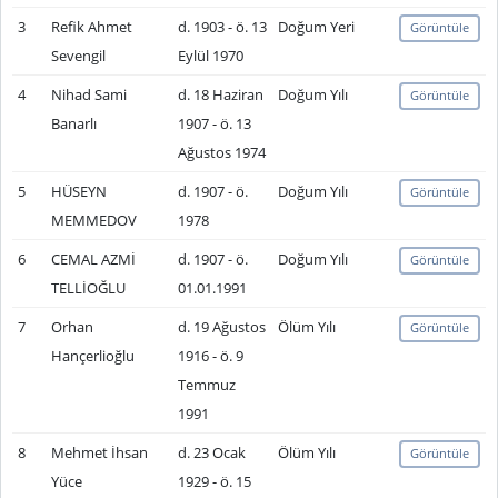
3
Refik Ahmet
d. 1903 - ö. 13
Doğum Yeri
Görüntüle
Sevengil
Eylül 1970
4
Nihad Sami
d. 18 Haziran
Doğum Yılı
Görüntüle
Banarlı
1907 - ö. 13
Ağustos 1974
5
HÜSEYN
d. 1907 - ö.
Doğum Yılı
Görüntüle
MEMMEDOV
1978
6
CEMAL AZMİ
d. 1907 - ö.
Doğum Yılı
Görüntüle
TELLİOĞLU
01.01.1991
7
Orhan
d. 19 Ağustos
Ölüm Yılı
Görüntüle
Hançerlioğlu
1916 - ö. 9
Temmuz
1991
8
Mehmet İhsan
d. 23 Ocak
Ölüm Yılı
Görüntüle
Yüce
1929 - ö. 15