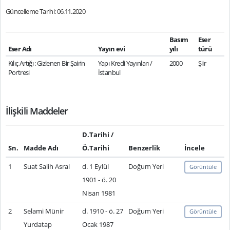
Güncelleme Tarihi: 06.11.2020
Basım
Eser
Eser Adı
Yayın evi
yılı
türü
Kılıç Artığı : Gizlenen Bir Şairin
Yapı Kredi Yayınları /
2000
Şiir
Portresi
İstanbul
İlişkili Maddeler
D.Tarihi /
Sn.
Madde Adı
Ö.Tarihi
Benzerlik
İncele
1
Suat Salih Asral
d. 1 Eylül
Doğum Yeri
Görüntüle
1901 - ö. 20
Nisan 1981
2
Selami Münir
d. 1910 - ö. 27
Doğum Yeri
Görüntüle
Yurdatap
Ocak 1987