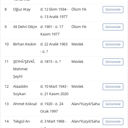
8
Oğuz Atay
d. 12 Ekim 1934 -
Ölüm Yılı
Görüntüle
ö. 13 Aralık 1977
9
Ali Dehri Dilçin
d. 1901 - ö. 17
Ölüm Yılı
Görüntüle
Kasım 1977
10
Birhan Keskin
d. 22 Aralık 1963
Meslek
Görüntüle
- ö. ?
11
ŞEYHÎ/ŞEVKÎ,
d. 1815 - ö. ?
Meslek
Görüntüle
Mehmet
Şeyhî
12
Alaaddin
d. 10 Mart 1943 -
Meslek
Görüntüle
Soykan
ö. 21 Kasım 2020
13
Ahmet Köksal
d. 1920 - ö. 24
Alan/Yüzyıl/Saha
Görüntüle
Ocak 1997
14
Tekgül Arı
d. 3 Mart 1968 -
Alan/Yüzyıl/Saha
Görüntüle