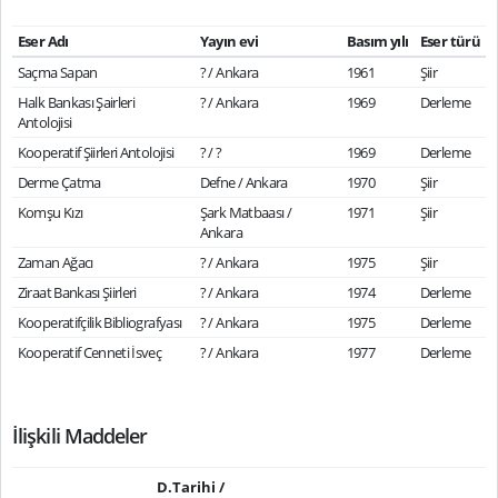
Eser Adı
Yayın evi
Basım yılı
Eser türü
Saçma Sapan
? / Ankara
1961
Şiir
Halk Bankası Şairleri
? / Ankara
1969
Derleme
Antolojisi
Kooperatif Şiirleri Antolojisi
? / ?
1969
Derleme
Derme Çatma
Defne / Ankara
1970
Şiir
Komşu Kızı
Şark Matbaası /
1971
Şiir
Ankara
Zaman Ağacı
? / Ankara
1975
Şiir
Ziraat Bankası Şiirleri
? / Ankara
1974
Derleme
Kooperatifçilik Bibliografyası
? / Ankara
1975
Derleme
Kooperatif Cenneti İsveç
? / Ankara
1977
Derleme
İlişkili Maddeler
D.Tarihi /