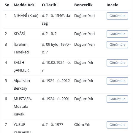
Sn.
Madde Adı
Ö.Tarihi
Benzerlik
İncele
1
NİHÂNÎ (Kadı)
d. ? - ö. 1546\'da
Doğum Yeri
Görüntüle
sağ
2
KIYÂSÎ
d. ? - ö. ?
Doğum Yeri
Görüntüle
3
İbrahim
d. 09 Eylül 1970 -
Doğum Yeri
Görüntüle
Tenekeci
ö. ?
4
SALİH
d. 10.02.1924 - ö.
Doğum Yılı
Görüntüle
ŞANLIER
?
5
Alparslan
d. 1924 - ö. 2012
Doğum Yılı
Görüntüle
Berktay
6
MUSTAFA,
d. 1924 - ö. 2001
Doğum Yılı
Görüntüle
Mustafa
Kavak
7
YUSUF
d. ? - ö. 1977
Ölüm Yılı
Görüntüle
YERGANLI