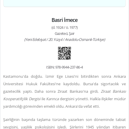
Basri İmece
(d. 1924 / ö. 1977)
Gazeteci, Şair
(Yeni Edebiyat / 20. Yüzyıl / Anadolu-Osmanlı-Türkiye)
ISBN: 978-9944-237-86-4
Kastamonu'da doğdu. İzmir Ege Lisesi'ni bitirdikten sonra Ankara
Üniversitesi Hukuk Fakültesi'ne kaydoldu. Bursa'da sigortacılık ve
gazetecilik yaptı. Daha sonra Ziraat Bankası'na girdi,
Ziraat Bankası
Kooperatifçilik Dergisi
ile
Karınca
dergisini yönetti. Halkla ilişkiler müdür
yardımcılığı görevinden emekli oldu. Ankara'da vefat etti.
Şairliğinin başında taşlama türünde yazarken son döneminde tabiat
sevgisini, yaşlılık psikolojisini işledi. Şiirlerini 1945 yılından itibaren