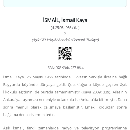
İSMAİL, İsmail Kaya
(d. 25.05.1956 / ö. -)
?
(Âşık / 20. Yüzyıl / Anadolu-Osmanlı-Türkiye)
ISBN: 978-9944-237-86-4
İsmail Kaya,
25 Mayıs 1956 tarihinde
Sivas'ın Şarkışla ilçesine bağlı
Beyyurdu köyünde dünyaya geldi. Çocukluğunu köyde geçiren âşık
İlkokulu eğitimini de burada tamamlamıştır (Kaya 2009: 339). Ailesinin
Ankara'ya taşınması nedeniyle ortaokulu ise Ankara'da bitirmiştir. Daha
sonra memur olarak çalışmaya başlamıştır. Emekli olduktan sonra
bağlama dersleri vermektedir.
Âşık İsmail, farklı zamanlarda radyo ve televizyon programlarına