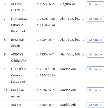
6
ADEVİYE
d. 1950 - ö. ?
Doğum Yılı
Görüntüle
ÖZERTÜRK
7
HÜROĞLU,
d. 26.01.1938 -
Alan/Yüzyıl/Saha
Görüntüle
Cumhur
ö. 11.04.2014
Karabulut
8
BAKİ, Baki
d. 1934 - ö. ?
Alan/Yüzyıl/Saha
Görüntüle
Arslan
9
ADEVİYE
d. 1950 - ö. ?
Alan/Yüzyıl/Saha
Görüntüle
ÖZERTÜRK
10
HÜROĞLU,
d. 26.01.1938 -
Madde Adı
Görüntüle
Cumhur
ö. 11.04.2014
Karabulut
11
BAKİ, Baki
d. 1934 - ö. ?
Madde Adı
Görüntüle
Arslan
12
ADEVİYE
d. 1950 - ö. ?
Madde Adı
Görüntüle