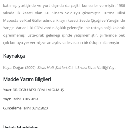
katılmış, yurtiçinde ve yurt dışında da çeşitli konserler vermiştir. 1986
yılında ilk kaseti olan Gül Sinem Soldu'yu çıkarmıştır. Tutma Dilini
Mapusta ve Kızıl Güller adında iki ayrı kaseti; Sevda Çiçeği ve Yüreğimde
Yangın Var adlı iki CD'si vardır.
Âşıklık geleneğini bir ustaya bağlı kalarak
öğrenmemiş; usta-çırak geleneği içinde yetişmemiştir. Şiirlerinde pek
çok konuya yer vermiş ve anlaşılır, sade ve akıcı bir üslup kullanmıştır.
Kaynakça
Kaya, Doğan (2009).
Sivas Halk Şairleri.
C. III. Sivas: Sivas Valiliği Yay.
Madde Yazım Bilgileri
Yazar: DR. ÖĞR. ÜYESİ İBRAHİM GÜMÜŞ
Yayın Tarihi: 30.06.2019
Güncelleme Tarihi: 08.12.2020
İlişkili Maddeler