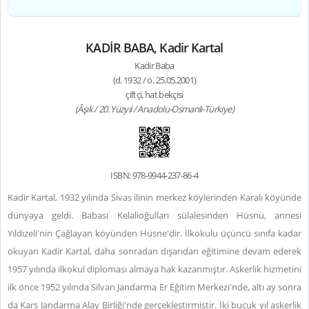
KADİR BABA, Kadir Kartal
Kadir Baba
(d. 1932 / ö. 25.05.2001)
çiftçi, hat bekçisi
(Âşık / 20. Yüzyıl / Anadolu-Osmanlı-Türkiye)
ISBN: 978-9944-237-86-4
Kadir Kartal, 1932 yılında Sivas ilinin merkez köylerinden Karalı köyünde
dünyaya geldi. Babası Kelalioğulları sülalesinden Hüsnü, annesi
Yıldızeli'nin Çağlayan köyünden Hüsne'dir. İlkokulu üçüncü sınıfa kadar
okuyan Kadir Kartal, daha sonradan dışarıdan eğitimine devam ederek
1957 yılında ilkokul diploması almaya hak kazanmıştır. Askerlik hizmetini
ilk önce 1952 yılında Silvan Jandarma Er Eğitim Merkezi'nde, altı ay sonra
da Kars Jandarma Alay Birliği'nde gerçekleştirmiştir. İki buçuk yıl askerlik