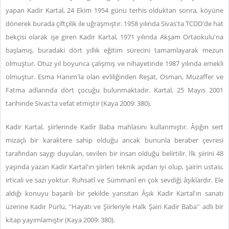
yapan Kadir Kartal, 24 Ekim 1954 günü terhis olduktan sonra, köyüne
dönerek burada çiftçilik ile uğraşmıştır. 1958 yılında Sivas'ta TCDD'de hat
bekçisi olarak işe giren Kadir Kartal, 1971 yılında Akşam Ortaokulu'na
başlamış, buradaki dört yıllık eğitim sürecini tamamlayarak mezun
olmuştur. Otuz yıl boyunca çalışmış ve nihayetinde 1987 yılında emekli
olmuştur. Esma Hanım'la olan evliliğinden Reşat, Osman, Muzaffer ve
Fatma adlarında dört çocuğu bulunmaktadır. Kartal, 25 Mayıs 2001
tarihinde Sivas'ta vefat etmiştir (Kaya 2009: 380).
Kadir Kartal, şiirlerinde Kadir Baba mahlasını kullanmıştır. Âşığın sert
mizaçlı bir karaktere sahip olduğu ancak bununla beraber çevresi
tarafından saygı duyulan, sevilen bir insan olduğu belirtilir. İlk şiirini 48
yaşında yazan Kadir Kartal'ın şiirleri teknik açıdan iyi olup, şairin ustası,
irticali ve sazı yoktur. Ruhsatî ve Sümmanî en çok sevdiği âşıklardır. Ele
aldığı konuyu başarılı bir şekilde yansıtan Âşık Kadir Kartal'ın sanatı
üzerine Kadir Pürlü, ''Hayatı ve Şiirleriyle Halk Şairi Kadir Baba'' adlı bir
kitap yayımlamıştır (Kaya 2009: 380).