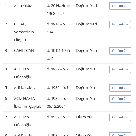
1
Alim Yıldız
d. 26 Haziran
Doğum Yeri
Görüntüle
1968 - ö. ?
2
CELAL,
d. 1916 - ö.
Doğum Yeri
Görüntüle
Şemseddin
1943
Elioğlu
3
CAHİT CAN
d. 10.04.1955 -
Doğum Yeri
Görüntüle
ö. ?
4
A. Turan
d. 1932 - ö. ?
Doğum Yılı
Görüntüle
Oflazoğlu
5
Arif Karakoç
d. 1932 - ö. ?
Doğum Yılı
Görüntüle
6
ACİZ HAFIZ,
d. 1932 - ö.
Doğum Yılı
Görüntüle
İbrahim Çaylak
06.12.2004
7
A. Turan
d. 1932 - ö. ?
Ölüm Yılı
Görüntüle
Oflazoğlu
8
Arif Karakoç
d. 1932 - ö. ?
Ölüm Yılı
Görüntüle