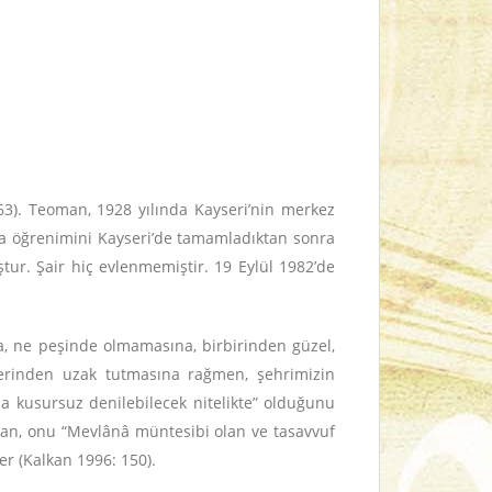
163). Teoman, 1928 yılında Kayseri’nin merkez
rta öğrenimini Kayseri’de tamamladıktan sonra
tur. Şair hiç evlenmemiştir. 19 Eylül 1982’de
da, ne peşinde olmamasına, birbirinden güzel,
lerinden uzak tutmasına rağmen, şehrimizin
n da kusursuz denilebilecek nitelikte” olduğunu
kan, onu “Mevlânâ müntesibi olan ve tasavvuf
er (Kalkan 1996: 150).