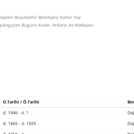
Kayseri Büyükşehir Belediyesi Kültür Yay.
Başlangıçtan Bugüne Kadar.
Ankara: As Matbaası.
D.Tarihi / Ö.Tarihi
Ben
d. 1946 - ö. ?
Do
d. 1865 - ö. 1929
Do