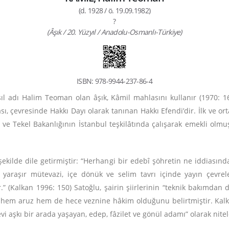
(d. 1928 / ö. 19.09.1982)
?
(Âşık / 20. Yüzyıl / Anadolu-Osmanlı-Türkiye)
ISBN: 978-9944-237-86-4
sıl adı Halim Teoman olan âşık, Kâmil mahlasını kullanır (1970: 
ı, çevresinde Hakkı Dayı olarak tanınan Hakkı Efendi’dir. İlk ve o
ve Tekel Bakanlığının İstanbul teşkilâtında çalışarak emekli olmuş
 şekilde dile getirmiştir: “Herhangi bir edebî şöhretin ne iddiasın
 yaraşır mütevazi, içe dönük ve selim tavrı içinde yayın çevre
ir.” (Kalkan 1996: 150) Satoğlu, şairin şiirlerinin “teknik bakımda
n hem aruz hem de hece veznine hâkim olduğunu belirtmiştir. Kal
 aşkı bir arada yaşayan, edep, fâzilet ve gönül adamı” olarak nitel