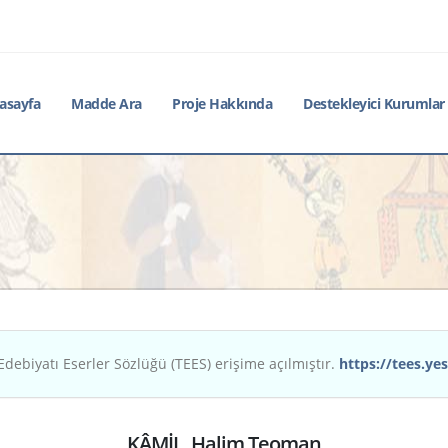
asayfa
Madde Ara
Proje Hakkında
Destekleyici Kurumlar
Edebiyatı Eserler Sözlüğü (TEES) erişime açılmıştır.
https://tees.yes
KÂMİL, Halim Teoman