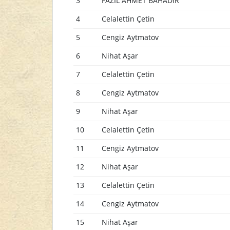
3
FAZIL AHMET BAHADIR
4
Celalettin Çetin
5
Cengiz Aytmatov
6
Nihat Aşar
7
Celalettin Çetin
8
Cengiz Aytmatov
9
Nihat Aşar
10
Celalettin Çetin
11
Cengiz Aytmatov
12
Nihat Aşar
13
Celalettin Çetin
14
Cengiz Aytmatov
15
Nihat Aşar