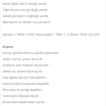
Karac’oğlan der ki olduğu yerde
Ciğer biryan olur gördüğü yerde
Sabah güneşinin doğduğu yerde
Bilemiyom ne derdin var yar senin
Işıtman, I. Refet ( 1933). Karacaoğlan”,
Ülkü
. 1, 3. (Nisan 1933). 222-229.
Koşma
Kömür gözlüm ben bu yerden gidersem
Gülen, oynan, yaran ile eş ile
Aralıktan kem haberin duyarsam
Delem bu sinemi kara taş ile
Hey ağalar ben bir hata işledim
Gamı koydum kasavete başladım
Elma deyi al yanağı dişledim
İncitmişim dökülesi diş ile
Ememedim leblerinden barımı