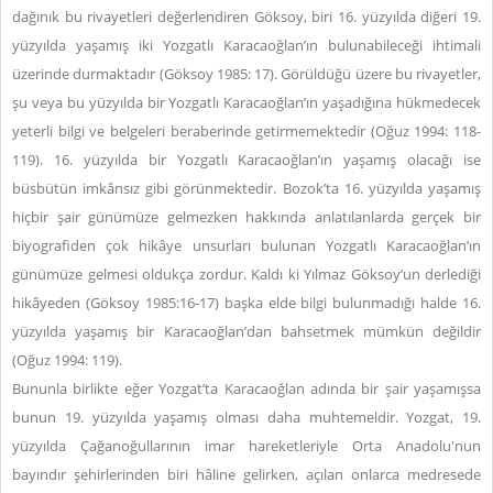
dağınık bu rivayetleri değerlendiren Göksoy, biri 16. yüzyılda diğeri 19.
yüzyılda yaşamış iki Yozgatlı Karacaoğlan’ın bulunabileceği ihtimali
üzerinde durmaktadır (Göksoy 1985: 17). Görüldüğü üzere bu rivayetler,
şu veya bu yüzyılda bir Yozgatlı Karacaoğlan’ın yaşadığına hükmedecek
yeterli bilgi ve belgeleri beraberinde getirmemektedir (Oğuz 1994: 118-
119). 16. yüzyılda bir Yozgatlı Karacaoğlan’ın yaşamış olacağı ise
büsbütün imkânsız gibi görünmektedir. Bozok’ta 16. yüzyılda yaşamış
hiçbir şair günümüze gelmezken hakkında anlatılanlarda gerçek bir
biyografiden çok hikâye unsurları bulunan Yozgatlı Karacaoğlan’ın
günümüze gelmesi oldukça zordur. Kaldı ki Yılmaz Göksoy’un derlediği
hikâyeden (Göksoy 1985:16-17) başka elde bilgi bulunmadığı halde 16.
yüzyılda yaşamış bir Karacaoğlan’dan bahsetmek mümkün değildir
(Oğuz 1994: 119).
Bununla birlikte eğer Yozgat’ta Karacaoğlan adında bir şair yaşamışsa
bunun 19. yüzyılda yaşamış olması daha muhtemeldir. Yozgat, 19.
yüzyılda Çağanoğullarının imar hareketleriyle Orta Anadolu'nun
bayındır şehirlerinden biri hâline gelirken, açılan onlarca medresede