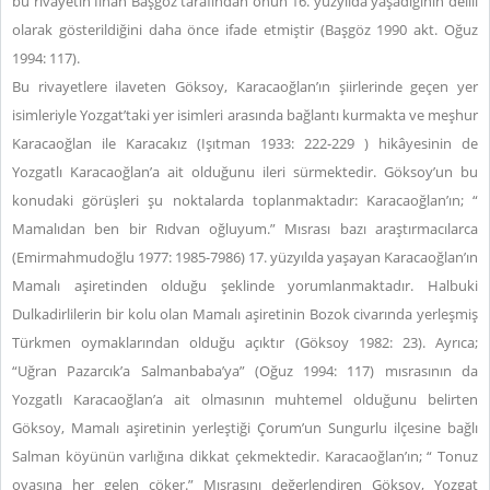
bu rivayetin İlhan Başgöz tarafından onun 16. yüzyılda yaşadığının delili
olarak gösterildiğini daha önce ifade etmiştir (Başgöz 1990 akt. Oğuz
1994: 117).
Bu rivayetlere ilaveten Göksoy, Karacaoğlan’ın şiirlerinde geçen yer
isimleriyle Yozgat’taki yer isimleri arasında bağlantı kurmakta ve meşhur
Karacaoğlan ile Karacakız (Işıtman 1933: 222-229 ) hikâyesinin de
Yozgatlı Karacaoğlan’a ait olduğunu ileri sürmektedir. Göksoy’un bu
konudaki görüşleri şu noktalarda toplanmaktadır: Karacaoğlan’ın; “
Mamalıdan ben bir Rıdvan oğluyum.” Mısrası bazı araştırmacılarca
(Emirmahmudoğlu 1977: 1985-7986) 17. yüzyılda yaşayan Karacaoğlan’ın
Mamalı aşiretinden olduğu şeklinde yorumlanmaktadır. Halbuki
Dulkadirlilerin bir kolu olan Mamalı aşiretinin Bozok civarında yerleşmiş
Türkmen oymaklarından olduğu açıktır (Göksoy 1982: 23). Ayrıca;
“Uğran Pazarcık’a Salmanbaba’ya” (Oğuz 1994: 117) mısrasının da
Yozgatlı Karacaoğlan’a ait olmasının muhtemel olduğunu belirten
Göksoy, Mamalı aşiretinin yerleştiği Çorum’un Sungurlu ilçesine bağlı
Salman köyünün varlığına dikkat çekmektedir. Karacaoğlan’ın; “ Tonuz
ovasına her gelen çöker.” Mısrasını değerlendiren Göksoy, Yozgat