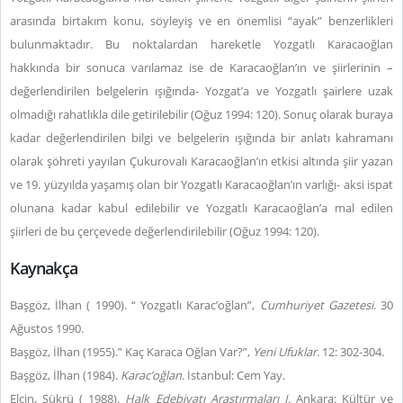
arasında birtakım konu, söyleyiş ve en önemlisi “ayak” benzerlikleri
bulunmaktadır. Bu noktalardan hareketle Yozgatlı Karacaoğlan
hakkında bir sonuca varılamaz ise de Karacaoğlan’ın ve şiirlerinin –
değerlendirilen belgelerin ışığında- Yozgat’a ve Yozgatlı şairlere uzak
olmadığı rahatlıkla dile getirilebilir (Oğuz 1994: 120). Sonuç olarak buraya
kadar değerlendirilen bilgi ve belgelerin ışığında bir anlatı kahramanı
olarak şöhreti yayılan Çukurovalı Karacaoğlan’ın etkisi altında şiir yazan
ve 19. yüzyılda yaşamış olan bir Yozgatlı Karacaoğlan’ın varlığı- aksi ispat
olunana kadar kabul edilebilir ve Yozgatlı Karacaoğlan’a mal edilen
şiirleri de bu çerçevede değerlendirilebilir (Oğuz 1994: 120).
Kaynakça
Başgöz, İlhan ( 1990). “ Yozgatlı Karac’oğlan”,
Cumhuriyet Gazetesi
. 30
Ağustos 1990.
Başgöz, İlhan (1955).” Kaç Karaca Oğlan Var?”,
Yeni Ufuklar.
12: 302-304.
Başgöz, İlhan (1984).
Karac’oğlan.
İstanbul: Cem Yay.
Elçin, Şükrü ( 1988).
Halk Edebiyatı Araştırmaları I.
Ankara: Kültür ve