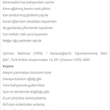
Deremedim has bahçemden narımı
Kime ağlatmış benim nazlı yârimi
Kan doldurmuş gözlerini yaş ile
Karac’oğlan ben sevdadan doyamam
Ak gerdanda çifte benler sayamam
Can tatlıdır, tatlı cana kıyamam
Meğer ağu yedireler aşk ile
Işıtman, Mahmut (1970). “ Karacaoğlan’ın Yayımlanmamış Dört
Şiiri”,
Türk Folklor Araştırmaları
. 12, 251. (Haziran 1970). 5645.
Koşma
Ateşim yanmadan tütünüm tüter
Havaya bulutun ağdığı gibi
Yarin bahçesinde gülleri biter
Ayın on dördünde doğduğu gibi
O yar yine bize name yollamış
Ârif olan sözlerinden anlamış