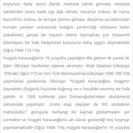
köylünün daha sonra Zile’de medrese tahsili görmesi, medrese
tahsilinden sonra bade içip âşık olması, Yavuz’un ordusu ile İran’a,
Kanunî’nin ordusu ile Avrupa içlerine gitmesi, devşirme çocuklarından
kurulan yeniçeri ordusunda kolağası yardımcılığı rütbesine kadar
yükselmesi, gerçek bir hayatın izlerini taşımaktan çok musannifi
bilinmeyen bir halk hikâyesinin konusuna daha uygun düşmektedir
(Oğuz 1994: 115-116).
Yozgatlı Karacaoğlan’ın 19. yüzyılda yaşadığını dile getiren ilk yazılar M.
Şakir Ülkütaşır tarafından kaleme alınmıştır.
Ahali Gazetesi
(Ülkütaşır
1933 akt. Oğuz 117) ve
Yeni Türk Mecmuası
’nda (Ülkütaşır 1936: 708-710)
yayımlanan yazılarında Ülkütaşır, “Yozgatlı Karacaoğlan, Yozgat’ın
Zeyneddin (Doğanlı) köyünde doğmuş ve o havalide tanınmış bir halk
şairidir. H. 1260 tarihinde yani Osmanoğulları’ndan Abdülmecid
zamanında yaşamıştır. Ümmi olup deyişleri de fıtri istidadının
mahsulüdür.” görüşüne herhangi bir kaynak göstermeden yer
vermekte ve Yozgatlı Karacaoğlan’a ait olarak gösterdiği beş koşmayı
yayımlamaktadır (Oğuz 1994: 116). Yozgatlı Karacaoğlan’ın 19. yüzyılda