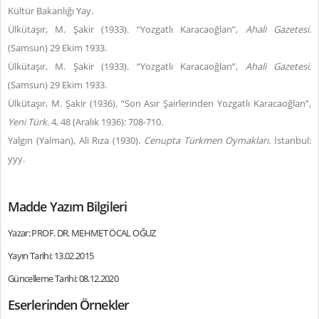
Kültür Bakanlığı Yay.
Ülkütaşır, M. Şakir (1933). “Yozgatlı Karacaoğlan”,
Ahali Gazetesi.
(Samsun) 29 Ekim 1933.
Ülkütaşır, M. Şakir (1933). “Yozgatlı Karacaoğlan”,
Ahali Gazetesi.
(Samsun) 29 Ekim 1933.
Ülkütaşır, M. Şakir (1936). “Son Asır Şairlerinden Yozgatlı Karacaoğlan”,
Yeni Türk.
4, 48 (Aralık 1936): 708-710.
Yalgın (Yalman), Ali Rıza (1930).
Cenupta Türkmen Oymakları.
İstanbul:
yyy.
Madde Yazım Bilgileri
Yazar: PROF. DR. MEHMET ÖCAL OĞUZ
Yayın Tarihi: 13.02.2015
Güncelleme Tarihi: 08.12.2020
Eserlerinden Örnekler