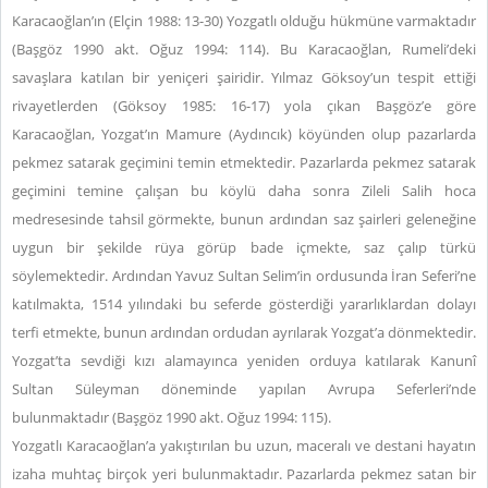
Karacaoğlan’ın (Elçin 1988: 13-30) Yozgatlı olduğu hükmüne varmaktadır
(Başgöz 1990 akt. Oğuz 1994: 114). Bu Karacaoğlan, Rumeli’deki
savaşlara katılan bir yeniçeri şairidir. Yılmaz Göksoy’un tespit ettiği
rivayetlerden (Göksoy 1985: 16-17) yola çıkan Başgöz’e göre
Karacaoğlan, Yozgat’ın Mamure (Aydıncık) köyünden olup pazarlarda
pekmez satarak geçimini temin etmektedir. Pazarlarda pekmez satarak
geçimini temine çalışan bu köylü daha sonra Zileli Salih hoca
medresesinde tahsil görmekte, bunun ardından saz şairleri geleneğine
uygun bir şekilde rüya görüp bade içmekte, saz çalıp türkü
söylemektedir. Ardından Yavuz Sultan Selim’in ordusunda İran Seferi’ne
katılmakta, 1514 yılındaki bu seferde gösterdiği yararlıklardan dolayı
terfi etmekte, bunun ardından ordudan ayrılarak Yozgat’a dönmektedir.
Yozgat’ta sevdiği kızı alamayınca yeniden orduya katılarak Kanunî
Sultan Süleyman döneminde yapılan Avrupa Seferleri’nde
bulunmaktadır (Başgöz 1990 akt. Oğuz 1994: 115).
Yozgatlı Karacaoğlan’a yakıştırılan bu uzun, maceralı ve destani hayatın
izaha muhtaç birçok yeri bulunmaktadır. Pazarlarda pekmez satan bir