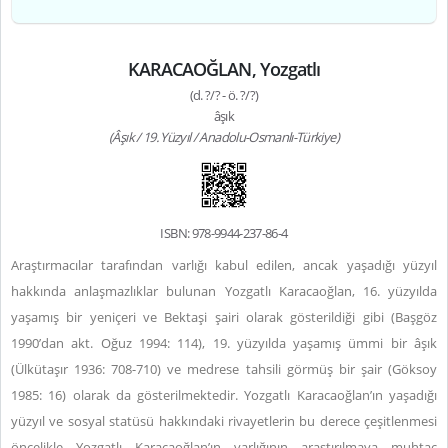
KARACAOĞLAN, Yozgatlı
(d. ?/? - ö. ?/?)
âşık
(Âşık / 19. Yüzyıl / Anadolu-Osmanlı-Türkiye)
ISBN: 978-9944-237-86-4
Araştırmacılar tarafından varlığı kabul edilen, ancak yaşadığı yüzyıl
hakkında anlaşmazlıklar bulunan Yozgatlı Karacaoğlan, 16. yüzyılda
yaşamış bir yeniçeri ve Bektaşi şairi olarak gösterildiği gibi (Başgöz
1990’dan akt. Oğuz 1994: 114), 19. yüzyılda yaşamış ümmi bir âşık
(Ülkütaşır 1936: 708-710) ve medrese tahsili görmüş bir şair (Göksoy
1985: 16) olarak da gösterilmektedir. Yozgatlı Karacaoğlan’ın yaşadığı
yüzyıl ve sosyal statüsü hakkındaki rivayetlerin bu derece çeşitlenmesi
öncelikle Yozgatlı Karacaoğlan’ın varlığının araştırılmaya muhtaç