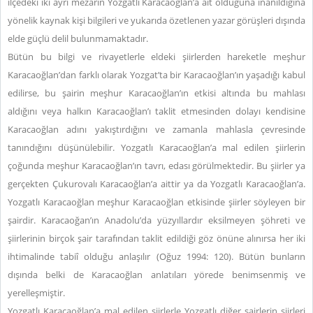
ilçedeki iki ayrı mezarın Yozgatlı Karacaoğlan’a ait olduğuna inanıldığına
yönelik kaynak kişi bilgileri ve yukarıda özetlenen yazar görüşleri dışında
elde güçlü delil bulunmamaktadır.
Bütün bu bilgi ve rivayetlerle eldeki şiirlerden hareketle meşhur
Karacaoğlan’dan farklı olarak Yozgat’ta bir Karacaoğlan’ın yaşadığı kabul
edilirse, bu şairin meşhur Karacaoğlan’ın etkisi altında bu mahlası
aldığını veya halkın Karacaoğlan’ı taklit etmesinden dolayı kendisine
Karacaoğlan adını yakıştırdığını ve zamanla mahlasla çevresinde
tanındığını düşünülebilir. Yozgatlı Karacaoğlan’a mal edilen şiirlerin
çoğunda meşhur Karacaoğlan’ın tavrı, edası görülmektedir. Bu şiirler ya
gerçekten Çukurovalı Karacaoğlan’a aittir ya da Yozgatlı Karacaoğlan’a.
Yozgatlı Karacaoğlan meşhur Karacaoğlan etkisinde şiirler söyleyen bir
şairdir. Karacaoğan’ın Anadolu’da yüzyıllardır eksilmeyen şöhreti ve
şiirlerinin birçok şair tarafından taklit edildiği göz önüne alınırsa her iki
ihtimalinde tabiî olduğu anlaşılır (Oğuz 1994: 120). Bütün bunların
dışında belki de Karacaoğlan anlatıları yörede benimsenmiş ve
yerelleşmiştir.
Yozgatlı Karacaoğlan’a mal edilen şiirlerle Yozgatlı diğer şairlerin şiirleri