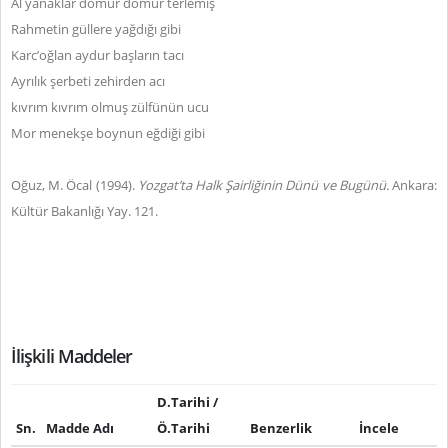
Al yanaklar domur domur terlemiş
Rahmetin güllere yağdığı gibi
Karc’oğlan aydur başların tacı
Ayrılık şerbeti zehirden acı
kıvrım kıvrım olmuş zülfünün ucu
Mor menekşe boynun eğdiği gibi
Oğuz, M. Öcal (1994).
Yozgat’ta Halk Şairliğinin Dünü ve Bugünü.
Ankara:
Kültür Bakanlığı Yay. 121.
İlişkili Maddeler
D.Tarihi /
Sn.
Madde Adı
Ö.Tarihi
Benzerlik
İncele