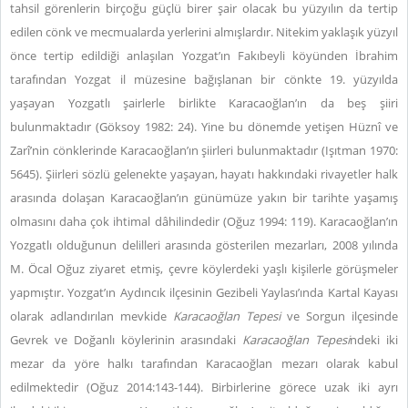
tahsil görenlerin birçoğu güçlü birer şair olacak bu yüzyılın da tertip
edilen cönk ve mecmualarda yerlerini almışlardır. Nitekim yaklaşık yüzyıl
önce tertip edildiği anlaşılan Yozgat’ın Fakıbeyli köyünden İbrahim
tarafından Yozgat il müzesine bağışlanan bir cönkte 19. yüzyılda
yaşayan Yozgatlı şairlerle birlikte Karacaoğlan’ın da beş şiiri
bulunmaktadır (Göksoy 1982: 24). Yine bu dönemde yetişen Hüznî ve
Zarî’nin cönklerinde Karacaoğlan’ın şiirleri bulunmaktadır (Işıtman 1970:
5645). Şiirleri sözlü gelenekte yaşayan, hayatı hakkındaki rivayetler halk
arasında dolaşan Karacaoğlan’ın günümüze yakın bir tarihte yaşamış
olmasını daha çok ihtimal dâhilindedir (Oğuz 1994: 119). Karacaoğlan’ın
Yozgatlı olduğunun delilleri arasında gösterilen mezarları, 2008 yılında
M. Öcal Oğuz ziyaret etmiş, çevre köylerdeki yaşlı kişilerle görüşmeler
yapmıştır. Yozgat’ın Aydıncık ilçesinin Gezibeli Yaylası’ında Kartal Kayası
olarak adlandırılan mevkide
Karacaoğlan Tepesi
ve Sorgun ilçesinde
Gevrek ve Doğanlı köylerinin arasındaki
Karacaoğlan Tepesi
ndeki iki
mezar da yöre halkı tarafından Karacaoğlan mezarı olarak kabul
edilmektedir (Oğuz 2014:143-144). Birbirlerine görece uzak iki ayrı