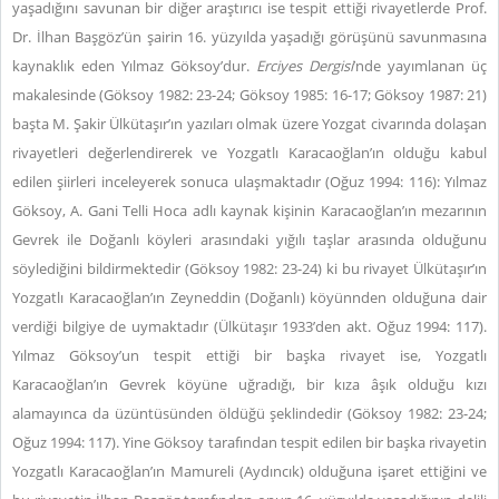
yaşadığını savunan bir diğer araştırıcı ise tespit ettiği rivayetlerde Prof.
Dr. İlhan Başgöz’ün şairin 16. yüzyılda yaşadığı görüşünü savunmasına
kaynaklık eden Yılmaz Göksoy’dur.
Erciyes Dergisi
’nde yayımlanan üç
makalesinde (Göksoy 1982: 23-24; Göksoy 1985: 16-17; Göksoy 1987: 21)
başta M. Şakir Ülkütaşır’ın yazıları olmak üzere Yozgat civarında dolaşan
rivayetleri değerlendirerek ve Yozgatlı Karacaoğlan’ın olduğu kabul
edilen şiirleri inceleyerek sonuca ulaşmaktadır (Oğuz 1994: 116): Yılmaz
Göksoy, A. Gani Telli Hoca adlı kaynak kişinin Karacaoğlan’ın mezarının
Gevrek ile Doğanlı köyleri arasındaki yığılı taşlar arasında olduğunu
söylediğini bildirmektedir (Göksoy 1982: 23-24) ki bu rivayet Ülkütaşır’ın
Yozgatlı Karacaoğlan’ın Zeyneddin (Doğanlı) köyünnden olduğuna dair
verdiği bilgiye de uymaktadır (Ülkütaşır 1933’den akt. Oğuz 1994: 117).
Yılmaz Göksoy’un tespit ettiği bir başka rivayet ise, Yozgatlı
Karacaoğlan’ın Gevrek köyüne uğradığı, bir kıza âşık olduğu kızı
alamayınca da üzüntüsünden öldüğü şeklindedir (Göksoy 1982: 23-24;
Oğuz 1994: 117). Yine Göksoy tarafından tespit edilen bir başka rivayetin
Yozgatlı Karacaoğlan’ın Mamureli (Aydıncık) olduğuna işaret ettiğini ve