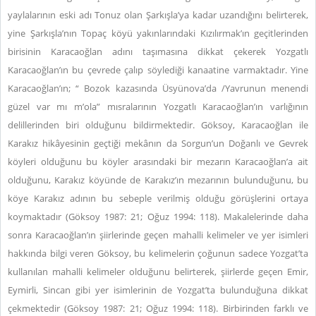
yaylalarının eski adı Tonuz olan Şarkışla’ya kadar uzandığını belirterek,
yine Şarkışla’nın Topaç köyü yakınlarındaki Kızılırmak’ın geçitlerinden
birisinin Karacaoğlan adını taşımasına dikkat çekerek Yozgatlı
Karacaoğlan’ın bu çevrede çalıp söylediği kanaatine varmaktadır. Yine
Karacaoğlan’ın; “ Bozok kazasında Üsyünova’da /Yavrunun menendi
güzel var mı m’ola” mısralarının Yozgatlı Karacaoğlan’ın varlığının
delillerinden biri olduğunu bildirmektedir. Göksoy, Karacaoğlan ile
Karakız hikâyesinin geçtiği mekânın da Sorgun’un Doğanlı ve Gevrek
köyleri olduğunu bu köyler arasındaki bir mezarın Karacaoğlan’a ait
olduğunu, Karakız köyünde de Karakız’ın mezarının bulunduğunu, bu
köye Karakız adının bu sebeple verilmiş olduğu görüşlerini ortaya
koymaktadır (Göksoy 1987: 21; Oğuz 1994: 118). Makalelerinde daha
sonra Karacaoğlan’ın şiirlerinde geçen mahalli kelimeler ve yer isimleri
hakkında bilgi veren Göksoy, bu kelimelerin çoğunun sadece Yozgat’ta
kullanılan mahalli kelimeler olduğunu belirterek, şiirlerde geçen Emir,
Eymirli, Sincan gibi yer isimlerinin de Yozgat’ta bulunduğuna dikkat
çekmektedir (Göksoy 1987: 21; Oğuz 1994: 118). Birbirinden farklı ve