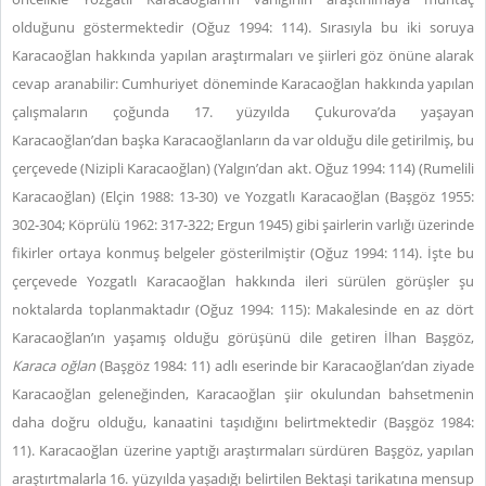
olduğunu göstermektedir (Oğuz 1994: 114). Sırasıyla bu iki soruya
Karacaoğlan hakkında yapılan araştırmaları ve şiirleri göz önüne alarak
cevap aranabilir: Cumhuriyet döneminde Karacaoğlan hakkında yapılan
çalışmaların çoğunda 17. yüzyılda Çukurova’da yaşayan
Karacaoğlan’dan başka Karacaoğlanların da var olduğu dile getirilmiş, bu
çerçevede (Nizipli Karacaoğlan) (Yalgın’dan akt. Oğuz 1994: 114) (Rumelili
Karacaoğlan) (Elçin 1988: 13-30) ve Yozgatlı Karacaoğlan (Başgöz 1955:
302-304; Köprülü 1962: 317-322; Ergun 1945) gibi şairlerin varlığı üzerinde
fikirler ortaya konmuş belgeler gösterilmiştir (Oğuz 1994: 114). İşte bu
çerçevede Yozgatlı Karacaoğlan hakkında ileri sürülen görüşler şu
noktalarda toplanmaktadır (Oğuz 1994: 115): Makalesinde en az dört
Karacaoğlan’ın yaşamış olduğu görüşünü dile getiren İlhan Başgöz,
Karaca oğlan
(Başgöz 1984: 11) adlı eserinde bir Karacaoğlan’dan ziyade
Karacaoğlan geleneğinden, Karacaoğlan şiir okulundan bahsetmenin
daha doğru olduğu, kanaatini taşıdığını belirtmektedir (Başgöz 1984:
11). Karacaoğlan üzerine yaptığı araştırmaları sürdüren Başgöz, yapılan
araştırtmalarla 16. yüzyılda yaşadığı belirtilen Bektaşi tarikatına mensup