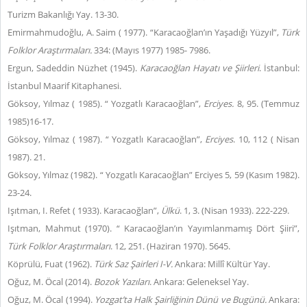
Turizm Bakanlığı Yay. 13-30.
Emirmahmudoğlu, A. Saim ( 1977). “Karacaoğlan’ın Yaşadığı Yüzyıl”,
Türk
Folklor Araştırmaları.
334: (Mayıs 1977) 1985- 7986.
Ergun, Sadeddin Nüzhet (1945).
Karacaoğlan Hayatı ve Şiirleri
. İstanbul:
İstanbul Maarif Kitaphanesi.
Göksoy, Yılmaz ( 1985). “ Yozgatlı Karacaoğlan”,
Erciyes.
8, 95. (Temmuz
1985)16-17.
Göksoy, Yılmaz ( 1987). “ Yozgatlı Karacaoğlan”,
Erciyes
. 10, 112 ( Nisan
1987). 21.
Göksoy, Yılmaz (1982). “ Yozgatlı Karacaoğlan” Erciyes 5, 59 (Kasım 1982).
23-24.
Işıtman, I. Refet ( 1933). Karacaoğlan”,
Ülkü
. 1, 3. (Nisan 1933). 222-229.
Işıtman, Mahmut (1970). “ Karacaoğlan’ın Yayımlanmamış Dört Şiiri”,
Türk Folklor Araştırmaları
. 12, 251. (Haziran 1970). 5645.
Köprülü, Fuat (1962).
Türk Saz Şairleri I-V.
Ankara: Millî Kültür Yay.
Oğuz, M. Öcal (2014).
Bozok Yazıları
. Ankara: Geleneksel Yay.
Oğuz, M. Öcal (1994).
Yozgat’ta Halk Şairliğinin Dünü ve Bugünü.
Ankara: