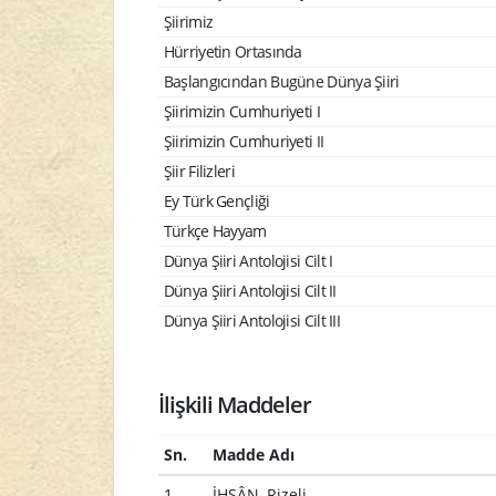
Şiirimiz
Hürriyetin Ortasında
Başlangıcından Bugüne Dünya Şiiri
Şiirimizin Cumhuriyeti I
Şiirimizin Cumhuriyeti II
Şiir Filizleri
Ey Türk Gençliği
Türkçe Hayyam
Dünya Şiiri Antolojisi Cilt I
Dünya Şiiri Antolojisi Cilt II
Dünya Şiiri Antolojisi Cilt III
İlişkili Maddeler
Sn.
Madde Adı
1
İHSÂN, Rizeli