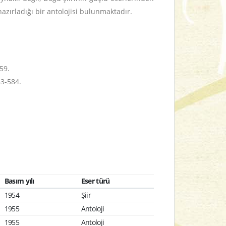
 hazırladığı bir antolojisi bulunmaktadır.
59.
83-584.
Basım yılı
Eser türü
1954
Şiir
1955
Antoloji
1955
Antoloji