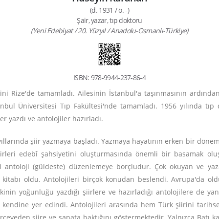
(d. 1931 / ö. -)
Şair, yazar, tıp doktoru
(Yeni Edebiyat / 20. Yüzyıl / Anadolu-Osmanlı-Türkiye)
ISBN: 978-9944-237-86-4
imini Rize'de tamamladı. Ailesinin İstanbul'a taşınmasının ardın
nbul Üniversitesi Tıp Fakültesi'nde tamamladı. 1956 yılında tıp
r yazdı ve antolojiler hazırladı.
e yıllarında şiir yazmaya başladı. Yazmaya hayatının erken bir döne
rleri edebî şahsiyetini oluşturmasında önemli bir basamak oluş
ni antoloji (güldeste) düzenlemeye borçludur. Çok okuyan ve yazan
ru kitabı oldu. Antolojileri birçok konudan beslendi. Avrupa'da ol
etkinin yoğunluğu yazdığı şiirlere ve hazırladığı antolojilere de y
a kendine yer edindi. Antolojileri arasında hem Türk şiirini tari
rçeveden şiire ve sanata baktığını göstermektedir. Yalnızca Batı ka