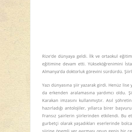
Rize'de dünyaya geldi. İlk ve ortaokul eğit
eğitimine devam etti. Yükseköğrenimini İsta
Almanya'da doktorluk görevini sürdürdü. Şiirle
Yazı dünyasına şiir yazarak girdi. Henüz lis
da erkenden aralamasına yardımcı oldu. Şii
Karakan imzasını kullanmıştır. Asıl şöhreti
hazırladığı antolojiler, yıllarca birer başvu
Fransız şairlerin şiirlerinden etkilendi. Bu 
gurbetçi olarak yaşadıkları eserlerinde bolc
şiirine önemli yer ayırması onun geniş bir çe