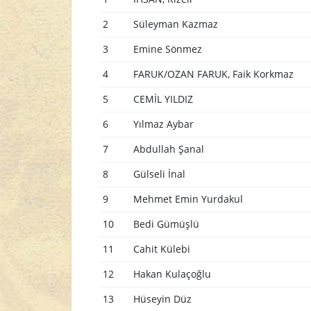
2
Süleyman Kazmaz
3
Emine Sönmez
4
FARUK/OZAN FARUK, Faik Korkmaz
5
CEMİL YILDIZ
6
Yılmaz Aybar
7
Abdullah Şanal
8
Gülseli İnal
9
Mehmet Emin Yurdakul
10
Bedi Gümüşlü
11
Cahit Külebi
12
Hakan Kulaçoğlu
13
Hüseyin Düz