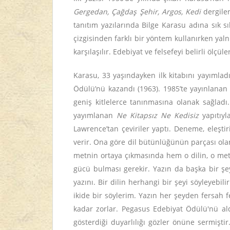
Gergedan, Çağdaş Şehir, Argos, Kedi
dergiler
tanıtım yazılarında Bilge Karasu adına sık sı
çizgisinden farklı bir yöntem kullanırken yaln
karşılaşılır. Edebiyat ve felsefeyi belirli ölç
Karasu, 33 yaşındayken ilk kitabını yayımlad
Ödülü’nü kazandı (1963). 1985’te yayınlana
geniş kitlelerce tanınmasına olanak sağladı
yayımlanan
Ne Kitapsız Ne Kedisiz
yapıtıyl
Lawrence’tan çeviriler yaptı. Deneme, eleştiri
verir. Ona göre dil bütünlüğünün parçası olan k
metnin ortaya çıkmasında hem o dilin, o met
gücü bulması gerekir. Yazın da başka bir şey 
yazını. Bir dilin herhangi bir şeyi söyleyebil
ikide bir söylerim. Yazın her şeyden fersah fe
kadar zorlar. Pegasus Edebiyat Ödülü'nü al
gösterdiği duyarlılığı gözler önüne sermişti