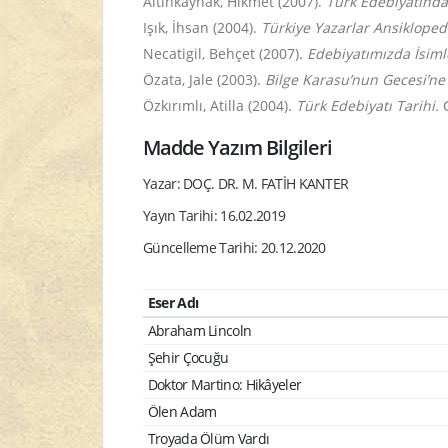
Altınkaynak, Hikmet (2007).
Türk Edebiyatında 
Işık, İhsan (2004).
Türkiye Yazarlar Ansikloped
Necatigil, Behçet (2007).
Edebiyatımızda İsiml
Özata, Jale (2003).
Bilge Karasu’nun Gecesi’ne
Özkırımlı, Atilla (2004).
Türk Edebiyatı Tarihi.
C
Madde Yazım Bilgileri
Yazar: DOÇ. DR. M. FATİH KANTER
Yayın Tarihi: 16.02.2019
Güncelleme Tarihi: 20.12.2020
Eser Adı
Abraham Lincoln
Şehir Çocuğu
Doktor Martino: Hikâyeler
Ölen Adam
Troyada Ölüm Vardı