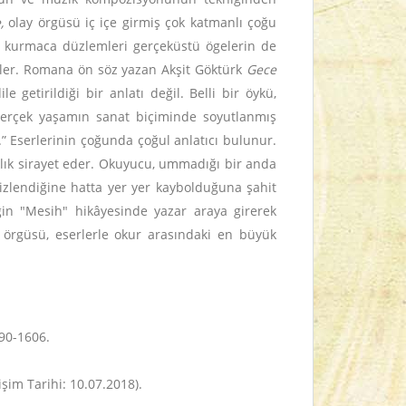
,
olay örgüsü iç içe girmiş çok katmanlı çoğu
st kurmaca düzlemleri gerçeküstü ögelerin de
ekler. Romana ön söz yazan Akşit Göktürk
Gece
 getirildiği bir anlatı değil. Belli bir öykü,
le gerçek yaşamın sanat biçiminde soyutlanmış
” Eserlerinin çoğunda çoğul anlatıcı bulunur.
ıklık sirayet eder. Okuyucu, ummadığı bir anda
 gizlendiğine hatta yer yer kaybolduğuna şahit
ğin "Mesih"
hikâyesinde yazar araya girerek
örgüsü, eserlerle okur arasındaki en büyük
590-1606.
şim Tarihi: 10.07.2018).