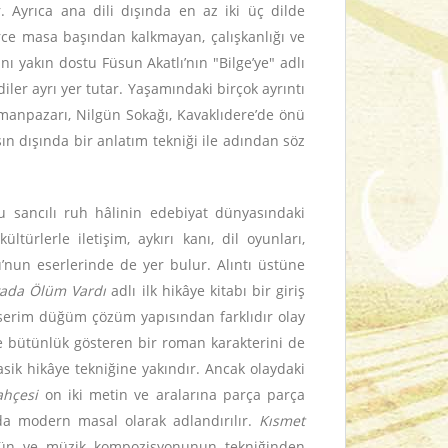
. Ayrıca ana dili dışında en az iki üç dilde
erce masa başından kalkmayan, çalışkanlığı ve
nı yakın dostu Füsun Akatlı’nın "Bilge’ye" adlı
iler ayrı yer tutar. Yaşamındaki birçok ayrıntı
Samanpazarı, Nilgün Sokağı, Kavaklıdere’de önü
ın dışında bir anlatım tekniği ile adından söz
u sancılı ruh hâlinin edebiyat dünyasındaki
türlerle iletişim, aykırı kanı, dil oyunları,
u’nun eserlerinde de yer bulur. Alıntı üstüne
yada Ölüm Vardı
adlı ilk hikâye kitabı bir giriş
ik serim düğüm çözüm yapısından farklıdır olay
de bütünlük gösteren bir roman karakterini de
sik hikâye tekniğine yakındır. Ancak olaydaki
ahçesi
on iki metin ve aralarına parça parça
mda modern masal olarak adlandırılır.
Kısmet
künün ve müzik kompozisyonunun tekniğinden