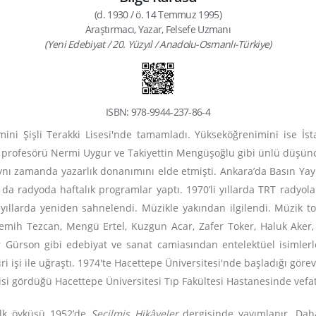
(d. 1930 / ö. 14 Temmuz 1995)
Araştırmacı, Yazar, Felsefe Uzmanı
(Yeni Edebiyat / 20. Yüzyıl / Anadolu-Osmanlı-Türkiye)
ISBN: 978-9944-237-86-4
mini Şişli Terakki Lisesi'nde tamamladı. Yükseköğrenimini ise İs
efe profesörü Nermi Uygur ve Takiyettin Mengüşoğlu gibi ünlü düş
n aynı zamanda yazarlık donanımını elde etmişti. Ankara’da Basın
 da radyoda haftalık programlar yaptı. 1970’li yıllarda TRT rady
yıllarda yeniden sahnelendi. Müzikle yakından ilgilendi. Müzik top
 Semih Tezcan, Mengü Ertel, Kuzgun Acar, Zafer Toker, Haluk Aker,
r Gürson gibi edebiyat ve sanat camiasından entelektüel isimlerle
ri işi ile uğraştı. 1974'te Hacettepe Üniversitesi'nde başladığı g
i gördüğü Hacettepe Üniversitesi Tıp Fakültesi Hastanesinde vefat 
 ilk öyküsü 1952’de
Seçilmiş Hikâyeler
dergisinde yayımlanır. Da