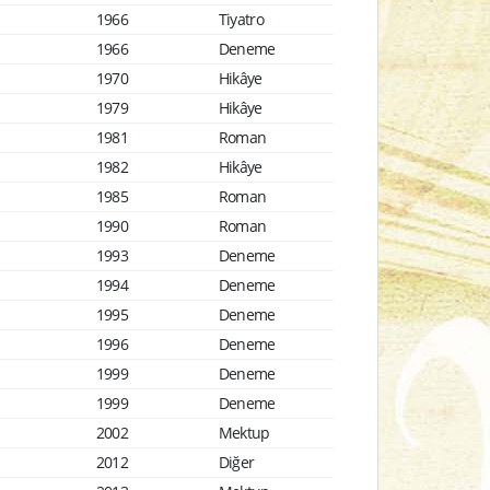
1966
Tiyatro
1966
Deneme
1970
Hikâye
1979
Hikâye
1981
Roman
1982
Hikâye
1985
Roman
1990
Roman
1993
Deneme
1994
Deneme
1995
Deneme
1996
Deneme
1999
Deneme
1999
Deneme
2002
Mektup
2012
Diğer