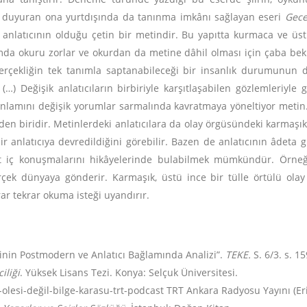
ere duyuran ona yurtdışında da tanınma imkânı sağlayan eseri
Gece
ul anlatıcının olduğu çetin bir metindir. Bu yapıtta kurmaca ve ü
lamda okuru zorlar ve okurdan da metine dâhil olması için çaba b
erçekliğin tek tanımla saptanabileceği bir insanlık durumunun dile
 (…) Değişik anlatıcıların birbiriyle karşıtlaşabilen gözlemleriy
nlamını değişik yorumlar sarmalında kavratmaya yöneltiyor metin.
nden biridir. Metinlerdeki anlatıcılara da olay örgüsündeki karmaş
bir anlatıcıya devredildiğini görebilir. Bazen de anlatıcının âdeta
hut iç konuşmalarını hikâyelerinde bulabilmek mümkündür. Örne
k dünyaya gönderir. Karmaşık, üstü ince bir tülle örtülü olay 
ar tekrar okuma isteği uyandırır.
rinin Postmodern ve Anlatıcı Bağlamında Analizi”.
TEKE.
S. 6/3. s. 1
iliği
. Yüksek Lisans Tezi. Konya: Selçuk Üniversitesi.
olesi-değil-bilge-karasu-trt-podcast TRT Ankara Radyosu Yayını (Eri