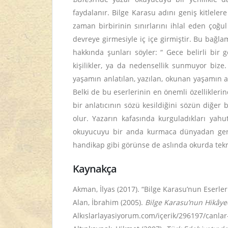
faydalanır. Bilge Karasu adını geniş kitlel
zaman birbirinin sınırlarını ihlal eden çoğ
devreye girmesiyle iç içe girmiştir. Bu bağ
hakkında şunları söyler: “ Gece belirli bir g
kişilikler, ya da nedensellik sunmuyor bize.
yaşamın anlatılan, yazılan, okunan yaşamın a
Belki de bu eserlerinin en önemli özellikleri
bir anlatıcının sözü kesildiğini sözün diğer 
olur. Yazarın kafasında kurguladıkları ya
okuyucuyu bir anda kurmaca dünyadan gerçe
handikap gibi görünse de aslında okurda tekr
Kaynakça
Akman, İlyas (2017). “Bilge Karasu’nun Eserle
Alan, İbrahim (2005).
Bilge Karasu’nun Hikâyec
Alkıslarlayasiyorum.com/içerik/296197/canlar-