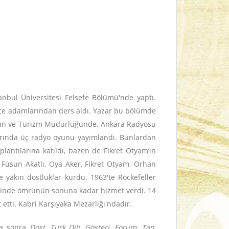
tanbul Üniversitesi Felsefe Bölümü'nde yaptı.
ünce adamlarından ders aldı. Yazar bu bölümde
 Yayın ve Turizm Müdürlüğünde, Ankara Radyosu
olarında üç radyo oyunu yayımlandı. Bunlardan
lantılarına katıldı, bazen de Fikret Otyam’ın
 Füsun Akatlı, Oya Aker, Fikret Otyam, Orhan
 yakın dostluklar kurdu. 1963'te Rockefeller
örevinde ömrünün sonuna kadar hizmet verdi. 14
etti. Kabri Karşıyaka Mezarlığı'ndadır.
ha sonra
Dost,
Türk Dili, Gösteri, Forum, Tan,