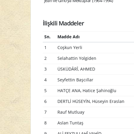
Jean ve Gino'ya Mektuplar (1964-1994)
İlişkili Maddeler
Sn.
Madde Adı
1
Coşkun Yerli
2
Selahattin Yolgiden
3
ÜSKÜDÂRÎ, AHMED
4
Seyfettin Başcıllar
5
HATÇE ANA, Hatice Şahinoğlu
6
DERTLİ HÜSEYİN, Hüseyin Eraslan
7
Rauf Mutluay
8
Aslan Tuntaş
9
ALİ FEYZULLAHÎ VAHİD