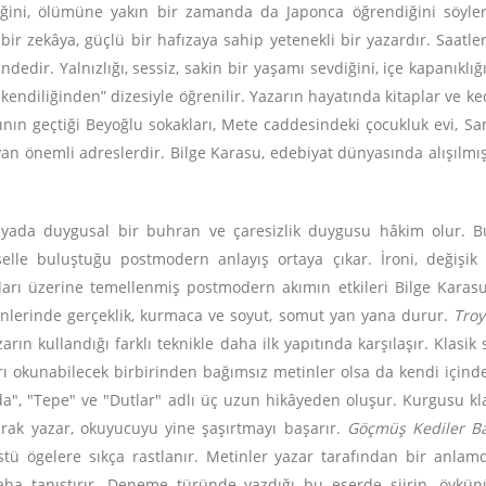
diğini, ölümüne yakın bir zamanda da Japonca öğrendiğini söyler
bir zekâya, güçlü bir hafızaya sahip yetenekli bir yazardır. Saatl
dedir. Yalnızlığı, sessiz, sakin bir yaşamı sevdiğini, içe kapanıklığı
ndiliğinden” dizesiyle öğrenilir. Yazarın hayatında kitaplar ve ked
arının geçtiği Beyoğlu sokakları, Mete caddesindeki çocukluk evi, 
yan önemli adreslerdir. Bilge Karasu, edebiyat dünyasında alışılmış
dünyada duygusal bir buhran ve çaresizlik duygusu hâkim olur. B
selle buluştuğu postmodern anlayış ortaya çıkar. İroni, değişik kül
surları üzerine temellenmiş postmodern akımın etkileri Bilge Karas
etinlerinde gerçeklik, kurmaca ve soyut, somut yan yana durur.
Tro
rın kullandığı farklı teknikle daha ilk yapıtında karşılaşır. Klas
yrı okunabilecek birbirinden bağımsız metinler olsa da kendi için
a", "Tepe" ve "Dutlar" adlı üç uzun hikâyeden oluşur. Kurgusu kla
rak yazar, okuyucuyu yine şaşırtmayı başarır.
Göçmüş Kediler B
stü ögelere sıkça rastlanır. Metinler yazar tarafından bir anla
daha tanıştırır. Deneme türünde yazdığı bu eserde şiirin, öy