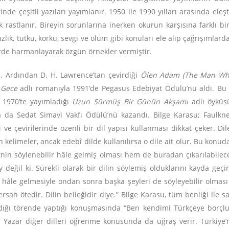
inde çeşitli yazıları yayımlanır. 1950 ile 1990 yılları arasında ele
k rastlanır. Bireyin sorunlarına inerken okurun karşısına farklı bir
ızlık, tutku, korku, sevgi ve ölüm gibi konuları ele alıp çağrışımlard
ülerde harmanlayarak özgün örnekler vermiştir.
ı. Ardından D. H. Lawrence’tan çevirdiği
Ölen Adam (The Man Wh
n
Gece
adlı romanıyla 1991’de Pegasus Edebiyat Ödülü’nü aldı. Bu r
. 1970’te yayımladığı
Uzun Sürmüş Bir Günün Akşamı
adlı öyküsü
a da Sedat Simavi Vakfı Ödülü’nü kazandı. Bilge Karasu; Faulkne
 ve çevirilerinde özenli bir dil yapısı kullanması dikkat çeker. Di
elimeler, ancak edebî dilde kullanılırsa o dile ait olur. Bu konudaki
nin söylenebilir hâle gelmiş olması hem de buradan çıkarılabilece
değil ki. Sürekli olarak bir dilin söylemiş olduklarını kayda geçi
ir hâle gelmesiyle ondan sonra başka şeyleri de söyleyebilir olması ya
rsah ötedir. Dilin belleğidir diye.” Bilge Karasu, tüm benliği ile 
dığı törende yaptığı konuşmasında “Ben kendimi Türkçeye borçluyu
r. Yazar diğer dilleri öğrenme konusunda da uğraş verir. Türkiye’n