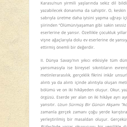
Karasu’nun yirmili yaşlarında sekiz dil bil
yazabilecek donanıma da sahiptir. O, keskin 
sabrıyla üretme daha iyisini yapma uğraşı için
şiirinden “Ölümün/yaşaman gibi sakin sessiz ke
eserlerine de yansır. Özellikle çocukluk yıll
vişne ağaçlarıyla dolu ev eserlerine de yansı
ettirmiş önemli bir değerdir.
II. Dünya Savaşı’nın yıkıcı etkisiyle tüm 
yansımasıyla ise bireysel sıkıntıların evren
metinlerarasılık, gerçeklik fikrini inkâr un
alıntı ya da alıntı içinde alıntıyla oluşan m
bölümü ve on iki hikâyeden oluşur. Okur, yaza
örgüsü. Eserde yer alan on iki hikâye ayrı a
yansıtır.
Uzun Sürmüş Bir Günün Akşamı "
Ad
zamanla gerçek zamanı çoğu yerde karıştıra
yerleştirilmiş bir masaldan oluşur. Gerçekü
Büfesi
’nde yazar okuyucuyu bir yenilikle 