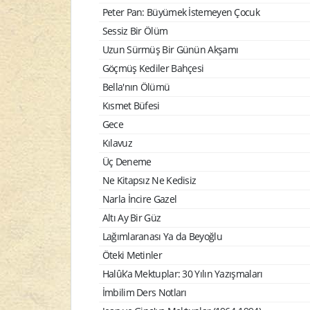
Peter Pan: Büyümek İstemeyen Çocuk
Sessiz Bir Ölüm
Uzun Sürmüş Bir Günün Akşamı
Göçmüş Kediler Bahçesi
Bella'nın Ölümü
Kısmet Büfesi
Gece
Kılavuz
Üç Deneme
Ne Kitapsız Ne Kedisiz
Narla İncire Gazel
Altı Ay Bir Güz
Lağımlaranası Ya da Beyoğlu
Öteki Metinler
Halûk’a Mektuplar: 30 Yılın Yazışmaları
İmbilim Ders Notları