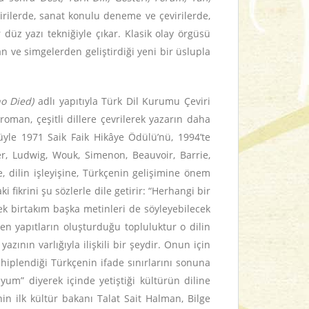
ştirilerde, sanat konulu deneme ve çevirilerde,
 düz yazı tekniğiyle çıkar. Klasik olay örgüsü
an ve simgelerden geliştirdiği yeni bir üslupla
o Died)
adlı yapıtıyla Türk Dil Kurumu Çeviri
oman, çeşitli dillere çevrilerek yazarın daha
yle 1971 Saik Faik Hikâye Ödülü’nü, 1994’te
r, Ludwig, Wouk, Simenon, Beauvoir, Barrie,
le, dilin işleyişine, Türkçenin gelişimine önem
 fikrini şu sözlerle dile getirir: “Herhangi bir
k birtakım başka metinleri de söyleyebilecek
ren yapıtların oluşturduğu topluluktur o dilin
zının varlığıyla ilişkili bir şeydir. Onun için
sahiplendiği Türkçenin ifade sınırlarını sonuna
m” diyerek içinde yetiştiği kültürün diline
in ilk kültür bakanı Talat Sait Halman, Bilge