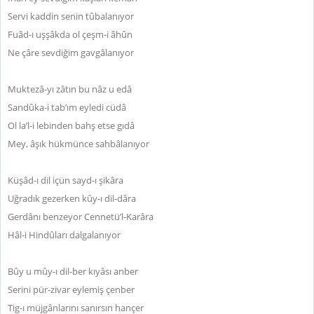
Servi kaddin senin tûbalanıyor
Fuâd-ı uşşâkda ol çeşm-i âhûn
Ne çâre sevdiğim gavgâlanıyor
Muktezâ-yı zâtın bu nâz u edâ
Sandûka-i tab’ım eyledi cüdâ
Ol la’l-i lebinden bahş etse gıdâ
Mey, âşık hükmünce sahbâlanıyor
Küşâd-ı dil içün sayd-ı şikâra
Uğradık gezerken kûy-ı dil-dâra
Gerdânı benzeyor Cennetü’l-Karâra
Hâl-i Hindûları dalgalanıyor
Bûy u mûy-ı dil-ber kıyâsı anber
Serini pür-zivar eylemiş çenber
Tig-ı müjgânlarını sanırsın hançer