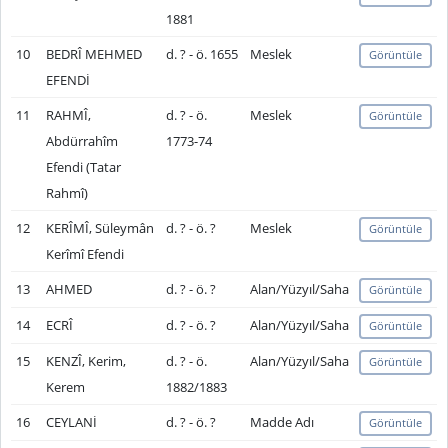
1881
10
BEDRÎ MEHMED
d. ? - ö. 1655
Meslek
Görüntüle
EFENDİ
11
RAHMÎ,
d. ? - ö.
Meslek
Görüntüle
Abdürrahîm
1773-74
Efendi (Tatar
Rahmî)
12
KERÎMÎ, Süleymân
d. ? - ö. ?
Meslek
Görüntüle
Kerîmî Efendi
13
AHMED
d. ? - ö. ?
Alan/Yüzyıl/Saha
Görüntüle
14
ECRÎ
d. ? - ö. ?
Alan/Yüzyıl/Saha
Görüntüle
15
KENZÎ, Kerim,
d. ? - ö.
Alan/Yüzyıl/Saha
Görüntüle
Kerem
1882/1883
16
CEYLANİ
d. ? - ö. ?
Madde Adı
Görüntüle