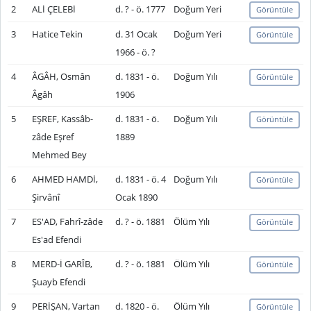
2
ALİ ÇELEBİ
d. ? - ö. 1777
Doğum Yeri
Görüntüle
3
Hatice Tekin
d. 31 Ocak
Doğum Yeri
Görüntüle
1966 - ö. ?
4
ÂGÂH, Osmân
d. 1831 - ö.
Doğum Yılı
Görüntüle
Âgâh
1906
5
EŞREF, Kassâb-
d. 1831 - ö.
Doğum Yılı
Görüntüle
zâde Eşref
1889
Mehmed Bey
6
AHMED HAMDİ,
d. 1831 - ö. 4
Doğum Yılı
Görüntüle
Şirvânî
Ocak 1890
7
ES'AD, Fahrî-zâde
d. ? - ö. 1881
Ölüm Yılı
Görüntüle
Es'ad Efendi
8
MERD-İ GARÎB,
d. ? - ö. 1881
Ölüm Yılı
Görüntüle
Şuayb Efendi
9
PERİŞAN, Vartan
d. 1820 - ö.
Ölüm Yılı
Görüntüle