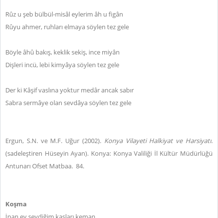
Rûz u şeb bülbül-misâl eylerim âh u figân
Rûyu ahmer, ruhları elmaya söylen tez gele
Böyle âhû bakış, keklik sekiş, ince miyân
Dişleri incü, lebi kimyâya söylen tez gele
Der ki Kâşif vaslına yoktur medâr ancak sabır
Sabra sermâye olan sevdâya söylen tez gele
Ergun, S.N. ve M.F. Uğur (2002).
Konya Vilayeti Halkiyat ve Harsiyatı
.
(sadeleştiren Hüseyin Ayan). Konya: Konya Valiliği İl Kültür Müdürlüğü
Antunarı Ofset Matbaa. 84.
Koşma
İnan ey sevdiğim kaşları keman