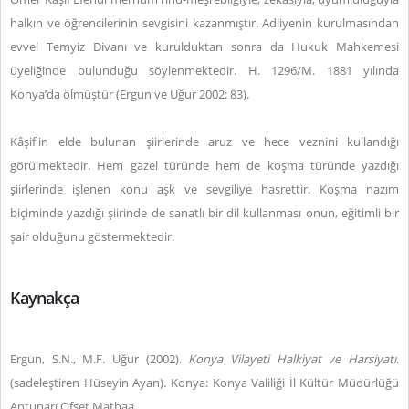
halkın ve öğrencilerinin sevgisini kazanmıştır. Adliyenin kurulmasından
evvel Temyiz Divanı ve kurulduktan sonra da Hukuk Mahkemesi
üyeliğinde bulunduğu söylenmektedir. H. 1296/M. 1881 yılında
Konya’da ölmüştür (Ergun ve Uğur 2002: 83).
Kâşif'in elde bulunan şiirlerinde aruz ve hece veznini kullandığı
görülmektedir. Hem gazel türünde hem de koşma türünde yazdığı
şiirlerinde işlenen konu aşk ve sevgiliye hasrettir. Koşma nazım
biçiminde yazdığı şiirinde de sanatlı bir dil kullanması onun, eğitimli bir
şair olduğunu göstermektedir.
Kaynakça
Ergun, S.N., M.F. Uğur (2002).
Konya Vilayeti Halkiyat ve Harsiyatı
.
(sadeleştiren Hüseyin Ayan). Konya: Konya Valiliği İl Kültür Müdürlüğü
Antunarı Ofset Matbaa.