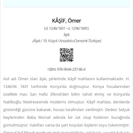
KÂŞİF, Ömer
(d. 1246/1831 - ö. 1296/1881)
âşık
(Âşık / 19. Yüzyıl / Anadolu-Osmanlı-Türkiye)
ISBN: 978-9944-237-86-4
Asıl adı Ömer olan âşık, şiirlerinde Kâşif mahlasını kullanmaktadır. H.
1246/M. 1831 tarihinde Konya’da doğmuştur. Konya hocalarından
özellikle Hacı Sarı Hafız Efendi’den bilim tahsil etmiş ve Konya’da
Nakîboğlu Medresesinde müderris olmuştur. Kâşif mahlası, derslerde
gösterdiği gücüne bakarak, hocası tarafından verilmiştir. Dedesi Selçuk
beylerinden Baba Mürsel adında bir zat olup Kızılören bucağında
gömülmüştür. Vakıfları varsa da şart koşulan kişilerin soyu tükenmiştir.
Ömer Kâşif Efendi merhum rind-meşrebliğiyle, zekâsıyla, uyumluluğuyla