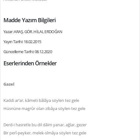
Madde Yazım Bilgileri
Yazar: ARAŞ. GÖR. HİLAL ERDOĞAN
Yayın Tarihi: 18.02.2015
Güncelleme Tarihi: 08.12.2020
Eserlerinden Örnekler
Gazel
Kaddi ar’ar, kâmeti bâlâya söylen tez gele
Hüsnüne magrûr olan zibâya söylen tez gele
Derd-i hasretle bu dil dâim yanar, ağlar, gezer
Bir perî-peyker, melek-sîmâya söylen tez gele