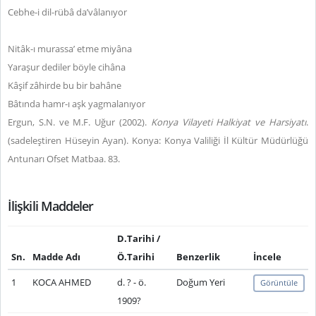
Cebhe-i dil-rübâ da’vâlanıyor
Nitâk-ı murassa’ etme miyâna
Yaraşur dediler böyle cihâna
Kâşif zâhirde bu bir bahâne
Bâtında hamr-ı aşk yagmalanıyor
Ergun, S.N. ve M.F. Uğur (2002).
Konya Vilayeti Halkiyat ve Harsiyatı
.
(sadeleştiren Hüseyin Ayan). Konya: Konya Valiliği İl Kültür Müdürlüğü
Antunarı Ofset Matbaa. 83.
İlişkili Maddeler
D.Tarihi /
Sn.
Madde Adı
Ö.Tarihi
Benzerlik
İncele
1
KOCA AHMED
d. ? - ö.
Doğum Yeri
Görüntüle
1909?