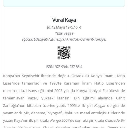
Vural Kaya
(d. 12 Mayıs 1975 / ö. -)
Yazar ve şair
(Çocuk Edebiyatı / 20. Yüzyıl / Anadolu-Osmanlı-Türkiye)
ISBN: 978-9944-237-86-4
Konya’nın Seydişehir ilçesinde doğdu. Ortaokulu Konya İmam Hatip
Lisesi’nde tamamladı ve 1995’te Karaman İmam Hatip Lisesi’nden
mezun oldu. Lisans eğitimini 2003 yılında Konya İlahiyat Fakültesi’nde
tamamlayan yazar, yüksek lisansını Din Eğitimi alanında Cahit
Zarifoğlu’nun kitapları üzerine yaptı. 1995’te ilk şiiri
Kaşgar
dergisinde
yayımlandı. Şiir, deneme, biyografi, öykü ve masal antolojisi türlerinde
yazan Kaya’nın ilk şiir kitabı
Renga
2007’de sonraki şiir kitabı
Cezbede Bir
Narsist
2012’de çıktı. Ebabil Yayınları tarafından basılan
Renga
şiir