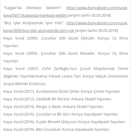
"Kaşgar'da Merkeze Geldim!".
http://www.dunyabizim.com/vural-
kaya/5071/kasgarda-merkeze-geldim
[erişim tarihi: 05.05.2018]
"Boş İşler Atölyesinde İşim Yok!".
http://www.dunyabizim.com/vural-
kaya/2050/bos-isler-atolyesinde-isim-yok
[erişim tarihi: 05.05.2018]
Kaya, Vural (2005).
Çocuklar Gibi Güzel Öyküler
. Konya: Üç Elma
Yayınları.
Kaya, Vural (2005).
Çocuklar Gibi Güzel Masallar
. Konya: Üç Elma
Yayınları.
Kaya, Vural (2007).
Cahit Zarifoğlu'nun Çocuk Kitaplarında Temel
Değerler
. Yayımlanmamış Yüksek Lisans Tezi. Konya: Selçuk Üniversitesi
Sosyal Bilimler Enstitüsü.
Kaya, Vural (2011).
Kumbarama Dolan Şiirler
. Konya: Çimke Yayınları.
Kaya, Vural (2012).
Cezbede Bir Narsist
. Ankara: Ebabil Yayınları.
Kaya, Vural (2014).
Renga
. 2. Baskı. Ankara: Ebabil Yayınları.
Kaya, Vural (2016).
Çocuklar ve Bir Gün
. Konya: Kayalıpark Yayınları.
Kaya, Vural (2016).
Kuşlar Benekli Gökyüzü
. Konya: Kayalıpark Yayınları.
Kaya, Vural (2016).
Ben Çocukken
. Konya: Kayalıpark Yayınları.