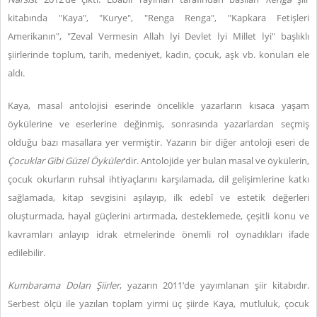
kitabında "Kaya", "Kurye", "Renga Renga", "Kapkara Fetişleri
Amerikanın", "Zeval Vermesin Allah İyi Devlet İyi Millet İyi" başlıklı
şiirlerinde toplum, tarih, medeniyet, kadın, çocuk, aşk vb. konuları ele
aldı.
Kaya, masal antolojisi eserinde öncelikle yazarların kısaca yaşam
öykülerine ve eserlerine değinmiş, sonrasında yazarlardan seçmiş
olduğu bazı masallara yer vermiştir. Yazarın bir diğer antoloji eseri de
Çocuklar Gibi Güzel Öyküler
’dir. Antolojide yer bulan masal ve öykülerin,
çocuk okurların ruhsal ihtiyaçlarını karşılamada, dil gelişimlerine katkı
sağlamada, kitap sevgisini aşılayıp, ilk edebî ve estetik değerleri
oluşturmada, hayal güçlerini artırmada, desteklemede, çeşitli konu ve
kavramları anlayıp idrak etmelerinde önemli rol oynadıkları ifade
edilebilir.
Kumbarama Dolan Şiirler
, yazarın 2011’de yayımlanan şiir kitabıdır.
Serbest ölçü ile yazılan toplam yirmi üç şiirde Kaya, mutluluk, çocuk