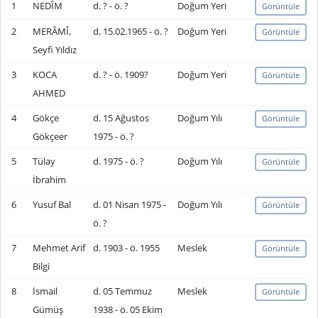
1
NEDÎM
d. ? - ö. ?
Doğum Yeri
Görüntüle
2
MERÂMÎ,
d. 15.02.1965 - ö. ?
Doğum Yeri
Görüntüle
Seyfi Yıldız
3
KOCA
d. ? - ö. 1909?
Doğum Yeri
Görüntüle
AHMED
4
Gökçe
d. 15 Ağustos
Doğum Yılı
Görüntüle
Gökçeer
1975 - ö. ?
5
Tülay
d. 1975 - ö. ?
Doğum Yılı
Görüntüle
İbrahim
6
Yusuf Bal
d. 01 Nisan 1975 -
Doğum Yılı
Görüntüle
ö. ?
7
Mehmet Arif
d. 1903 - ö. 1955
Meslek
Görüntüle
Bilgi
8
İsmail
d. 05 Temmuz
Meslek
Görüntüle
Gümüş
1938 - ö. 05 Ekim