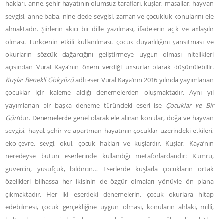
hakları, anne, şehir hayatının olumsuz tarafları, kuşlar, masallar, hayvan
sevgisi, anne-baba, nine-dede sevgisi, zaman ve çocukluk konularını ele
almaktadır. Şiirlerin akıcı bir dille yazılması, ifadelerin açık ve anlaşılır
olması, Türkçenin etkili kullanılması, çocuk duyarlılığını yansıtması ve
okurların sözcük dağarcığını geliştirmeye uygun olması nitelikleri
açısından Vural Kaya’nın önem verdiği unsurlar olarak düşünülebilir.
Kuşlar Benekli Gökyüzü
adlı eser Vural Kaya’nın 2016 yılında yayımlanan
çocuklar için kaleme aldığı denemelerden oluşmaktadır. Aynı yıl
yayımlanan bir başka deneme türündeki eseri ise
Çocuklar ve Bir
Gün
’dür. Denemelerde genel olarak ele alınan konular, doğa ve hayvan
sevgisi, hayal, şehir ve apartman hayatının çocuklar üzerindeki etkileri,
eko-çevre, sevgi, okul, çocuk hakları ve kuşlardır. Kuşlar, Kaya’nın
neredeyse bütün eserlerinde kullandığı metaforlardandır: Kumru,
güvercin, yusufçuk, bıldırcın… Eserlerde kuşlarla çocukların ortak
özelikleri bilhassa her ikisinin de özgür olmaları yönüyle ön plana
çıkmaktadır. Her iki eserdeki denemelerin, çocuk okurlara hitap
edebilmesi, çocuk gerçekliğine uygun olması, konuların ahlaki, millî,