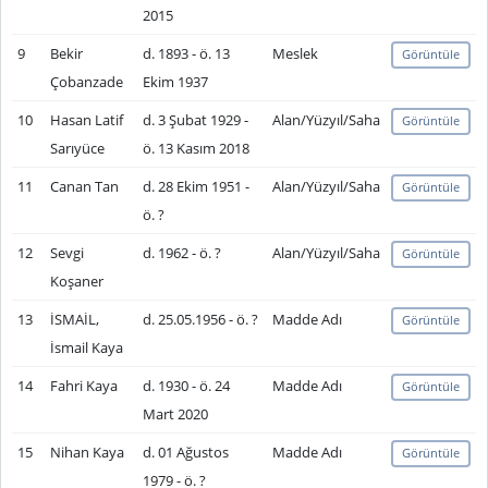
2015
9
Bekir
d. 1893 - ö. 13
Meslek
Görüntüle
Çobanzade
Ekim 1937
10
Hasan Latif
d. 3 Şubat 1929 -
Alan/Yüzyıl/Saha
Görüntüle
Sarıyüce
ö. 13 Kasım 2018
11
Canan Tan
d. 28 Ekim 1951 -
Alan/Yüzyıl/Saha
Görüntüle
ö. ?
12
Sevgi
d. 1962 - ö. ?
Alan/Yüzyıl/Saha
Görüntüle
Koşaner
13
İSMAİL,
d. 25.05.1956 - ö. ?
Madde Adı
Görüntüle
İsmail Kaya
14
Fahri Kaya
d. 1930 - ö. 24
Madde Adı
Görüntüle
Mart 2020
15
Nihan Kaya
d. 01 Ağustos
Madde Adı
Görüntüle
1979 - ö. ?