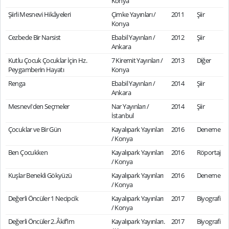
Konya
Şiirli Mesnevi Hikâyeleri
Çimke Yayınları /
2011
Şiir
Konya
Cezbede Bir Narsist
Ebabil Yayınları /
2012
Şiir
Ankara
Kutlu Çocuk Çocuklar İçin Hz.
7 Kiremit Yayınları /
2013
Diğer
Peygamberin Hayatı
Konya
Renga
Ebabil Yayınları /
2014
Şiir
Ankara
Mesnevi'den Seçmeler
Nar Yayınları /
2014
Şiir
İstanbul
Çocuklar ve Bir Gün
Kayalıpark Yayınları
2016
Deneme
/ Konya
Ben Çocukken
Kayalıpark Yayınları
2016
Röportaj
/ Konya
Kuşlar Benekli Gökyüzü
Kayalıpark Yayınları
2016
Deneme
/ Konya
Değerli Öncüler 1 Necipcik
Kayalıpark Yayınları
2017
Biyografi
/ Konya
Değerli Öncüler 2. Âkif’im
Kayalıpark Yayınları.
2017
Biyografi