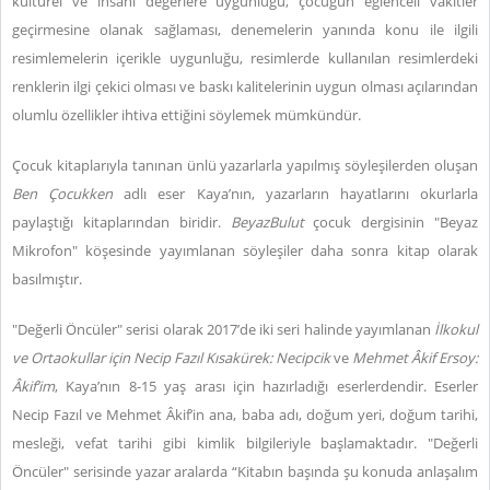
kültürel ve insani değerlere uygunluğu, çocuğun eğlenceli vakitler
geçirmesine olanak sağlaması, denemelerin yanında konu ile ilgili
resimlemelerin içerikle uygunluğu, resimlerde kullanılan resimlerdeki
renklerin ilgi çekici olması ve baskı kalitelerinin uygun olması açılarından
olumlu özellikler ihtiva ettiğini söylemek mümkündür.
Çocuk kitaplarıyla tanınan ünlü yazarlarla yapılmış söyleşilerden oluşan
Ben Çocukken
adlı eser Kaya’nın, yazarların hayatlarını okurlarla
paylaştığı kitaplarından biridir.
BeyazBulut
çocuk dergisinin "Beyaz
Mikrofon" köşesinde yayımlanan söyleşiler daha sonra kitap olarak
basılmıştır.
"Değerli Öncüler" serisi olarak 2017’de iki seri halinde yayımlanan
İlkokul
ve Ortaokullar için Necip Fazıl Kısakürek: Necipcik
ve
Mehmet Âkif Ersoy:
Âkif’im
, Kaya’nın 8-15 yaş arası için hazırladığı eserlerdendir. Eserler
Necip Fazıl ve Mehmet Âkif’in ana, baba adı, doğum yeri, doğum tarihi,
mesleği, vefat tarihi gibi kimlik bilgileriyle başlamaktadır. "Değerli
Öncüler" serisinde yazar aralarda “Kitabın başında şu konuda anlaşalım