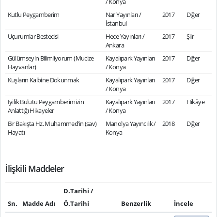
/ Konya
Kutlu Peygamberim
Nar Yayınları /
2017
Diğer
İstanbul
Uçurumlar Bestecisi
Hece Yayınları /
2017
Şiir
Ankara
Gülümseyin Bilimliyorum (Mucize
Kayalıpark Yayınları
2017
Diğer
Hayvanlar)
/ Konya
Kuşların Kalbine Dokunmak
Kayalıpark Yayınları
2017
Diğer
/ Konya
İyilik Bulutu Peygamberimizin
Kayalıpark Yayınları
2017
Hikâye
Anlattığı Hikayeler
/ Konya
Bir Bakışta Hz. Muhammed’in (sav)
Manolya Yayıncılık /
2018
Diğer
Hayatı
Konya
İlişkili Maddeler
D.Tarihi /
Sn.
Madde Adı
Ö.Tarihi
Benzerlik
İncele