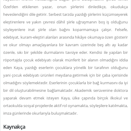
Özel’den etkilenen yazar, onun şiirlerini dinledikçe, okudukça
heveslendiğini dile getirir. Serbest tarzda yazdığı şiirlerini küçümseyerek
eleştirenlere ve yakın çevresi dâhil şiirle uğraşmanın boş iş olduğunu
söyleyenlere inat şiirle olan bağını koparmamaya çalışır. Felsefe,
edebiyat, kuram-eleştiri alanları arasında hikâye okumaya özen gösterir
ve okur olmayı amaçlayanlara bir kavram üzerinde beş altı ay kadar
özenle, sıkı bir şekilde durmalarını tavsiye eder. Kendisi ile yapılan bir
röportajda çocuk edebiyatı olarak münferit bir alanın olmadığını iddia
eden Kaya, yazdığı eserlerin çocuklara yönelik bir tarafının olduğunu
yani çocuk edebiyatı ürünleri meydana getirmek için bir çaba içerisinde
olmadığını söylemektedir. Eserlerinin çocuklarla bir bağ kurmasını da iyi
bir dil oluşturabilmesine bağlamaktadır. Akademik serüvenine doktora
yaparak devam etmek isteyen Kaya, ülke çapında birçok ilkokul ve
ortaokulda sosyal projelerde aktif rol oynamakta, söyleşilere katılmakta,
imza günlerinde okurlarıyla buluşmaktadır.
Kaynakça