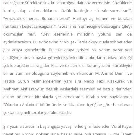
cancağızım: Sürekli sözlük kullanacağına dair söz vermelisin. Sözlüklerle
kardeş olup anlamadıklarını sözlük kardeşine sık sık sormalısın!”,
“Arnavutluk neresi, Buhara neresi? Haritayı aç hemen ve buraları
haritadan keşfet cancağızım.”, “Sorar mısın anneciğine babacığına Çile’yi
okumuşlar mı?”, “Dev eserlerinle milletinin yolunu sen de
aydınlatacaksın. Bu ev ödevindir.” vb. şekillerde okuyucuyla sohbet eder
gibi araya girmektedir. Bu tür araya girişleri sık yapan yazar yeri
geldiğinde onları başka görevlere yönlendirir, okurların anlayabileceği
şekilde açıklamalara gider. Kısa ve öz cümleler kuran yazarın sürükleyici
bir anlatımının olduğunu söylemek mümkündür. M. Ahmet Demir ve
Hatice Gül’ün resimlemelerinin yanı sıra Necip Fazıl Kısakürek ve
Mehmet Âkif Ersoy’un değişik yaşlardaki resimleri ve bazı şiirlerinden
alınan bölümler kitaplarda yer almaktadır. Kitabın son sayfalarında
"Okudum-Anladım" bölümünde ise kitapların içeriğine göre hazırlanan
çoktan seçmeli sorular yer almaktadır.
Şiir yazma sürecinin başlangıçta yavaş ilerlediğini ifade eden Vural Kaya,
hayatının kronik noksanlığına bağlar şiirle buluşmasını. Şiirde İsmet