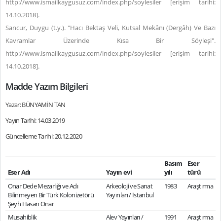
http://www.ismailkaygusuz.com/index.php/soylesiler [erişim tarihi:
14.10.2018].
Sancur, Duygu (t.y.). "Hacı Bektaş Veli, Kutsal Mekânı (Dergâh) Ve Bazı
Kavramlar Üzerinde Kısa Bir Söyleşi".
http://www.ismailkaygusuz.com/index.php/soylesiler [erişim tarihi:
14.10.2018].
Madde Yazım Bilgileri
Yazar: BÜNYAMİN TAN
Yayın Tarihi: 14.03.2019
Güncelleme Tarihi: 20.12.2020
Basım
Eser
Eser Adı
Yayın evi
yılı
türü
Onar Dede Mezarlığı ve Adı
Arkeoloji ve Sanat
1983
Araştırma
Bilinmeyen Bir Türk Kolonizetörü
Yayınları / İstanbul
Şeyh Hasan Onar
Musahiblik
Alev Yayınları /
1991
Araştırma