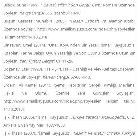
Bilecik, Suna (1991). "
Savaşlı Yıllar I: Son Görgü Cemi
’ Romanı Üzerinde
Söyleşi".
Kavga Dergisi
. S. 6. İstanbul: 14-16.
Birgün Gazetesi Muhabiri (2005). "‘
Hasan Sabbah Ve Alamut
’ Kitabı
Üzerinde Söyleşi".
http://www.ismailkaygusuz.com/index.php/soylesiler
[erişim tarihi: 14.10.2018].
Dinseven, Emel (2014). "Onar Köyü’nden Bir Yazar: İsmail Kaygusuz’la
Kitapları, Tarihe Bakışı, Oyun Yazarlığı Ve Son Oyunu Üzerinde Uzun Bir
Söyleşi".
Yeni Tiyatro Dergisi.
61: 11-29.
Doğanay, Ezeli (1998). "Halk Şiiri, Halk Ozanlığı Ve Alevi-Bektaşi Edebiyatı
Üzerinde Bir Söyleşi".
Kervan Dergisi
. 67-68: 4-10.
Erdem, Ali Kemal (2011). "Şemsi Tebrizi’nin Gerçek Kimliği, Mevlâna
İlişkisi Ve Ölümü Üzerine Yeni Görüşler Söyleşisi".
http://www.ismailkaygusuz.com/index.php/soylesiler [erişim tarihi:
14.10.2018].
Işık, İhsan (2006). “İsmail Kaygusuz”.
Türkiye Yazarlar Ansiklopedisi
. C. 2.
Ankara: Elvan Yayınları. 1087-1088.
Işık, İhsan (2007). “İsmail Kaygusuz”.
Resimli ve Metin Örnekli Türkiye