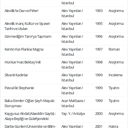
İstanbul
Alevilik'te Dar ve Pirleri
Alev Yayınları /
1993
Araştırma
İstanbul
Alevilik Inanç Kültür ve Siyaset
Alev Yayınları /
1995
Araştırma
Tarihi ve Uluları
İstanbul
Görmediğim Tanrı'ya Tapmam
Alev Yayınları /
1996
Araştırma
İstanbul
Kentin Kızı Plankia Magna
Alev Yayınları /
1997
Roman
İstanbul
Hünkar Hacı Bektaş Veli
Alev Yayınları /
1998
Araştırma
İstanbul
Silvanlı Kadınlar
Alev Yayınları /
1999
İnceleme
İstanbul
Pascal ile Stephanie
Alev Yayınları /
1999
Tiyatro
İstanbul
Baba Erenler: Oğlan Şeyh Maşuki
Acar Matbaası /
1999
Tiyatro
Duruşması
İstanbul
Kaygusuz Abdal (Alaeddin Gaybi) :
Yay. Y. / Antalya
2000
Araştırma
Alaiye Beyliği ve Gülefşendeki
Darbe Günleri (Üniversite ve Bilim-
Alev Yayınları /
2001
Hatıra