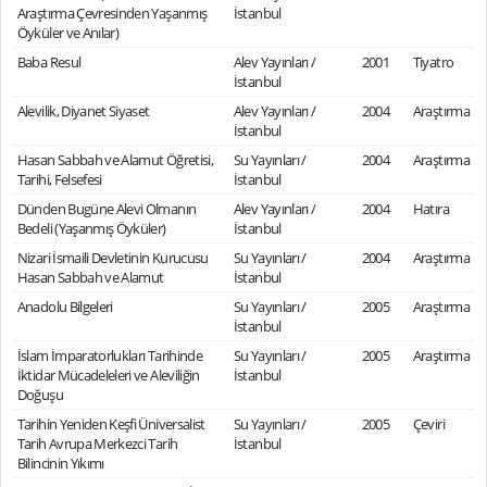
Araştırma Çevresinden Yaşanmış
İstanbul
Öyküler ve Anılar)
Baba Resul
Alev Yayınları /
2001
Tiyatro
İstanbul
Alevilik, Diyanet Siyaset
Alev Yayınları /
2004
Araştırma
İstanbul
Hasan Sabbah ve Alamut Öğretisi,
Su Yayınları /
2004
Araştırma
Tarihi, Felsefesi
İstanbul
Dünden Bugüne Alevi Olmanın
Alev Yayınları /
2004
Hatıra
Bedeli (Yaşanmış Öyküler)
İstanbul
Nizari İsmaili Devletinin Kurucusu
Su Yayınları /
2004
Araştırma
Hasan Sabbah ve Alamut
İstanbul
Anadolu Bilgeleri
Su Yayınları /
2005
Araştırma
İstanbul
İslam İmparatorlukları Tarihinde
Su Yayınları /
2005
Araştırma
İktidar Mücadeleleri ve Aleviliğin
İstanbul
Doğuşu
Tarihin Yeniden Keşfi Üniversalist
Su Yayınları /
2005
Çeviri
Tarih Avrupa Merkezci Tarih
İstanbul
Bilincinin Yıkımı