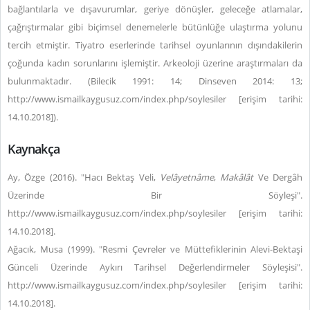
bağlantılarla ve dışavurumlar, geriye dönüşler, geleceğe atlamalar,
çağrıştırmalar gibi biçimsel denemelerle bütünlüğe ulaştırma yolunu
tercih etmiştir. Tiyatro eserlerinde tarihsel oyunlarının dışındakilerin
çoğunda kadın sorunlarını işlemiştir. Arkeoloji üzerine araştırmaları da
bulunmaktadır. (Bilecik 1991: 14; Dinseven 2014: 13;
http://www.ismailkaygusuz.com/index.php/soylesiler [erişim tarihi:
14.10.2018]).
Kaynakça
Ay, Özge (2016). "Hacı Bektaş Veli,
Velâyetnâme
,
Makâlât
Ve Dergâh
Üzerinde Bir Söyleşi".
http://www.ismailkaygusuz.com/index.php/soylesiler [erişim tarihi:
14.10.2018].
Ağacık, Musa (1999). "Resmi Çevreler ve Müttefiklerinin Alevi-Bektaşi
Günceli Üzerinde Aykırı Tarihsel Değerlendirmeler Söyleşisi".
http://www.ismailkaygusuz.com/index.php/soylesiler [erişim tarihi:
14.10.2018].