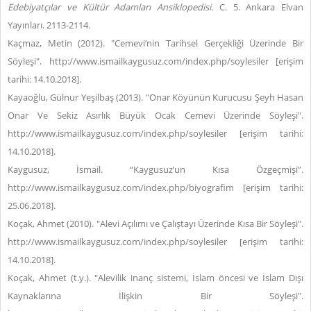
Edebiyatçılar ve Kültür Adamları Ansiklopedisi
. C. 5. Ankara Elvan
Yayınları. 2113-2114.
Kaçmaz, Metin (2012). "Cemevi’nin Tarihsel Gerçekliği Üzerinde Bir
Söyleşi". http://www.ismailkaygusuz.com/index.php/soylesiler [erişim
tarihi: 14.10.2018].
Kayaoğlu, Gülnur Yeşilbaş (2013). "Onar Köyünün Kurucusu Şeyh Hasan
Onar Ve Sekiz Asırlık Büyük Ocak Cemevi Üzerinde Söyleşi".
http://www.ismailkaygusuz.com/index.php/soylesiler [erişim tarihi:
14.10.2018].
Kaygusuz, İsmail. “Kaygusuz’un Kısa Özgeçmişi”.
http://www.ismailkaygusuz.com/index.php/biyografim [erişim tarihi:
25.06.2018].
Koçak, Ahmet (2010). "Alevi Açılımı ve Çalıştayı Üzerinde Kısa Bir Söyleşi".
http://www.ismailkaygusuz.com/index.php/soylesiler [erişim tarihi:
14.10.2018].
Koçak, Ahmet (t.y.). "Alevilik inanç sistemi, İslam öncesi ve İslam Dışı
Kaynaklarına İlişkin Bir Söyleşi".