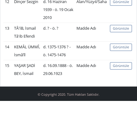
12
Dinçer Sezgin
d. 16 Haziran
Alan/Yüzyıl/Saha
Görüntüle
1939 - ö. 19 Ocak
2010
13
TÂ'İB, İsmail
d. ? - ö. ?
Madde Adı
Görüntüle
Tâ'ib Efendi
14
KEMÂL ÜMMÎ,
d. 1375-1376 ? -
Madde Adı
Görüntüle
İsmâ’îl
ö. 1475-1476
15
YAŞAR ŞADİ
d. 16.09.1888 - ö.
Madde Adı
Görüntüle
BEY, İsmail
29.06.1923
© Copyright 2020. Tüm Hakları Saklıdır.