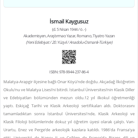
İsmail Kaygusuz
(d. 5 Nisan 1944 / ö. -)
Akademisyen, Araştırmacı Yazar, Romancı, Tiyatro Yazarı
(Yeni Edebiyat / 20. Yüzyıl / Anadolu-Osmanlı-Türkiye)
ISBN: 978-9944-237-86-4
Malatya-Arapgir ilçesine bağlı Onar Köyü’nde doğdu. Akçadağ İlköğretim
Okulu’nu ve Malatya Lisesi’ni bitirdi. İstanbul Üniversitesi’nin Klasik Diller
ve Edebiyatları bölümünden mezun oldu.12 yıl ilkokul öğretmenliği
yaptı. Eskiçağ Tarihi ve Klasik Arkeoloji sertifikaları aldı. Doktorasını
tamamladıktan sonra İstanbul Üniversitesi'nde, Klasik Arkeoloji ve
Klasik Filoloji bölümlerinde dokuz yıl öğretim üyesi olarak çalıştı. Van-
Urartu, Enez ve Perge’de arkeolojik kazılara katıldı. 1986'da Fransa'ya
gitti. Université de Nancy II ve Collége de France’da Bizans dili ve