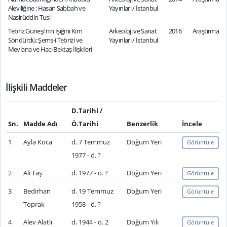
Aleviliğine : Hasan Sabbah ve
Yayınları / İstanbul
Nasirüddin Tusi
Tebriz Güneşi'nin Işığını Kim
Arkeoloji ve Sanat
2016
Araştırma
Söndürdü: Şems-i Tebrizi ve
Yayınları / İstanbul
Mevlana ve Hacı Bektaş İlişkileri
İlişkili Maddeler
D.Tarihi /
Sn.
Madde Adı
Ö.Tarihi
Benzerlik
İncele
1
Ayla Koca
d. 7 Temmuz
Doğum Yeri
Görüntüle
1977 - ö. ?
2
Ali Taş
d. 1977 - ö. ?
Doğum Yeri
Görüntüle
3
Bedirhan
d. 19 Temmuz
Doğum Yeri
Görüntüle
Toprak
1958 - ö. ?
4
Alev Alatlı
d. 1944 - ö. 2
Doğum Yılı
Görüntüle