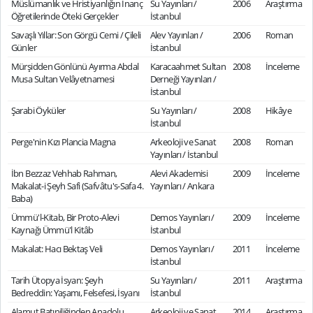
Müslümanlık ve Hristiyanlığın İnanç
Su Yayınları /
2006
Araştırma
Öğretilerinde Öteki Gerçekler
İstanbul
Savaşlı Yıllar: Son Görgü Cemi / Çileli
Alev Yayınları /
2006
Roman
Günler
İstanbul
Mürşidden Gönlünü Ayırma Abdal
Karacaahmet Sultan
2008
İnceleme
Musa Sultan Velâyetnamesi
Derneği Yayınları /
İstanbul
Şarabi Öyküler
Su Yayınları /
2008
Hikâye
İstanbul
Perge'nin Kızı Plancia Magna
Arkeoloji ve Sanat
2008
Roman
Yayınları / İstanbul
İbn Bezzaz Vehhab Rahman,
Alevi Akademisi
2009
İnceleme
Makalat-i Şeyh Safi (Safvâtu's-Safa 4.
Yayınları / Ankara
Baba)
Ümmü'l-Kitab, Bir Proto-Alevi
Demos Yayınları /
2009
İnceleme
Kaynağı Ümmü'l Kitâb
İstanbul
Makalat: Hacı Bektaş Veli
Demos Yayınları /
2011
İnceleme
İstanbul
Tarih Ütopya İsyan: Şeyh
Su Yayınları /
2011
Araştırma
Bedreddin: Yaşamı, Felsefesi, İsyanı
İstanbul
Alamut Batıniliğinden Anadolu
Arkeoloji ve Sanat
2014
Araştırma