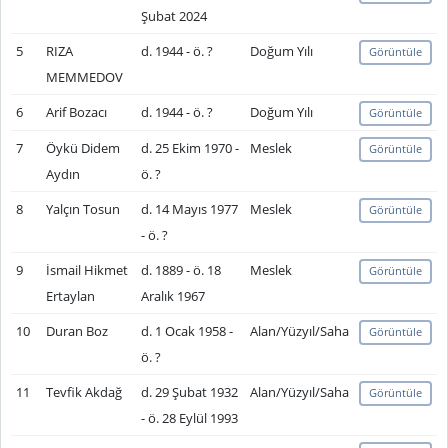
Şubat 2024
5
RIZA
d. 1944 - ö. ?
Doğum Yılı
Görüntüle
MEMMEDOV
6
Arif Bozacı
d. 1944 - ö. ?
Doğum Yılı
Görüntüle
7
Öykü Didem
d. 25 Ekim 1970 -
Meslek
Görüntüle
Aydın
ö. ?
8
Yalçın Tosun
d. 14 Mayıs 1977
Meslek
Görüntüle
- ö. ?
9
İsmail Hikmet
d. 1889 - ö. 18
Meslek
Görüntüle
Ertaylan
Aralık 1967
10
Duran Boz
d. 1 Ocak 1958 -
Alan/Yüzyıl/Saha
Görüntüle
ö. ?
11
Tevfik Akdağ
d. 29 Şubat 1932
Alan/Yüzyıl/Saha
Görüntüle
- ö. 28 Eylül 1993