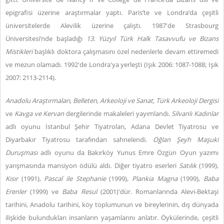
epigrafisi üzerine araştırmalar yaptı. Paris’te ve Londra’da çeşitli
üniversitelerde Alevilik üzerine çalıştı. 1987'de Strasbourg
Üniversitesi’nde başladığı
13. Yüzyıl Türk Halk Tasavvufu ve Bizans
Mistikleri
başlıklı doktora çalışmasını özel nedenlerle devam ettiremedi
ve mezun olamadı. 1992'de Londra'ya yerleşti (Işık 2006: 1087-1088; Işık
2007: 2113-2114).
Anadolu Araştırmaları, Belleten, Arkeoloji ve Sanat, Türk Arkeoloji Dergisi
ve
Kavga ve Kervan
dergilerinde makaleleri yayımlandı.
Silvanlı Kadınlar
adlı oyunu İstanbul Şehir Tiyatroları, Adana Devlet Tiyatrosu ve
Diyarbakır Tiyatrosu tarafından sahnelendi.
Oğlan Şeyh Maşuki
Duruşması
adlı oyunu da Bakırköy Yunus Emre Özgün Oyun yazımı
yarışmasında mansiyon ödülü aldı. Diğer tiyatro eserleri
Satılık
(1999),
Kısır
(1991),
Pascal ile Stephanie
(1999),
Plankia Magna
(1999),
Baba
Erenler
(1999) ve
Baba Resul
(2001)'dür. Romanlarında Alevi-Bektaşi
tarihini, Anadolu tarihini, köy toplumunun ve bireylerinin, dış dünyada
ilişkide bulundukları insanların yaşamlarını anlatır. Öykülerinde, çeşitli