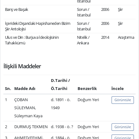
İstanbul
Barış ve Başak
Sorun /
2006
Şiir
İstanbul
İçerideki Dışarıdaki Hapishaneden Bizim
Sorun /
2006
Şiir
Şiir Antolojisi
İstanbul
Ulus ve Din : Burjuva İdeolojisinin
Nitelik /
2014
Araştırma
Tahakkümü
Ankara
İlişkili Maddeler
D.Tarihi /
Sn.
Madde Adı
Ö.Tarihi
Benzerlik
İncele
1
ÇOBAN
d. 1891 - ö.
Doğum Yeri
Görüntüle
SÜLEYMAN,
1949
Süleyman Kaya
2
DURMUŞ TEKMEN
d. 1938 - ö. ?
Doğum Yeri
Görüntüle
3
AHMED/FEHMİ,
d. 1884 - ö.
Doğum Yeri
Görüntüle