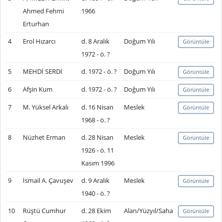
Ahmed Fehmi
1966
Erturhan
4
Erol Hızarcı
d. 8 Aralık
Doğum Yılı
Görüntüle
1972 - ö. ?
5
MEHDİ SERDİ
d. 1972 - ö. ?
Doğum Yılı
Görüntüle
6
Afşin Kum
d. 1972 - ö. ?
Doğum Yılı
Görüntüle
7
M. Yüksel Arkalı
d. 16 Nisan
Meslek
Görüntüle
1968 - ö. ?
8
Nüzhet Erman
d. 28 Nisan
Meslek
Görüntüle
1926 - ö. 11
Kasım 1996
9
İsmail A. Çavuşev
d. 9 Aralık
Meslek
Görüntüle
1940 - ö. ?
10
Rüştü Cumhur
d. 28 Ekim
Alan/Yüzyıl/Saha
Görüntüle