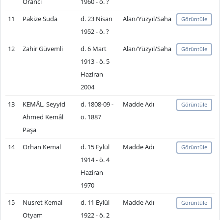
Orancı
1960 - ö. ?
11
Pakize Suda
d. 23 Nisan
Alan/Yüzyıl/Saha
Görüntüle
1952 - ö. ?
12
Zahir Güvemli
d. 6 Mart
Alan/Yüzyıl/Saha
Görüntüle
1913 - ö. 5
Haziran
2004
13
KEMÂL, Seyyid
d. 1808-09 -
Madde Adı
Görüntüle
Ahmed Kemâl
ö. 1887
Paşa
14
Orhan Kemal
d. 15 Eylül
Madde Adı
Görüntüle
1914 - ö. 4
Haziran
1970
15
Nusret Kemal
d. 11 Eylül
Madde Adı
Görüntüle
Otyam
1922 - ö. 2