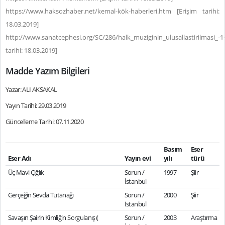
https://www.haksozhaber.net/kemal-kök-haberleri.htm [Erişim tarihi:
18.03.2019]
http://www.sanatcephesi.org/SC/286/halk_muziginin_ulusallastirilmasi_-1-
tarihi: 18.03.2019]
Madde Yazım Bilgileri
Yazar: ALI AKSAKAL
Yayın Tarihi: 29.03.2019
Güncelleme Tarihi: 07.11.2020
Basım
Eser
Eser Adı
Yayın evi
yılı
türü
Üç Mavi Çığlık
Sorun /
1997
Şiir
İstanbul
Gerçeğin Sevda Tutanağı
Sorun /
2000
Şiir
İstanbul
Savaşın Şairin Kimliğin Sorgulanışı(
Sorun /
2003
Araştırma