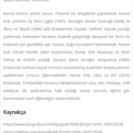
Kemal Kök’ün şiirleri
Sorun, Polemik
vb. dergilerde yayımlandı. Kemal
Kök, şiirlerini
Üç Mavi Çığlık
(1997),
Gerçeğin Sevda Tutanağı
(2000)
ile
Barış ve Başak
(2006) adlı kitaplarında topladı. Serbest ölçüde yazdığı
şiirlerinde, kelimeleri hecelere bölerek geliştirdiği deneysel bir form da
kullanan şair genellikle aşk, hüzün, doğa konularını işlemektedir. Kemal
Kök, İsmail Hardal, Sabri Kuşkonmaz, Nuray Gök Aksamaz ve Eşref
Yılmaz ile birlikte yazdığı
Savaşın Şairin Kimliğin Sorgulanışı
(2003)
kitabında; tarihsel-sosyal ömrünü tamamlamış kapitalist emperyalizmin
aşılabilmesi konusu işlenmektedir. Kemal Kök,
Ulus ve Din
(2014)
kitabında; Türkiye’deki burjuva tahakkümünün ulus, din, mezhep, millî
edebiyat, dil, aydınlanma, halk müziği, sanat, zorunlu eğitim gibi
kavramlarla nasıl sağlandığını anlatmaktadır.
Kaynakça
http://www.biyografya.com/biyografi/6835 [Erişim tarihi: 18.03.2019]
https://twitter.com/kemalkokk [Erişim tarihi: 18.03.2019]