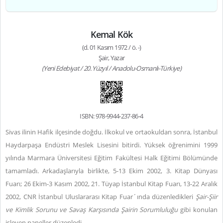
Kemal Kök
(d. 01 Kasım 1972 / ö. -)
Şair, Yazar
(Yeni Edebiyat / 20. Yüzyıl / Anadolu-Osmanlı-Türkiye)
ISBN: 978-9944-237-86-4
Sivas ilinin Hafik ilçesinde doğdu. İlkokul ve ortaokuldan sonra, İstanbul
Haydarpaşa Endüstri Meslek Lisesini bitirdi. Yüksek öğrenimini 1999
yılında Marmara Üniversitesi Eğitim Fakültesi Halk Eğitimi Bölümünde
tamamladı. Arkadaşlarıyla birlikte, 5-13 Ekim 2002, 3. Kitap Dünyası
Fuarı; 26 Ekim-3 Kasım 2002, 21. Tüyap İstanbul Kitap Fuarı, 13-22 Aralık
2002, CNR İstanbul Uluslararası Kitap Fuar´ında düzenledikleri
Şair-Şiir
ve Kimlik Sorunu ve Savaş Karşısında Şairin Sorumluluğu
gibi konulan
işleyen paneller düzenledi.