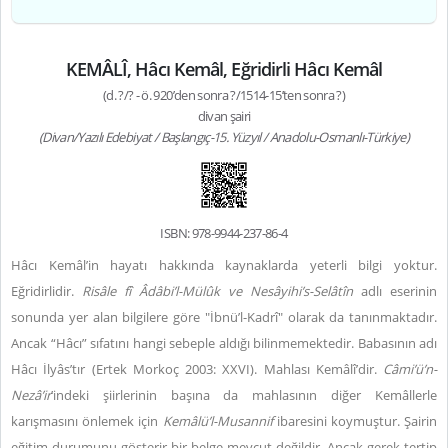
KEMÂLÎ, Hâcı Kemâl, Eğridirli Hâcı Kemâl
(d. ?/? - ö. 920’den sonra ?/1514-15’ten sonra ?)
divan şairi
(Divan/Yazılı Edebiyat / Başlangıç-15. Yüzyıl / Anadolu-Osmanlı-Türkiye)
ISBN: 978-9944-237-86-4
Hâcı Kemâl’in hayatı hakkında kaynaklarda yeterli bilgi yoktur.
Eğridirlidir.
Risâle fî Âdâbi’l-Mülûk ve Nesâyihi’s-Selâtîn
adlı eserinin
sonunda yer alan bilgilere göre "İbnü’l-Kadrî" olarak da tanınmaktadır.
Ancak “Hâcı” sıfatını hangi sebeple aldığı bilinmemektedir. Babasının adı
Hâcı İlyâs’tır (Ertek Morkoç 2003: XXVI). Mahlası Kemâlî’dir.
Câmi’ü’n-
Nezâ’ir
’indeki şiirlerinin başına da mahlasının diğer Kemâllerle
karışmasını önlemek için
Kemâlü’l-Musannif
ibaresini koymuştur. Şairin
eğitim durumunu gösterir bir belge mevcut değildir. Ancak gerek tertip