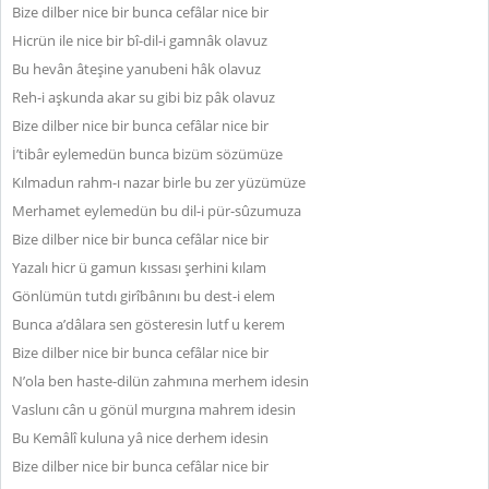
Bize dilber nice bir bunca cefâlar nice bir
Hicrün ile nice bir bî-dil-i gamnâk olavuz
Bu hevân âteşine yanubeni hâk olavuz
Reh-i aşkunda akar su gibi biz pâk olavuz
Bize dilber nice bir bunca cefâlar nice bir
İ’tibâr eylemedün bunca bizüm sözümüze
Kılmadun rahm-ı nazar birle bu zer yüzümüze
Merhamet eylemedün bu dil-i pür-sûzumuza
Bize dilber nice bir bunca cefâlar nice bir
Yazalı hicr ü gamun kıssası şerhini kılam
Gönlümün tutdı girîbânını bu dest-i elem
Bunca a’dâlara sen gösteresin lutf u kerem
Bize dilber nice bir bunca cefâlar nice bir
N’ola ben haste-dilün zahmına merhem idesin
Vaslunı cân u gönül murgına mahrem idesin
Bu Kemâlî kuluna yâ nice derhem idesin
Bize dilber nice bir bunca cefâlar nice bir