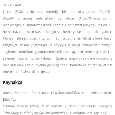
920/1514’dir.
Şairin
Dîvân
tertip edip etmediği bilinmemekte, ancak
Câmi’ü’n-
Nezâ’ir
’inde altmış yedi şiirinin yer alması
Dîvân/Dîvân
çe sahibi
olabileceğini düşündürmektedir. Eğridirli Hâcı Kemâl çok yönlü biridir. O,
hem nazire mecmuası derleyicisi hem yazar hem de şairdir.
Manzumelerinin çoğu naziredir. Bunlarda, tanzir ettiği şiirleri hayal
zenginliği, anlam yoğunluğu ve söyleyiş güzelliği bakımından aştığını
söylemek mümkün görünmemektedir. Az sayıdaki zemin şiirinde ise
geleneğin sınırları içinde kalmıştır. Gazelleri arasında rindâne ve âşıkane
olanların yanı sıra dünyanın geçiciliğinden, ibadetin ve ahiret hayatının
öneminden bahsettikleri de vardır.
Kaynakça
Bursalı Mehmed Tâhir (2000).
Osm
â
nlı Müellifleri
. C. II. Ankara: Bizim
Büro Yay.
Cunbur, Müjgân (2004). “Hacı Kemâl”.
Türk Dünyası Ortak Edebiyatı,
Türk Dünyası Edebiyatçıları Ansiklopedisi
. C. 4. Ankara: AKM Yay. 313.