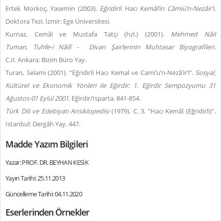
Ertek Morkoç, Yasemin (2003).
Eğridirli Hacı Kemâl’in Câmiü’n-Nezâir’i
.
Doktora Tezi. İzmir: Ege Üniversitesi.
Kurnaz, Cemâl ve Mustafa Tatçı (hzl.) (2001).
Mehmed Nâil
Tuman,
Tuhfe-i Nâilî -
Divan Şairlerinin Muhtasar Biyografileri.
C.II.
Ankara: Bizim Büro Yay.
Turan, Selami (2001). “Eğridirli Hacı Kemal ve Cami’u’n-Nezâ’ir’i”.
Sosyal,
Kültürel ve Ekonomik Yönleri ile Eğirdir: 1. Eğirdir Sempozyumu
31
Ağustos-01 Eylül 2001
. Eğirdir/Isparta. 841-854.
Türk Dili ve Edebiyatı Ansiklopedisi
(1979). C. 3. “Hacı Kemâl (Eğridirli)”.
İstanbul: Dergâh Yay. 447.
Madde Yazım Bilgileri
Yazar: PROF. DR. BEYHAN KESİK
Yayın Tarihi: 25.11.2013
Güncelleme Tarihi: 04.11.2020
Eserlerinden Örnekler