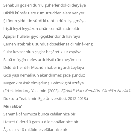
Sehâbun gözleri dürr ü güherler dökdi deryâya
Dikildi kûhsâr üzre zümürrüdden alem yer yer
Şitânun şiddetin sürdi ki rahtın düzdi yagmâya
İrişdi feyzi feyyâzun cihân cennât-ı adn oldı
Agaçlar hulleler giydi çiçekler döndi havrâya
Çemen istebrak ü sündüs döşekler saldı mînâ-reng
Sular kevser olup çaglar beşâret kılur eşyâya
Sabâ müşgîn-nefes urdı irişdi cân meşâmına
Delürdi her dil-i Mecnûn haber irgürdi Leylâya
Gözi yaşı Kemâlînün akar dinmez gece gündüz
Meger kim âşık olmışdur şu Vâmık gibi Azrâya
(Ertek Morkoç, Yasemin (2003).
Eğridirli Hacı Kemâl’in Câmiü’n-Nezâir’i
.
Doktora Tezi. İzmir: Ege Üniversitesi. 2012-2013.)
Murabba’
Sanemâ cânumuza bunca cefâlar nice bir
Hasret ü derd ü gam u dilde anâlar nice bir
Âşıka cevr ü rakîbime vefâlar nice bir