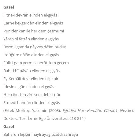
Gazel
Fitne-i devrân elinden el-gıyâs
Çarh-ı kej-gerdân elinden el-gıyâs
Pür ider kan ile her dem çeşmümi
Yârab ol fettân elinden el-gıyâs
Bezm-i gamda nâyveş dâ’im budur
İtdüğüm nâlân elinden el-gıyâs
Fülk-i gam vermez necâtı kim geçem
Bahr-i bî-pâyân elinden el-gıyâs
Ey Kemâlî devr elinden niçe bir
İdesin efgân elinden el-gıyâs
Her cihetten zîre seni dehr-i dûn
Etmedi handân elinden el-gıyâs
(Ertek Morkoç, Yasemin (2003).
Eğridirli Hacı Kemâl’in Câmiü’n-Nezâir’i
.
Doktora Tezi. İzmir: Ege Üniversitesi. 213-214.)
Gazel
Bahârun leşkeri haylî ayag uzatdı sahrâya