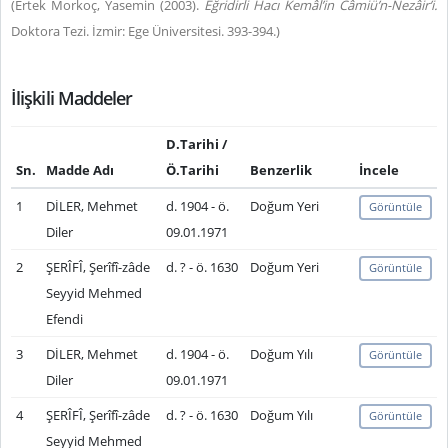
(Ertek Morkoç, Yasemin (2003).
Eğridirli Hacı Kemâl’in Câmiü’n-Nezâir’i
.
Doktora Tezi. İzmir: Ege Üniversitesi. 393-394.)
İlişkili Maddeler
D.Tarihi /
Sn.
Madde Adı
Ö.Tarihi
Benzerlik
İncele
1
DİLER, Mehmet
d. 1904 - ö.
Doğum Yeri
Görüntüle
Diler
09.01.1971
2
ŞERÎFÎ, Şerîfî-zâde
d. ? - ö. 1630
Doğum Yeri
Görüntüle
Seyyid Mehmed
Efendi
3
DİLER, Mehmet
d. 1904 - ö.
Doğum Yılı
Görüntüle
Diler
09.01.1971
4
ŞERÎFÎ, Şerîfî-zâde
d. ? - ö. 1630
Doğum Yılı
Görüntüle
Seyyid Mehmed