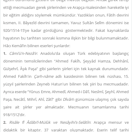
ettiği mecmuadan gerek şiirlerinden ve Arapça risalesinden hareketle iyi
bir eğitim aldığını söylemek mümkündür. Yazdıkları onun, Fâtih devrini
kısmen, II. Bâyezîd devrini tamamen, Yavuz Sultân Selîm dönemini ise
920/1514-15’ye kadar gördüğünü göstermektedir. Fakat kaynaklarda
hayatının bu tarihten sonraki kısmına ilişkin bir bilgi bulunmamaktadır.
Hâcı Kemâl’in bilinen eserleri şunlardır:
1.
Câmi’ü’n-Nezâ’ir
: Anadolu’da oluşan Türk edebiyatının başlangıç
döneminin temsilcilerinden “Ahmed Fakîh, Şeyyâd Hamza, Dehhânî,
Gülşehrî, Âşık Paşa” gibi şairlerin şiirleri için tek kaynak durumundadır.
Ahmed Fakîh'in
Çarh-nâme
adlı kasidesinin bilinen tek nüshası, 15.
yüzyıl şairlerinden Zeyneb Hatun'un bilinen tek şiiri bu mecmuadadır.
Ayrıca eserde “Yûnus Emre, Ahmedî, Ahmed-i Dâ’î, Nesîmî, Şeyhî, Ahmed
Paşa, Necâtî, Mihrî, Ahî, Zâtî” gibi
Dîvân
’ı günümüze ulaşmış çok sayıda
şaire ait şiirler yer almaktadır. Mecmuanın tamamlanma tarihi
918/1512’dir.
2.
Risâle fî Âdâbi’l-Mülûk ve Nesâyihi’s-Selâtîn
: Arapça mensur ve
didaktik bir kitaptır. 37 varaktan oluşmaktadır. Eserin telif tarihi