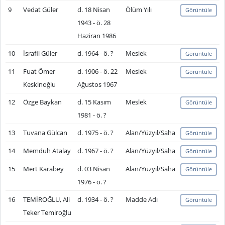
9
Vedat Güler
d. 18 Nisan
Ölüm Yılı
Görüntüle
1943 - ö. 28
Haziran 1986
10
İsrafil Güler
d. 1964 - ö. ?
Meslek
Görüntüle
11
Fuat Ömer
d. 1906 - ö. 22
Meslek
Görüntüle
Keskinoğlu
Ağustos 1967
12
Özge Baykan
d. 15 Kasım
Meslek
Görüntüle
1981 - ö. ?
13
Tuvana Gülcan
d. 1975 - ö. ?
Alan/Yüzyıl/Saha
Görüntüle
14
Memduh Atalay
d. 1967 - ö. ?
Alan/Yüzyıl/Saha
Görüntüle
15
Mert Karabey
d. 03 Nisan
Alan/Yüzyıl/Saha
Görüntüle
1976 - ö. ?
16
TEMİROĞLU, Ali
d. 1934 - ö. ?
Madde Adı
Görüntüle
Teker Temiroğlu