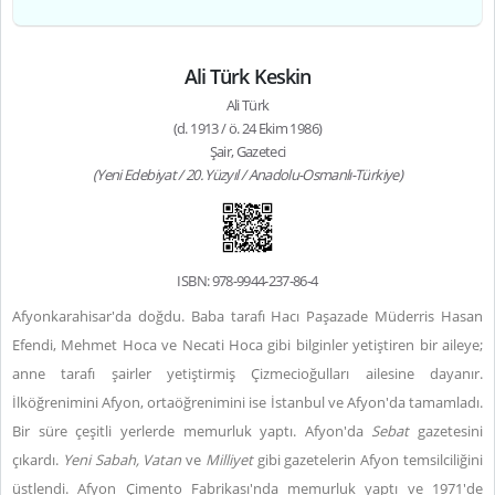
Ali Türk Keskin
Ali Türk
(d. 1913 / ö. 24 Ekim 1986)
Şair, Gazeteci
(Yeni Edebiyat / 20. Yüzyıl / Anadolu-Osmanlı-Türkiye)
ISBN: 978-9944-237-86-4
Afyonkarahisar'da doğdu. Baba tarafı Hacı Paşazade Müderris Hasan
Efendi, Mehmet Hoca ve Necati Hoca gibi bilginler yetiştiren bir aileye;
anne tarafı şairler yetiştirmiş Çizmecioğulları ailesine dayanır.
İlköğrenimini Afyon, ortaöğrenimini ise İstanbul ve Afyon'da tamamladı.
Bir süre çeşitli yerlerde memurluk yaptı. Afyon'da
Sebat
gazetesini
çıkardı.
Yeni Sabah, Vatan
ve
Milliyet
gibi gazetelerin Afyon temsilciliğini
üstlendi. Afyon Çimento Fabrikası'nda memurluk yaptı ve 1971'de