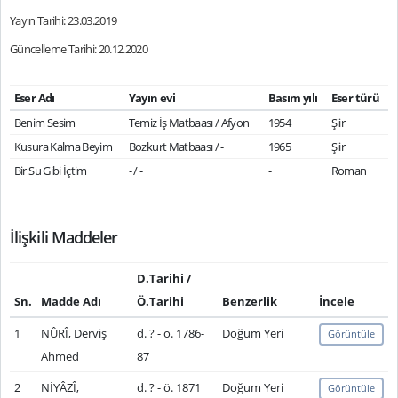
Yayın Tarihi: 23.03.2019
Güncelleme Tarihi: 20.12.2020
Eser Adı
Yayın evi
Basım yılı
Eser türü
Benim Sesim
Temiz İş Matbaası / Afyon
1954
Şiir
Kusura Kalma Beyim
Bozkurt Matbaası / -
1965
Şiir
Bir Su Gibi İçtim
- / -
-
Roman
İlişkili Maddeler
D.Tarihi /
Sn.
Madde Adı
Ö.Tarihi
Benzerlik
İncele
1
NÛRÎ, Derviş
d. ? - ö. 1786-
Doğum Yeri
Görüntüle
Ahmed
87
2
NİYÂZÎ,
d. ? - ö. 1871
Doğum Yeri
Görüntüle