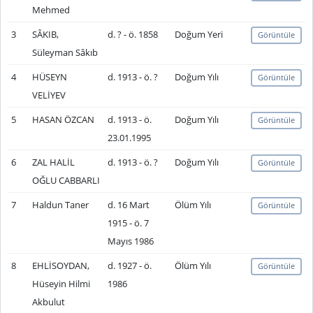
Mehmed
3
SÂKIB,
d. ? - ö. 1858
Doğum Yeri
Görüntüle
Süleyman Sâkıb
4
HÜSEYN
d. 1913 - ö. ?
Doğum Yılı
Görüntüle
VELİYEV
5
HASAN ÖZCAN
d. 1913 - ö.
Doğum Yılı
Görüntüle
23.01.1995
6
ZAL HALİL
d. 1913 - ö. ?
Doğum Yılı
Görüntüle
OĞLU CABBARLI
7
Haldun Taner
d. 16 Mart
Ölüm Yılı
Görüntüle
1915 - ö. 7
Mayıs 1986
8
EHLİSOYDAN,
d. 1927 - ö.
Ölüm Yılı
Görüntüle
Hüseyin Hilmi
1986
Akbulut