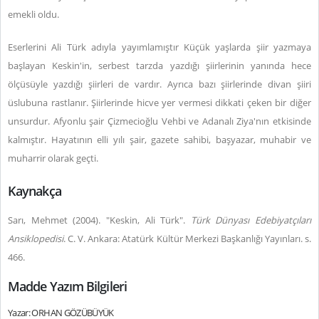
emekli oldu.
Eserlerini Ali Türk adıyla yayımlamıştır Küçük yaşlarda şiir yazmaya
başlayan Keskin'in, serbest tarzda yazdığı şiirlerinin yanında hece
ölçüsüyle yazdığı şiirleri de vardır. Ayrıca bazı şiirlerinde divan şiiri
üslubuna rastlanır. Şiirlerinde hicve yer vermesi dikkati çeken bir diğer
unsurdur. Afyonlu şair Çizmecioğlu Vehbi ve Adanalı Ziya'nın etkisinde
kalmıştır. Hayatının elli yılı şair, gazete sahibi, başyazar, muhabir ve
muharrir olarak geçti.
Kaynakça
Sarı, Mehmet (2004). "Keskin, Ali Türk".
Türk Dünyası Edebiyatçıları
Ansiklopedisi
. C. V. Ankara: Atatürk Kültür Merkezi Başkanlığı Yayınları. s.
466.
Madde Yazım Bilgileri
Yazar: ORHAN GÖZÜBÜYÜK