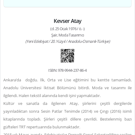
Kevser Atay
(d. 25 Ocak 1976 / ö. -)
Şair, Moda Tasarımcı
(Yeni Edebiyat / 20. Yüzyıl / Anadolu-Osmanlı-Türkiye)
ISBN: 978-9944-237-86-4
Ankara’da doğdu. İlk, Orta ve Lise eğitimini bu kentte tamamladı.
Anadolu Üniversitesi İktisat Bölümünü bitirdi. Moda ve tasarımı ile
ilgilendi. Halen tekstil alanında kendi işini yapmaktadır.
Kültür ve sanatla da ilgilenen Atay, şiirlerini çeşitli dergilerde
yayınladıktan sonra Sesin Patlar Tenimde (2014) ve Çıngı (2016) isimli
kitaplarında topladı. Şiirleri çeşitli dillere çevrildi. Bestelenmiş bazı
güfteleri TRT repertuarında bulunmaktadır.
2015 yılı Mayıs ayında, Edebiyatçılar Derneği Genel Sekreterliğine seçilen