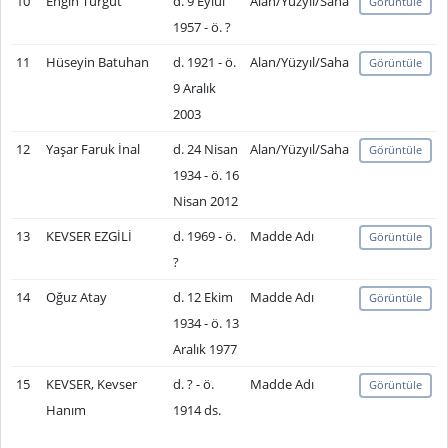
10
Engin Turgut
d. 9 Eylül
Alan/Yüzyıl/Saha
Görüntüle
1957 - ö. ?
11
Hüseyin Batuhan
d. 1921 - ö.
Alan/Yüzyıl/Saha
Görüntüle
9 Aralık
2003
12
Yaşar Faruk İnal
d. 24 Nisan
Alan/Yüzyıl/Saha
Görüntüle
1934 - ö. 16
Nisan 2012
13
KEVSER EZGİLİ
d. 1969 - ö.
Madde Adı
Görüntüle
?
14
Oğuz Atay
d. 12 Ekim
Madde Adı
Görüntüle
1934 - ö. 13
Aralık 1977
15
KEVSER, Kevser
d. ? - ö.
Madde Adı
Görüntüle
Hanım
1914 ds.