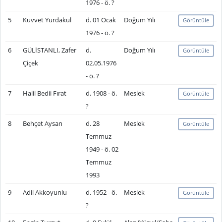
1976 - ö. ?
5
Kuvvet Yurdakul
d. 01 Ocak
Doğum Yılı
Görüntüle
1976 - ö. ?
6
GÜLİSTANLI, Zafer
d.
Doğum Yılı
Görüntüle
Çiçek
02.05.1976
- ö. ?
7
Halil Bedii Fırat
d. 1908 - ö.
Meslek
Görüntüle
?
8
Behçet Aysan
d. 28
Meslek
Görüntüle
Temmuz
1949 - ö. 02
Temmuz
1993
9
Adil Akkoyunlu
d. 1952 - ö.
Meslek
Görüntüle
?