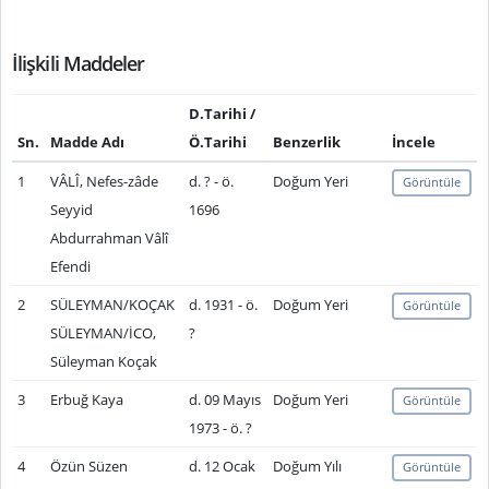
İlişkili Maddeler
D.Tarihi /
Sn.
Madde Adı
Ö.Tarihi
Benzerlik
İncele
1
VÂLÎ, Nefes-zâde
d. ? - ö.
Doğum Yeri
Görüntüle
Seyyid
1696
Abdurrahman Vâlî
Efendi
2
SÜLEYMAN/KOÇAK
d. 1931 - ö.
Doğum Yeri
Görüntüle
SÜLEYMAN/İCO,
?
Süleyman Koçak
3
Erbuğ Kaya
d. 09 Mayıs
Doğum Yeri
Görüntüle
1973 - ö. ?
4
Özün Süzen
d. 12 Ocak
Doğum Yılı
Görüntüle